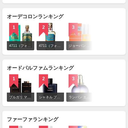
見
る
オーデコロンランキング
1
2
3
詳
細
4711（フォーセブンイレブン） 4711 オーデコロン
4711（フォーセブンイレブン） ポーチュガル オーデコロン
ジョーバン ムスクフォーメン
を
見
る
オードパルファムランキング
1
2
3
詳
細
ブルガリ マン イン ブラック オードパルファム スプレー
シャネル ブルー ドゥ シャネル パルファム （ヴァポリザター）
ランバン エクラ・ドゥ・アルページュ オードパルファム
を
見
る
ファーファランキング