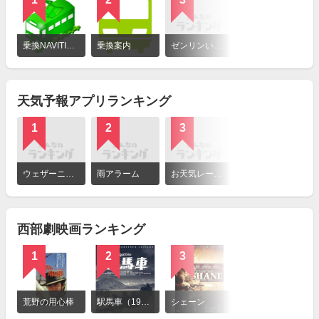
詳
細
乗換NAVITIME（乗換ナビタイム）
乗換案内
ゼンリンいつもNAVI[マルチ] -乗換案内・地図・ナビ
駅探 乗換案内
を
見
る
天気予報アプリランキング
1
2
3
4
詳
細
ウェザーニュース
雨アラーム
お天気レーダー - 雨レーダー予測
ウェザーインフォメーション
を
見
る
西部劇映画ランキング
1
2
3
詳
細
荒野の用心棒
駅馬車（1939）
シェーン
を