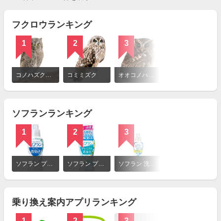
フクロウランキング
1
2
3
詳
細
コノハズク（ヨーロッパコノハズク）
コミミズク
オオコノハズク
を
見
る
ソフランランキング
1
2
3
詳
細
ソフラン プレミアム消臭 ホワイトハーブアロマの香り
ソフラン プレミアム消臭 フルーティグリーンアロマの香り
ソフラン 洗濯物が多いおうち専用 アクアジャスミンの香り
を
見
る
乗り換え案内アプリランキング
1
2
3
4