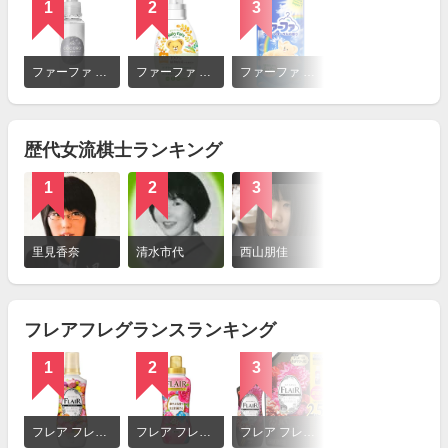
1
2
3
詳
細
ファーファ ファーファココロ 柔軟剤
ファーファ ベビーファーファ 濃縮柔軟剤
ファーファ 濃縮柔軟剤 ベビーフローラルの香り
を
見
る
歴代女流棋士ランキング
1
2
3
4
詳
細
里見香奈
清水市代
西山朋佳
香川愛生
を
見
る
フレアフレグランスランキング
1
2
3
詳
細
フレア フレグランス ジェントルブーケ
フレア フレグランス フローラルスウィート
フレア フレグランス ベルベットフラワー