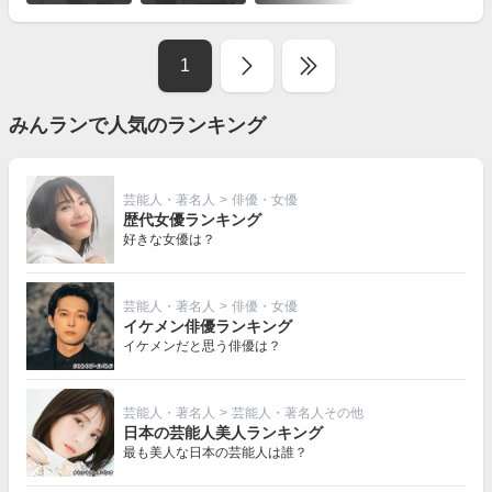
を
見
る
1
みんランで人気のランキング
芸能人・著名人
>
俳優・女優
歴代女優ランキング
好きな女優は？
芸能人・著名人
>
俳優・女優
イケメン俳優ランキング
イケメンだと思う俳優は？
芸能人・著名人
>
芸能人・著名人その他
日本の芸能人美人ランキング
最も美人な日本の芸能人は誰？