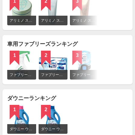
1
2
3
詳
細
アリミノ スパイスネオ グリース ワックス
アリミノ スパイス チューブシリーズ ジェリー
アリミノ スパイス チューブシリーズ グロス
を
見
る
車用ファブリーズランキング
1
2
3
詳
細
ファブリーズ クルマ用ファブリーズ 香りが残らないタイプ
ファブリーズ クルマ用置き型ファブリーズ アクアスカッシュの香り
ファブリーズ クルマ イージークリップ スカイブリーズ
を
見
る
ダウニーランキング
1
2
詳
細
ダウニー ウルトラダウニー エイプリルフレッシュ
ダウニー ウルトラダウニー クリーンブリーズ
を