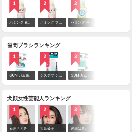
1
2
3
詳
細
ハミング 素肌おもい フローラルブーケの香り
ハミング フレッシュローズの香り
ハミング 涼感テクノロジー スプラッシュグリーンの香り
を
見
る
歯間ブラシランキング
1
2
3
詳
細
GUM ガム歯周プロケア ソフトピック カーブ型
システマ システマ歯間用ブラシ
GUM ガム・歯間ブラシI字型
を
見
る
犬顔女性芸能人ランキング
1
2
3
4
詳
細
石原さとみ
大島優子
綾瀬はるか
多部未華子