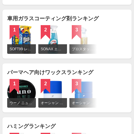
を
見
る
車用ガラスコーティング剤ランキング
1
2
3
詳
細
SOFT99 レインドロップ
SONAX エクストリーム グラスクリア
プロスタッフ コーティング剤 CCウォーター ゴールド
を
見
る
パーマヘア向けワックスランキング
1
2
3
詳
細
ウーノ ニュアンスクリエイター
オーシャン トリコ ヘアワックス エアー
オーシャン トリコ ヘアワックス シャインオーバー
を
見
る
ハミングランキング