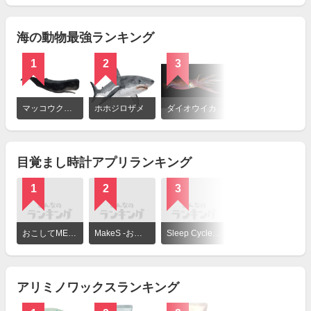
見
る
海の動物最強ランキング
1
2
3
詳
細
マッコウクジラ
ホホジロザメ
ダイオウイカ
を
見
る
目覚まし時計アプリランキング
1
2
3
4
詳
細
おこしてME （ アラーム ）
MakeS ‐おはよう、私のセイ‐
Sleep Cycle alarm clock
お出かけアラーム『あさとけい』
を
見
る
アリミノワックスランキング