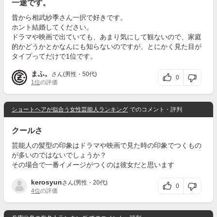
一途です。
昔から相武紗季さん一択で好きです。
ホント結婚してください。
ドラマや映画で出ていても、あまり気にして観ないので、家庭
的かどうかとかなんにも知らないのですが、とにかく見た目が
タイプってだけで1位です。
まふ。
さん(男性・50代)
0
1位
の評価
ショートヘアが似合う女性芸能人ランキング
でのコメント・評判
クールさ
芸能人の髪型の印象はドラマや映画で見た時の印象でつくもの
が多いのではないでしょうか？
その場合で一番イメージがつくのは彼女だと思います
kerosyun
さん(男性・20代)
0
4位
の評価