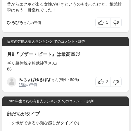
昔からエクボが出る女性が好きというのもあったけど、相武紗
季はもう一目惚れでした！
ひろびろ
1
さんの評価
日本の芸能人美人ランキング
でのコメント・評判
月9『ブザー・ビート』は最高😃⤴️⤴️
ギリ超美貌🌹相武紗季さん❕
86
みちょぱゆきぽよ
さん(男性・50代)
2
15位
の評価
1985年生まれの有名人ランキング
でのコメント・評判
顔だちがタイプ
エクボができる小顔な感じがタイプです