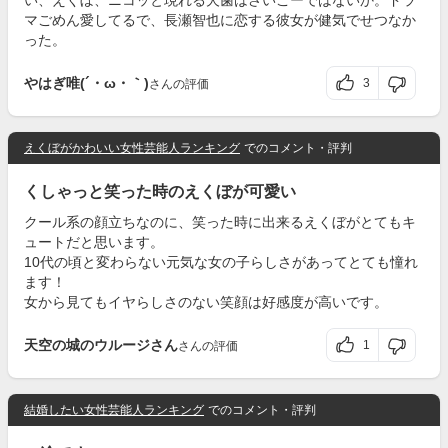
い、えくぼ、ニコッと現れる犬歯はさいこーではないか。ドラ
マごめん愛してるで、長瀬智也に恋する彼女が健気でせつなか
った。
やはぎ唯(´・ω・｀)
3
さんの評価
えくぼがかわいい女性芸能人ランキング
でのコメント・評判
くしゃっと笑った時のえくぼが可愛い
クール系の顔立ちなのに、笑った時に出来るえくぼがとてもキ
ュートだと思います。
10代の頃と変わらない元気な女の子らしさがあってとても憧れ
ます！
女から見てもイヤらしさのない笑顔は好感度が高いです。
天空の城のウルージさん
1
さんの評価
結婚したい女性芸能人ランキング
でのコメント・評判