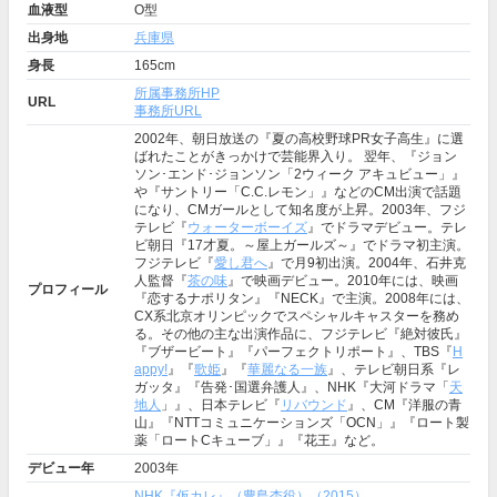
血液型
O型
出身地
兵庫県
身長
165cm
所属事務所HP
URL
事務所URL
2002年、朝日放送の『夏の高校野球PR女子高生』に選
ばれたことがきっかけで芸能界入り。 翌年、『ジョン
ソン･エンド･ジョンソン「2ウィーク アキュビュー」』
や『サントリー「C.C.レモン」』などのCM出演で話題
になり、CMガールとして知名度が上昇。2003年、フジ
テレビ『
ウォーターボーイズ
』でドラマデビュー。テレ
ビ朝日『17才夏。～屋上ガールズ～』でドラマ初主演。
フジテレビ『
愛し君へ
』で月9初出演。2004年、石井克
人監督『
茶の味
』で映画デビュー。2010年には、映画
プロフィール
『恋するナポリタン』『NECK』で主演。2008年には、
CX系北京オリンピックでスペシャルキャスターを務め
る。その他の主な出演作品に、フジテレビ『絶対彼氏』
『ブザービート』『パーフェクトリポート』、TBS『
H
appy!
』『
歌姫
』『
華麗なる一族
』、テレビ朝日系『レ
ガッタ』『告発･国選弁護人』、NHK『大河ドラマ「
天
地人
」』、日本テレビ『
リバウンド
』、CM『洋服の青
山』『NTTコミュニケーションズ「OCN」』『ロート製
薬「ロートCキューブ」』『花王』など。
デビュー年
2003年
NHK『仮カレ』（豊島杏役）（2015）