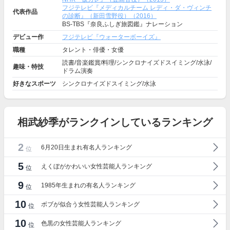
フジテレビ『メディカルチーム レディ・ダ・ヴィンチ
代表作品
の診断』（新田雪野役）（2016）
BS-TBS『奈良ふしぎ旅図鑑』ナレーション
デビュー作
フジテレビ『ウォーターボーイズ』
職種
タレント・俳優・女優
読書/音楽鑑賞/料理/シンクロナイズドスイミング/水泳/
趣味・特技
ドラム演奏
好きなスポーツ
シンクロナイズドスイミング/水泳
相武紗季がランクインしているランキング
2
6月20日生まれ有名人ランキング
位
5
えくぼがかわいい女性芸能人ランキング
位
9
1985年生まれの有名人ランキング
位
10
ボブが似合う女性芸能人ランキング
位
10
色黒の女性芸能人ランキング
位