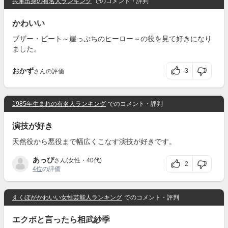
兵庫出身の有名人ランキング
でのコメント・評判
かわいい
ブザー・ビート～崖っぷちのヒーロー～の役を見て好きになり
ました。
おかず
3
さんの評価
1985年生まれの有名人ランキング
でのコメント・評判
演技が好き
天然役から悪役まで幅広くこなす演技が好きです。
あっぴ
さん(女性・40代)
2
4位
の評価
えくぼがかわいい女性芸能人ランキング
でのコメント・評判
エクボと言ったら相武紗季