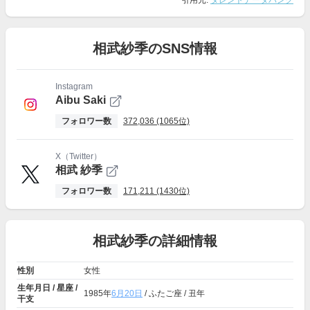
引用元:
タレントデータバンク
相武紗季のSNS情報
Instagram
Aibu Saki
フォロワー数
372,036 (1065位)
X（Twitter）
相武 紗季
フォロワー数
171,211 (1430位)
相武紗季の詳細情報
性別
女性
生年月日 / 星座 /
1985年
6月20日
/ ふたご座 / 丑年
干支