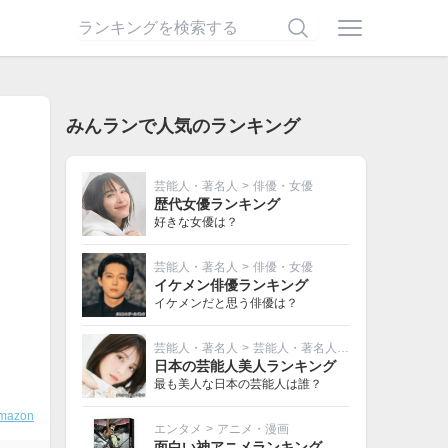
みんランで人気のランキング
芸能人・著名人
>
俳優・女優
歴代女優ランキング
好きな女優は？
芸能人・著名人
>
俳優・女優
イケメン俳優ランキング
イケメンだと思う俳優は？
芸能人・著名人
>
芸能人・著名人その他
日本の芸能人美人ランキング
最も美人な日本の芸能人は誰？
mazon
エンタメ
>
アニメ・漫画
面白い神アニメランキング