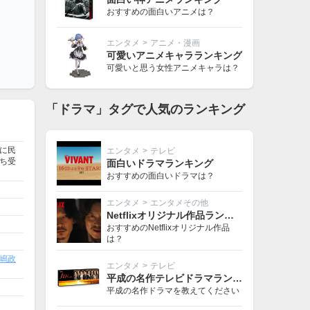
おすすめの面白いアニメは？
エンタメ
>
アニメ・漫画
可愛いアニメキャラランキング
可愛いと思う女性アニメキャラは？
「ドラマ」タグで人気のランキング
に民
エンタメ
>
テレビ
ち受
面白いドラマランキング
おすすめの面白いドラマは？
エンタメ
>
エンタメその他
Netflixオリジナル作品ランキング
おすすめのNetflixオリジナル作品
は？
嶋政
エンタメ
>
テレビ
平成の名作テレビドラマランキング
平成の名作ドラマを教えてください