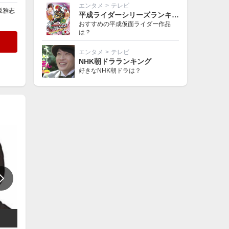
エンタメ
>
テレビ
坂雅志
平成ライダーシリーズランキング
おすすめの平成仮面ライダー作品
は？
エンタメ
>
テレビ
NHK朝ドラランキング
好きなNHK朝ドラは？
妻夫木聡
城田優