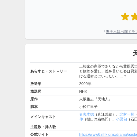
「
妻夫木聡出演ドラ
上杉家の家臣でありながら豊臣秀
あらすじ・スト－リー
と故郷を愛し、義を貫いた姿は異
ける運命とはいったい……？
放送年
2009年
放送局
NHK
原作
火坂雅志『天地人』
脚本
小松江里子
妻夫木聡
（直江兼続）、
北村一輝
メインキャスト
伸
（樋口惣右衛門）、
小栗旬
（石
主題歌・挿入歌
-
公式サイト
https://www6.nhk.or.jp/drama/pastp