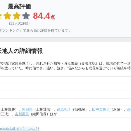
最高評価
84.4
点
(13人の評価)
マランキング
」で最も高い評価を得ています。
天地人の詳細情報
吉や徳川家康を魅了し、恐れさせた知将・直江兼続（妻夫木聡）は、戦国の世で一途
彩を放っていた。時に傷つき、迷い、泣き、悩みながらも成長を遂げていく兼続を待
（上杉景勝）、
阿部寛
（上杉謙信）、
高島礼子
（仙桃院）、
田中美佐子
（お藤）、
高
田三成）、
吉川晃司
（織田信長）ほか
rog/detail.html?i=taiga48