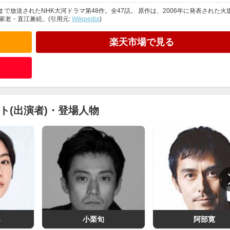
まで放送されたNHK大河ドラマ第48作。全47話。 原作は、2006年に発表された火
老・直江兼続。(引用元:
Wikipedia
)
楽天市場で見る
ト(出演者)・登場人物
み
小栗旬
阿部寛