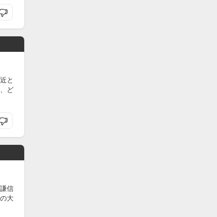
近と
、ど
謙信
の大