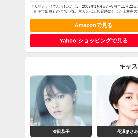
『天地人』（てんちじん）は、2009年1月4日から同年11月22日
（新潟市出身）の同名小説。主人公は上杉景勝に仕えた上杉家の家
Amazonで見る
Yahoo!ショッピングで見る
キャス
深田恭子
長澤まさ