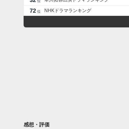
32
位
72
NHKドラマランキング
位
感想・評価