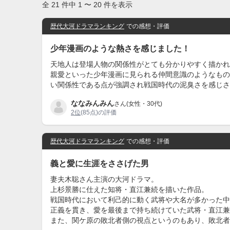
全 21 件中 1 〜 20 件を表示
歴代大河ドラマランキング
での感想・評価
少年漫画のような熱さを感じました！
天地人は登場人物の関係性がとても分かりやすく描かれ
親愛といった少年漫画に見られる仲間意識のようなもの
い関係性である点が強調され戦国時代の泥臭さを感じさ
ななみんみん
さん(女性・30代)
2位
(85点)の評価
歴代大河ドラマランキング
での感想・評価
義と愛に生涯をささげた男
妻夫木聡さん主演の大河ドラマ。
上杉景勝に仕えた知将・直江兼続を描いた作品。
戦国時代において利己的に動く武将や大名が多かった中
正義を貫き、愛を最後まで持ち続けていた武将・直江兼
また、関ケ原の敗北者側の視点というのもあり、敗北者