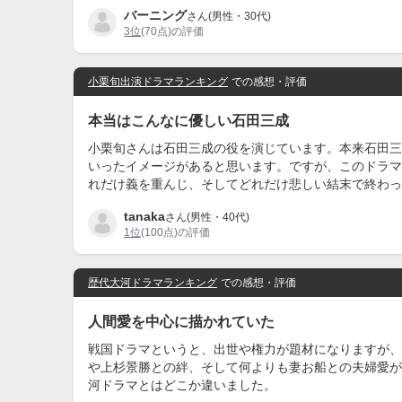
バーニング
さん(男性・30代)
3位
(70点)の評価
小栗旬出演ドラマランキング
での感想・評価
本当はこんなに優しい石田三成
小栗旬さんは石田三成の役を演じています。本来石田三
いったイメージがあると思います。ですが、このドラマ
れだけ義を重んじ、そしてどれだけ悲しい結末で終わっ
tanaka
さん(男性・40代)
1位
(100点)の評価
歴代大河ドラマランキング
での感想・評価
人間愛を中心に描かれていた
戦国ドラマというと、出世や権力が題材になりますが、
や上杉景勝との絆、そして何よりも妻お船との夫婦愛が
河ドラマとはどこか違いました。