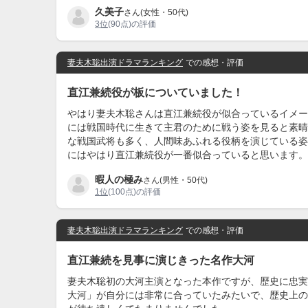
久美子
さん(女性・50代)
3位
(90点)の評価
妻夫木聡出演ドラマランキング
での感想・評価
直江兼続役が板についていました！
やはり妻夫木聡さんは直江兼続役が似合っているイメー
には戦国時代に生きて主君のために戦う姿を見ると素晴
な戦国武将も多く、人間味あふれる役柄を演じている姿
にはやはり直江兼続役が一番似合っていると思います。
暇人の極み
さん(男性・50代)
1位
(100点)の評価
妻夫木聡出演ドラマランキング
での感想・評価
直江兼続を見事に演じきった名作大河
妻夫木聡初の大河主演となった本作ですが、歴史に忠実
大河」が自分には非常に合っていたみたいで、歴史上の