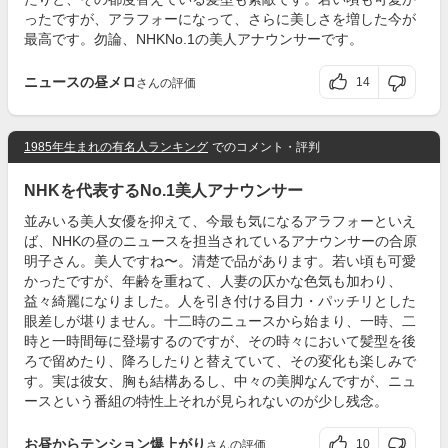
ったですが、アラフォーになって、さらに美しさを増した今が
最高です。勿論、NHKNo.1の美人アナウンサーです。
ニュースの昼メロ
14
さんの評価
1985年生まれの有名人ランキング
でのコメント・評判
NHKを代表するNo.1美人アナウンサー
並みいる美人女優を抑えて、今最も気になるアラフォーといえ
ば、NHKの昼のニュースを担当されているアナウンサーの合原
明子さん。美人ですね〜。清楚で品があります。若い頃も可愛
かったですが、年齢を重ねて、人妻の仄かな色気も加わり、
益々綺麗になりました。人を引き付ける目力・パッチリとした
眼差しが堪りません。十二時のニュースから始まり、一時、二
時と一時間毎に登場するのですが、その時々において髪型を後
ろで留めたり、降ろしたりと替えていて、その変化も楽しみで
す。実は彼女、胸も結構あるし、中々の美脚なんですが、ニュ
ースという番組の特性上それが見られないのが少し残念。
お昼からテンション爆上がり
10
さんの評価