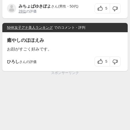
みちょぱゆきぽよ
さん(男性・50代)
5
28位
の評価
NHK女子アナ美人ランキング
でのコメント・評判
癒やしのほほえみ
お顔がすごく好みです。
ひろし
5
さんの評価
スポンサーリンク