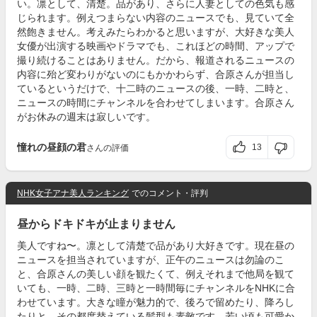
い。凛として、清楚。品があり、さらに人妻としての色気も感
じられます。例えつまらない内容のニュースでも、見ていて全
然飽きません。考えみたらわかると思いますが、大好きな美人
女優が出演する映画やドラマでも、これほどの時間、アップで
撮り続けることはありません。だから、報道されるニュースの
内容に殆ど変わりがないのにもかかわらず、合原さんが担当し
ているというだけで、十二時のニュースの後、一時、二時と、
ニュースの時間にチャンネルを合わせてしまいます。合原さん
がお休みの週末は寂しいです。
憧れの昼顔の君
13
さんの評価
NHK女子アナ美人ランキング
でのコメント・評判
昼からドキドキが止まりません
美人ですね〜。凛として清楚で品があり大好きです。現在昼の
ニュースを担当されていますが、正午のニュースは勿論のこ
と、合原さんの美しい顔を観たくて、例えそれまで他局を観て
いても、一時、二時、三時と一時間毎にチャンネルをNHKに合
わせています。大きな瞳が魅力的で、後ろで留めたり、降ろし
たりと、その都度替えている髪型も素敵です。若い頃も可愛か