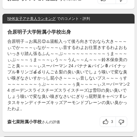
NHK女子アナ美人ランキング
でのコメント・評判
合原明子大学附属小学校出身
合原明子→お風呂😌♨️湯船入って後ろ向きでおなら大き～～～
ぃでか～～～ぃなが～～～ぃ音するわよお仕置きするわよおも
いっきり踏ん張るふん～～ぶ～～～～～～～～～～ぅま～～～
ぃぶ～～～ぅま～～～ぃう～～うん～～ん～～～鈴木保奈美の
こと臭～～～～ぃスーパーマン 24 バナナ🍌パイン🍍パイナッ
プル🍍リンゴ🍎🍏りんご🍐梨の臭い臭いでしょう嗅いで変な臭
い嗅ぎなさいすかっし屁小さ～～～ぃ音しないプス～～～ぅす
～～～～～～～ぅぷ～～～～～～ぅ臭～～～～ぃスーパーマン2
4 ボーデンスライスチーズスライスチーズは雪印の臭い臭いで
しょう嗅いで変な臭い嗅ぎなさいにぎりっ屁野菜キャベツ🥬レ
タスキャンディチーズキッズアーモンドプレーンの臭い臭かっ
たわよ。
森七菜附属小学校
3
さんの評価