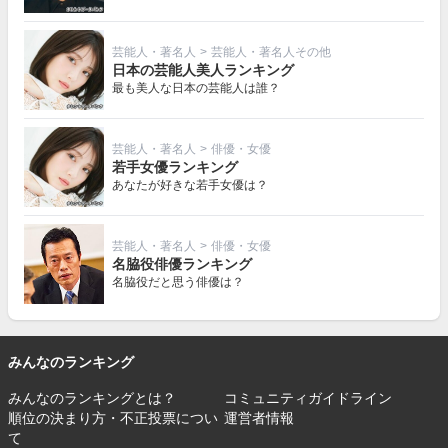
芸能人・著名人
>
芸能人・著名人その他
日本の芸能人美人ランキング
最も美人な日本の芸能人は誰？
芸能人・著名人
>
俳優・女優
若手女優ランキング
あなたが好きな若手女優は？
芸能人・著名人
>
俳優・女優
名脇役俳優ランキング
名脇役だと思う俳優は？
みんなのランキング
みんなのランキングとは？
コミュニティガイドライン
順位の決まり方・不正投票につい
運営者情報
て