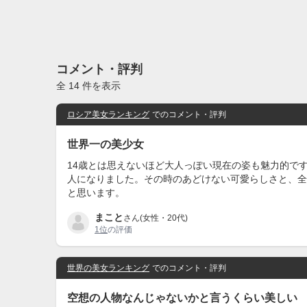
コメント・評判
全 14 件を表示
ロシア美女ランキング
でのコメント・評判
世界一の美少女
14歳とは思えないほど大人っぽい現在の姿も魅力的で
人になりました。その時のあどけない可愛らしさと、全
と思います。
まこと
さん(女性・20代)
1位
の評価
世界の美女ランキング
でのコメント・評判
空想の人物なんじゃないかと言うくらい美しい