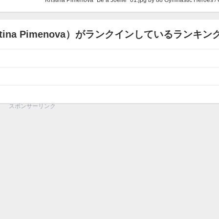
Kristina Pimenova “Be a Joelle” 01.jpg
by 88 Gymnastic Heroes /
ina Pimenova）がランクインしているランキン
スポンサーリンク