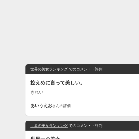
世界の美女ランキング
でのコメント・評判
控えめに言って美しい。
きれい
あいうえお
さんの評価
世界の美女ランキング
でのコメント・評判