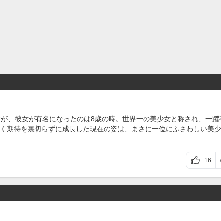
すが、彼女が有名になったのは8歳の時。世界一の美少女と称され、一躍
く期待を裏切らずに成長した現在の姿は、まさに一位にふさわしい美少
16