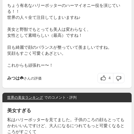
ちょう有名なハリーポッターのハーマイオニー役を演じてい
る！！
世界の人々全て注目してしまいますね♪
美女と野獣でもとっても美人は変わらなく、
女性として素晴らしい（最高）ですね！
目も綺麗で顔のバランスが整っていて羨ましいですね。
笑顔もすごく可愛くあざとい。
これからも頑張れー〜！
みつは☘️
4
さんの評価
世界の美女ランキング
でのコメント・評判
美女すぎる
私はハリーポッターを見てました。子供のころの顔もとっても
かわいいんですけど、大人になるにつれてもっと可愛くなると
ころがすごくて