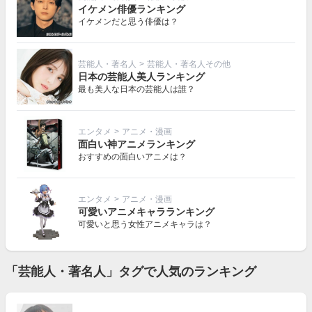
イケメン俳優ランキング
イケメンだと思う俳優は？
芸能人・著名人
>
芸能人・著名人その他
日本の芸能人美人ランキング
最も美人な日本の芸能人は誰？
エンタメ
>
アニメ・漫画
面白い神アニメランキング
おすすめの面白いアニメは？
エンタメ
>
アニメ・漫画
可愛いアニメキャラランキング
可愛いと思う女性アニメキャラは？
「芸能人・著名人」タグで人気のランキング