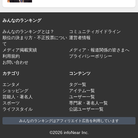
みんなのランキング
みんなのランキングとは？
コミュニティガイドライン
順位の決まり方・不正投票につい
運営者情報
て
メディア掲載実績
メディア・報道関係の皆さまへ
利用規約
プライバシーポリシー
お問い合わせ
カテゴリ
コンテンツ
エンタメ
タグ一覧
ショッピング
アイテム一覧
芸能人・著名人
ユーザー一覧
スポーツ
専門家・著名人一覧
ライフスタイル
公認ユーザー一覧
みんなのランキングはアフィリエイト広告を利用しています
©2026 infoNear Inc.