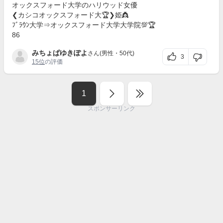
オックスフォード大学のハリウッド女優
❮カシコオックスフォード大🏆️❯姫👸
ﾌﾞﾗｳﾝ大学⇒オックスフォード大学大学院💯🏆️
86
みちょぱゆきぽよ
さん(男性・50代)
3
15位
の評価
1
スポンサーリンク