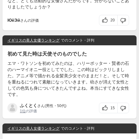
など、とても活動的な女優さんだからです。分からないことあ
りましたでしょうか？
ЮёЭй
20
さんの評価
イギリスの美人女優ランキング
でのコメント・評判
初めて見た時は天使そのものでした
エマ・ワトソンを初めてみたのは、ハリーポッター・賢者の石
のハーマイオニー役としてでした。この時はビックリしまし
た。アニメ等で描かれる金髪美少女そのままだ！と。そして時
を重ねるにつれて素敵になっていきます。幼さが消えて女性と
しての色気も身についてきたんですよね。本当にすてきな女性
です。
ふくとく
さん(男性・50代)
15
1位
の評価
イギリスの美人女優ランキング
でのコメント・評判