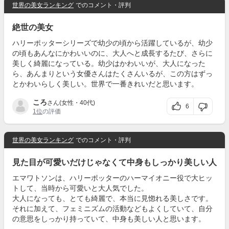
世界の美女ランキング
でのコメント・評判
絶世の美女
ハリーポッターシリーズで幼少の頃から活躍しているが、幼少
の頃もあんなにかわいいのに、大人へと成長するたび、さらに
美しく綺麗になっている。幼少はかわいいが、大人になった
ら、あんまりという女優さんはたくさんいるが、この方はずっ
とかわいらしく美しい。世界で一番きれいだと思います。
ころ
さん(女性・40代)
6
1位
の評価
世界の美女ランキング
でのコメント・評判
見た目が可愛いだけじゃなくて中身もしっかり美しい人
エマワトソンは、ハリーポッターのハーマイオニー役で大ヒッ
トして、当時から可愛いと大人気でした。
大人になっても、とても綺麗で、本当に見惚れる美しさです。
それに加えて、フェミニズムの活動などもよくしていて、自分
の意思をしっかり持っていて、中身も美しい人と思います。