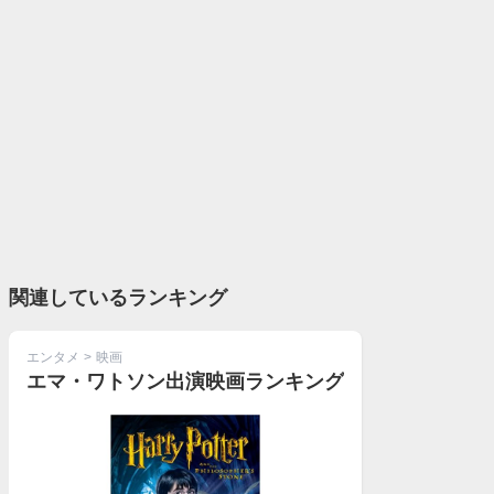
関連しているランキング
エンタメ
>
映画
エマ・ワトソン出演映画ランキング