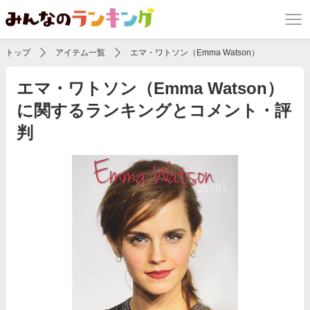
トップ
アイテム一覧
エマ・ワトソン（Emma Watson）
エマ・ワトソン（Emma Watson）
に関するランキングとコメント・評
判