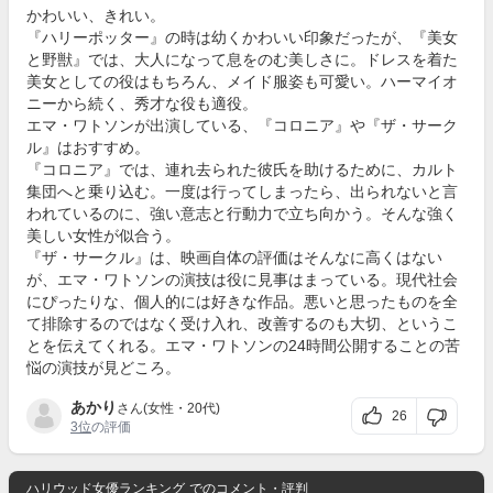
かわいい、きれい。
『ハリーポッター』の時は幼くかわいい印象だったが、『美女
と野獣』では、大人になって息をのむ美しさに。ドレスを着た
美女としての役はもちろん、メイド服姿も可愛い。ハーマイオ
ニーから続く、秀才な役も適役。
エマ・ワトソンが出演している、『コロニア』や『ザ・サーク
ル』はおすすめ。
『コロニア』では、連れ去られた彼氏を助けるために、カルト
集団へと乗り込む。一度は行ってしまったら、出られないと言
われているのに、強い意志と行動力で立ち向かう。そんな強く
美しい女性が似合う。
『ザ・サークル』は、映画自体の評価はそんなに高くはない
が、エマ・ワトソンの演技は役に見事はまっている。現代社会
にぴったりな、個人的には好きな作品。悪いと思ったものを全
て排除するのではなく受け入れ、改善するのも大切、というこ
とを伝えてくれる。エマ・ワトソンの24時間公開することの苦
悩の演技が見どころ。
あかり
さん(女性・20代)
26
3位
の評価
ハリウッド女優ランキング
でのコメント・評判