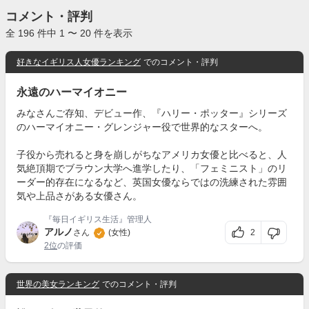
コメント・評判
全 196 件中 1 〜 20 件を表示
好きなイギリス人女優ランキング
でのコメント・評判
永遠のハーマイオニー
みなさんご存知、デビュー作、『ハリー・ポッター』シリーズ
のハーマイオニー・グレンジャー役で世界的なスターへ。
子役から売れると身を崩しがちなアメリカ女優と比べると、人
気絶頂期でブラウン大学へ進学したり、「フェミニスト」のリ
ーダー的存在になるなど、英国女優ならではの洗練された雰囲
気や上品さがある女優さん。
『毎日イギリス生活』管理人
アルノ
2
さん
(女性)
2位
の評価
世界の美女ランキング
でのコメント・評判