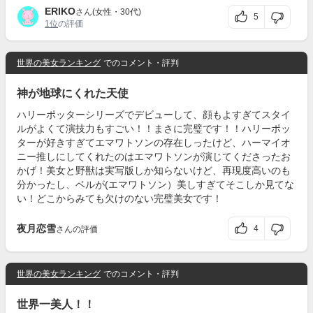
ERIKO
さん(女性・30代)
5
1位
の評価
世界の美女ランキング
でのコメント・評判
神が地球にくれた天使
ハリーポッターシリーズでデビューして、顔もよすぎてスタイ
ルがよくて演技力もすごい！！まさに完璧です！！ハリーポッ
ターが好きすぎてエマワトソンの存在しったけど、ハーマイオ
ニー推しにしてくれたのはエマワトソンが演じてくださったお
かげ！美女と野獣は実写版しか知らないけど、再現度高いのも
分かったし、ベルが(エマワトソン）美しすぎてそこしか見てな
い！どこからみても欠けのない完璧美女です！
夜月恋雪
4
さんの評価
世界の美女ランキング
でのコメント・評判
世界一美人！！