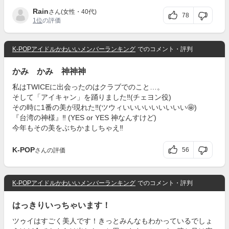
Rain
さん(女性・40代)
78
1位
の評価
K-POPアイドルかわいいメンバーランキング
でのコメント・評判
かみ かみ 神神神
私はTWICEに出会ったのはクラブでのこと…。
そして「アイキャン」を踊りました‼️(チェヨン役)
その時に1番の美が現れた‼️(ツウィいいいいいいいいい🤩)
『台湾の神様』‼️ (YES or YES 神なんすけど)
今年もその美をぶちかましちゃえ‼️
K-POP
56
さんの評価
K-POPアイドルかわいいメンバーランキング
でのコメント・評判
はっきりいっちゃいます！
ツゥイはすごく美人です！きっとみんなもわかっているでしょ