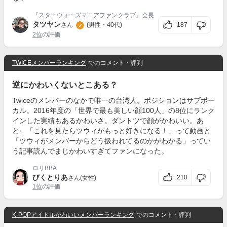
『スターウォーズマニアファンクラブ』会長
タツヤン
187
さん
(男性・40代)
2位
の評価
TWICEメンバーランキング
でのコメント・評判
逆にかわいくないとこある？
Twiceのメンバーのなかで唯一の台湾人。ポジションはサブボー
カル。2016年度の「世界で最も美しい顔100人」の8位にランク
インした実績もあるかわいさ。ダントツで顔がかわいい。あ
と、「これを見たらツウィがもっと好きになる！」って動画と
「ツウィがメンバーからどう扱われてるのかがわかる」ってい
う記事読んでまじかわいすぎてファンになった。
ロリBBA
びくとりあ
210
さん(女性)
1位
の評価
K-POPアイドルかわいいメンバーランキング
でのコメント・評判