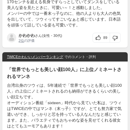
170センチを超える長身ですらっとしていてダンスをしている
美人な姿を見たときに、可愛い～！と感動しました。
メンバーの中では一番末っ子なのに、他の人よりも大人の色気
を出していて、ツウィってすごいなぁと感じています。日本語
を頑張って話している姿も可愛いです。
かわかわ
さん(女性・30代)
89
2位
の評価
TWICEかわいいメンバーランキング
でのコメント・評判
「世界でもっとも美しい顔100人」に上位ノミネートさ
れるマンネ
台湾出身のツウィは、5年連続で「世界でもっとも美しい顔100
人」の上位にノミネートされるのも納得ができるくらいの美し
い顔立ちです。
オーディション番組「sixteen」時代から見ていた私は、ツウィ
はTWICEの中ではマンネ（末っ子）ですが、とても努力家で気
遣いができ、しっかりと芯を持っている人なんだなと感じてい
ます。また、バラエティでもおちゃめな姿を見せてくれる彼女
はとてもユーモアもあります！