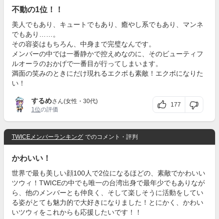
不動の1位！！
美人でもあり、キュートでもあり、癒やし系でもあり、マンネ
でもあり……。
その容姿はもちろん、中身まで完璧なんです。
メンバーの中では一番静かで控えめなのに、そのビューティフ
ルオーラのおかげで一番目が行ってしまいます。
満面の笑みのときにだけ現れるエクボも素敵！エクボになりた
い！
するめ
さん(女性・30代)
177
1位
の評価
TWICEメンバーランキング
でのコメント・評判
かわいい！
世界で最も美しい顔100人で2位になるほどの、素敵でかわいい
ツウィ！TWICEの中でも唯一の台湾出身で最年少でもありなが
ら、他のメンバーとも仲良く、そして楽しそうに活動をしてい
る姿がとても魅力的で大好きになりました！とにかく、かわい
いツウィをこれからも応援したいです！！