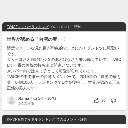
TWICEメンバーランキング
でのコメント・評判
世界が認める「台湾の宝」！
清楚でクールな見た目が印象的で、とにかくダントツに可愛い
です。
大人っぽさと同時に少女のあどけなさも兼ね備えていて、TWIC
Eで一番の美貌の持ち主に間違いないです。
メンバー内では末っ子として可愛がられています。
TWICEの中で唯一の台湾人メンバーで、2019年の「世界で最も
美しい顔100人」ランキングで1位を獲得し、世界が認める正真
正銘の美人です！
Rama
さん(女性・20代)
35
1位
の評価
K-POP女性アイドルランキング
でのコメント・評判