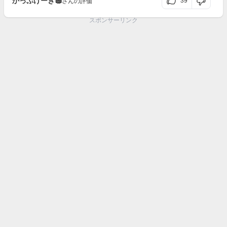
かっぷけーき🧁
39
さんの評価
スポンサーリンク