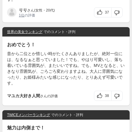
りり
さん(女性・20代)
37
1位
の評価
世界の美女ランキング
でのコメント・評判
おめでとう！
昔から二位とか惜しい時がたくさんありましたが、絶対一位に
は、なるなぁと思っていました！でも、やはり可愛いし、落ち
着いている雰囲気が、またいいですね。でも、MVとなると、い
きなり雰囲気が、ごろごろ変わりますよね。大人に雰囲気にな
ったり、お姫様みたいな感じになったり、とりあえず可愛いで
す。
マユカ大好き人間
38
さんの評価
TWICEメンバーランキング
でのコメント・評判
魅力は内側まで！