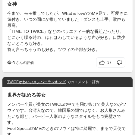
女神
今まで、モモ推しでしたが、What is love?のMV見て、可愛さに
気付き、いつの間にか推していました！ダンスも上手、歌声も
最高。
「TIME TO TWICE」などのバラエティー的な番組だったり、
とにかく喋る時の、ほわほわしているような声が好き。口数少
ないところも好き。
答え言っちゃうのも好き。ツウィの全部が好き。
奈々
37
さんの評価
TWICEかわいいメンバーランキング
でのコメント・評判
世界が認める美女
メンバー全員が美女のTWICEの中でも飛び抜けて美人なのがツ
ウィです。台湾人なので、韓国系の顔ではなく、お人形さんみ
たいな顔と、バービー人形のようなスタイルをもつ完璧さで
す。
Feel SpecialのMVのときのツウィは特に綺麗で、まるで天使で
す。