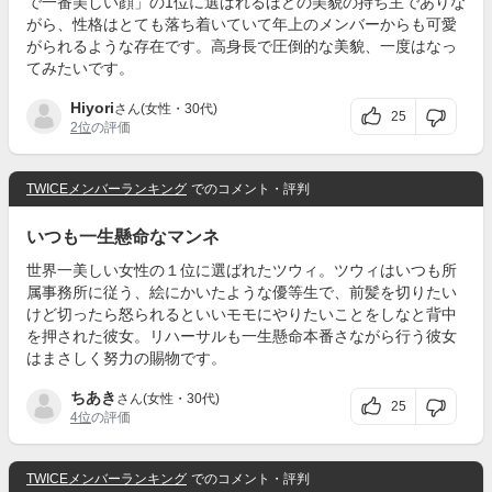
で一番美しい顔」の1位に選ばれるほどの美貌の持ち主でありな
がら、性格はとても落ち着いていて年上のメンバーからも可愛
がられるような存在です。高身長で圧倒的な美貌、一度はなっ
てみたいです。
Hiyori
さん(女性・30代)
25
2位
の評価
TWICEメンバーランキング
でのコメント・評判
いつも一生懸命なマンネ
世界一美しい女性の１位に選ばれたツウィ。ツウィはいつも所
属事務所に従う、絵にかいたような優等生で、前髪を切りたい
けど切ったら怒られるといいモモにやりたいことをしなと背中
を押された彼女。リハーサルも一生懸命本番さながら行う彼女
はまさしく努力の賜物です。
ちあき
さん(女性・30代)
25
4位
の評価
TWICEメンバーランキング
でのコメント・評判