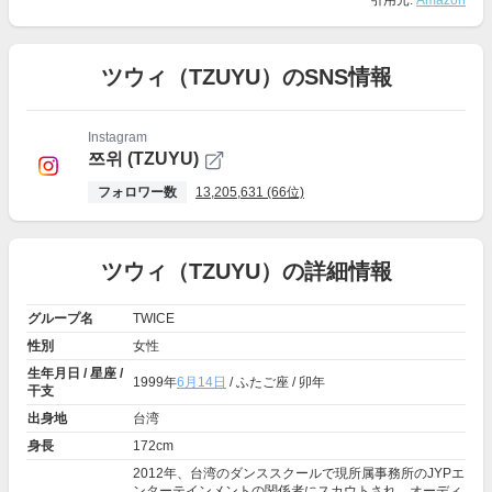
引用元:
Amazon
ツウィ（TZUYU）のSNS情報
Instagram
쯔위 (TZUYU)
フォロワー数
13,205,631 (66位)
ツウィ（TZUYU）の詳細情報
グループ名
TWICE
性別
女性
生年月日 / 星座 /
1999年
6月14日
/ ふたご座 / 卯年
干支
出身地
台湾
身長
172cm
2012年、台湾のダンススクールで現所属事務所のJYPエ
ンターテインメントの関係者にスカウトされ、オーディ