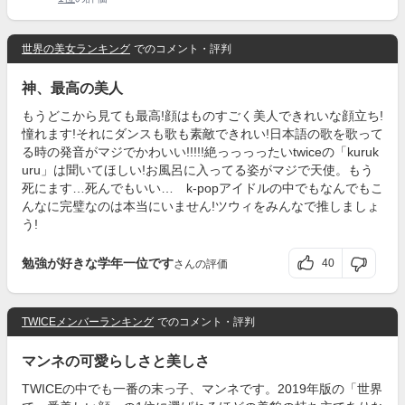
世界の美女ランキング
でのコメント・評判
神、最高の美人
もうどこから見ても最高!顔はものすごく美人できれいな顔立ち!
憧れます!それにダンスも歌も素敵できれい!日本語の歌を歌って
る時の発音がマジでかわいい!!!!!絶っっっったいtwiceの「kuruk
uru」は聞いてほしい!お風呂に入ってる姿がマジで天使。もう
死にます…死んでもいい… k-popアイドルの中でもなんでもこ
んなに完璧なのは本当にいません!ツウィをみんなで推しましょ
う!
勉強が好きな学年一位です
40
さんの評価
TWICEメンバーランキング
でのコメント・評判
マンネの可愛らしさと美しさ
TWICEの中でも一番の末っ子、マンネです。2019年版の「世界