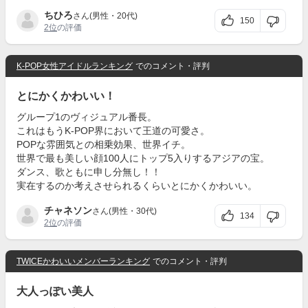
ちひろ
さん(男性・20代)
150
2位
の評価
K-POP女性アイドルランキング
でのコメント・評判
とにかくかわいい！
グループ1のヴィジュアル番長。
これはもうK-POP界において王道の可愛さ。
POPな雰囲気との相乗効果、世界イチ。
世界で最も美しい顔100人にトップ5入りするアジアの宝。
ダンス、歌ともに申し分無し！！
実在するのか考えさせられるくらいとにかくかわいい。
チャネソン
さん(男性・30代)
134
2位
の評価
TWICEかわいいメンバーランキング
でのコメント・評判
大人っぽい美人