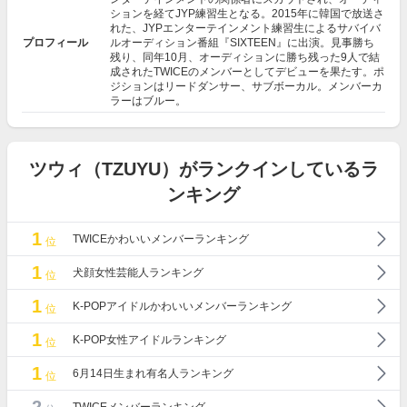
ションを経てJYP練習生となる。2015年に韓国で放送さ
れた、JYPエンターテインメント練習生によるサバイバ
プロフィール
ルオーディション番組『SIXTEEN』に出演。見事勝ち
残り、同年10月、オーディションに勝ち残った9人で結
成されたTWICEのメンバーとしてデビューを果たす。ポ
ジションはリードダンサー、サブボーカル。メンバーカ
ラーはブルー。
ツウィ（TZUYU）がランクインしているラ
ンキング
1
TWICEかわいいメンバーランキング
位
1
犬顔女性芸能人ランキング
位
1
K-POPアイドルかわいいメンバーランキング
位
1
K-POP女性アイドルランキング
位
1
6月14日生まれ有名人ランキング
位