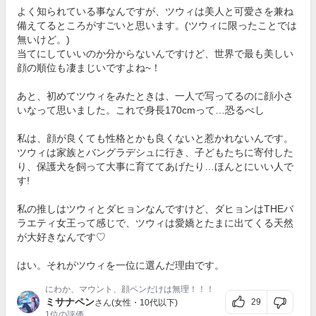
よく知られている事なんですが、ツウィは美人と可愛さを兼ね
備えてるところがすごいと思います。(ツウィに限ったことでは
無いけど。)
当てにしていいのか分からないんですけど、世界で最も美しい
顔の順位も凄まじいですよね~！
あと、初めてツウィをみたときは、一人で写ってるのに顔小さ
いなって思いました。これで身長170cmって…恐るべし
私は、顔が良くても性格とかも良くないと惹かれないんです。
ツウィは家族とバングラデシュに行き、子どもたちに寄付した
り、保護犬を飼って大事に育ててあげたり…ほんとにいい人で
す!
私の推しはツウィとダヒョンなんですけど、ダヒョンはTHEバ
ラエティ女王って感じで、ツウィは愛嬌とたまに出てくる天然
が大好きなんです♡
はい。それがツウィを一位に選んだ理由です。
にわか、マウント、顔ペンだけは無理！！！
ミサナペン
29
さん(女性・10代以下)
1位
の評価