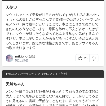
天使♡
ツウィちゃんって美貌が注目されがちですが(もちろん私もツウ
ィちゃんの美しさにぞっこんです笑)唯一の台湾メンバーでしか
もメンバー内で最年少ということで、本当にこれまで努力して
きたのだろうなと思います。母国を離れて不安が多かったはず
です。ツウィが悲しそうな姿ってあんまり見ない気がするんで
すけど、本当は辛いこととかあるだろうにすごい子だなあと思
ってしまいます。控えめな性格が好きです。あとツウィちゃん
の歌声大好きです♡
miki
さん(女性)
23
5位
の評価
TWICEメンバーランキング
でのコメント・評判
天然ちゃん
メンバー最年少だけど身長が１番大きくて顔も含めて全体的に
大人っぽくて最年少とは思えない見た目で、しっかりしてるよ
うに見えるのに真顔で天然なことをたまに言っちゃうギャップ
が可愛いです。台湾から１人できて頑張ってる姿はもはや勇ま