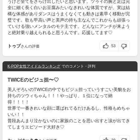
うけど全てをさらけ出したいと思います。ツゥイの腕と足は完
全に細く長く白いお豆腐みたいなきれいな体質ですが、実は結
構な体感がありダンスはうまくなくても動きは素早く移動が完
璧です。歌も甲高い声と美声の持ち主なんでこれからも頑張っ
ていける強いメンタルのモテ主です。どんなにアンチが来よう
と絶対乗り越えられると思うんです。応援してます♡
トゥブ
53
さんの評価
K-POP女性アイドルランキング
でのコメント・評判
TWICEのビジュ担〜♡
美人ぞろいのTWICEの中でもビジュ担っていうすごい美貌をお
持ちのツウィちゃん！！！やっぱり、１位になって納
得！！！！
世界で一番きれいな顔に選ばれてるだけあるし、性格もめちゃ
いい！！
普段あんまり泣かないのに家族のことを思い出すと涙が出てき
てしまうエピソード大好き♡