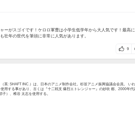
ャーがスゴイです！ケロロ軍曹は小学生低学年から大人気です！最高に
も壮年の世代を筆頭に非常に人気があります。
9
（英: SHAFT INC.）は、日本のアニメ制作会社。杉並アニメ振興協議会会員。 い
使用する事があり、古くは『十二戦支 爆烈エトレンジャー』の紗吹 都、2000年代
冨耶子）、椎谷 太志を使用する。