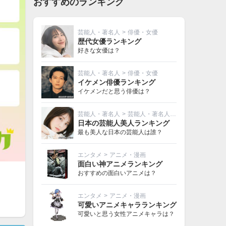
おすすめのランキング
芸能人・著名人
>
俳優・女優
歴代女優ランキング
好きな女優は？
芸能人・著名人
>
俳優・女優
イケメン俳優ランキング
イケメンだと思う俳優は？
芸能人・著名人
>
芸能人・著名人その他
日本の芸能人美人ランキング
最も美人な日本の芸能人は誰？
エンタメ
>
アニメ・漫画
面白い神アニメランキング
おすすめの面白いアニメは？
エンタメ
>
アニメ・漫画
可愛いアニメキャラランキング
可愛いと思う女性アニメキャラは？