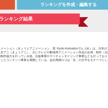
ランキングを作成・編集する
ランキング結果
ション（きょうとアニメーション、英: Kyoto Animation Co., Ltd.）は、日本
は京アニ（きょうアニ）。主にテレビや劇場用アニメーション作品の企画・制作（元
の制作協力を行っている他、出版事業やマーチャンダイジング事業なども行っており
としたコンテンツ事業を展開している。会社商標ロゴは「京」の文字をモチーフにし