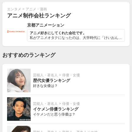
エンタメ
>
アニメ・漫画
アニメ制作会社ランキング
京都アニメーション
アニメ好きにしてくれた会社です。
私がアニメオタクになったのは、大学時代に「けいおん！」...
おすすめのランキング
芸能人・著名人
>
俳優・女優
歴代女優ランキング
好きな女優は？
芸能人・著名人
>
俳優・女優
イケメン俳優ランキング
イケメンだと思う俳優は？