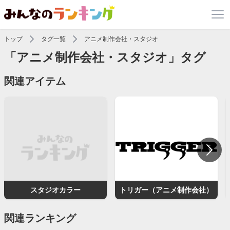
トップ
タグ一覧
アニメ制作会社・スタジオ
「アニメ制作会社・スタジオ」タグ
関連アイテム
スタジオカラー
トリガー（アニメ制作会社）
関連ランキング