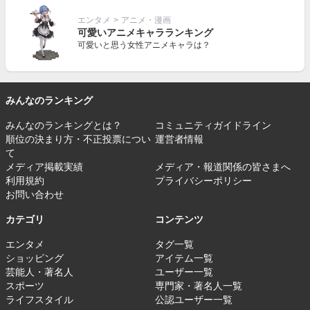
エンタメ
>
アニメ・漫画
可愛いアニメキャラランキング
可愛いと思う女性アニメキャラは？
みんなのランキング
みんなのランキングとは？
コミュニティガイドライン
順位の決まり方・不正投票につい
運営者情報
て
メディア掲載実績
メディア・報道関係の皆さまへ
利用規約
プライバシーポリシー
お問い合わせ
カテゴリ
コンテンツ
エンタメ
タグ一覧
ショッピング
アイテム一覧
芸能人・著名人
ユーザー一覧
スポーツ
専門家・著名人一覧
ライフスタイル
公認ユーザー一覧