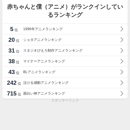
赤ちゃんと僕（アニメ）がランクインしてい
るランキング
5
1996年アニメランキング
位
20
ショタアニメランキング
位
31
スタジオぴえろ制作アニメランキング
位
38
マイナーアニメランキング
位
43
BLアニメランキング
位
242
泣ける感動アニメランキング
位
715
面白い神アニメランキング
位
スポンサーリンク