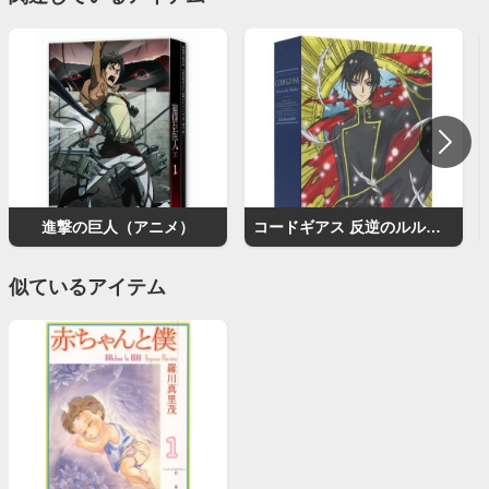
進撃の巨人（アニメ）
コードギアス 反逆のルルーシュ（アニメ）
似ているアイテム