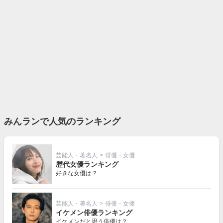
みんランで人気のランキング
芸能人・著名人
>
俳優・女優
歴代女優ランキング
好きな女優は？
芸能人・著名人
>
俳優・女優
イケメン俳優ランキング
イケメンだと思う俳優は？