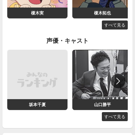
榎木実
榎木拓也
すべて見る
声優・キャスト
坂本千夏
山口勝平
すべて見る