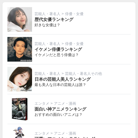
芸能人・著名人
>
俳優・女優
歴代女優ランキング
好きな女優は？
芸能人・著名人
>
俳優・女優
イケメン俳優ランキング
イケメンだと思う俳優は？
芸能人・著名人
>
芸能人・著名人その他
日本の芸能人美人ランキング
最も美人な日本の芸能人は誰？
エンタメ
>
アニメ・漫画
面白い神アニメランキング
おすすめの面白いアニメは？
エンタメ
>
アニメ・漫画