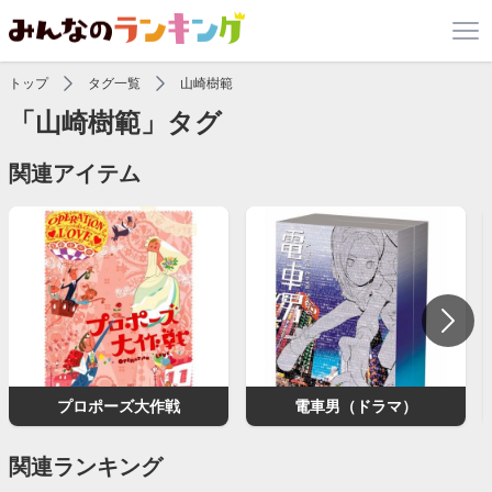
トップ
タグ一覧
山崎樹範
「山崎樹範」タグ
関連アイテム
プロポーズ大作戦
電車男（ドラマ）
関連ランキング