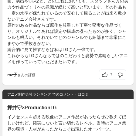
画、演出やCGなど、どの工程においても、スタッフさん方の実
力や作品づくりへの意識が総じて高いと思います。どの作品も
一定の水準が保たれているので安心して観ることが出来る数少
ないアニメ会社さんです。
原作のある作品ならば原作を尊重した丁寧で堅実な作品づく
り、オリジナルであれば設定や構成の凝ったものが多く、ジャ
ンルも幅広い。それでいてどのジャンルでも細部まで非常にこ
まやかで手抜きがない。
総合的に見て推すならば私はI.Gさん一強です。
これからもI.Gさんならではのこだわりと姿勢で素晴らしいアニ
メを作っていっていただきたいです。
mz子
7
さんの評価
アニメ制作会社ランキング
でのコメント・口コミ
押井守×ProductionI.G
イノセンスを超える映像のアニメ作品があったらぜひ教えてほ
しいけれど、確実にないと言い切れるレベル。当時のアニメ業
界の環境・人材があったからこそ出現したオーパーツ。