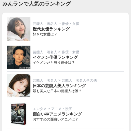
みんランで人気のランキング
芸能人・著名人
>
俳優・女優
歴代女優ランキング
好きな女優は？
芸能人・著名人
>
俳優・女優
イケメン俳優ランキング
イケメンだと思う俳優は？
芸能人・著名人
>
芸能人・著名人その他
日本の芸能人美人ランキング
最も美人な日本の芸能人は誰？
エンタメ
>
アニメ・漫画
面白い神アニメランキング
おすすめの面白いアニメは？