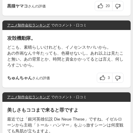
黒猫ヤマコ
20
さんの評価
アニメ制作会社ランキング
でのコメント・口コミ
攻殻機動隊。
どこも、素晴らしいけれども、イノセンスヤバいから。
あの作画なん十年たっても、色褪せないし。あれ以上は見たこ
と無い。あの背景とか、時間と資金かかってるとは言え、何し
ろすごいから。
ちゅんちゃん
3
さんの評価
アニメ制作会社ランキング
でのコメント・口コミ
美しさもココまで来ると罪ですよ
最近では「銀河英雄伝説 Die Neue These」ですね。イゼルロ
ーンから主砲「トール・ハンマー」をぶっ放すシーンは何度観
ても鳥肌が立ちますよ。