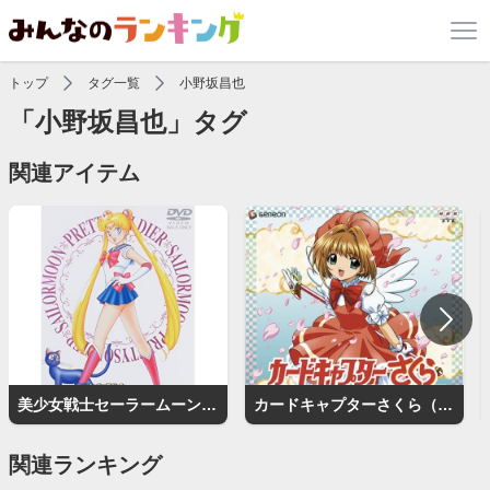
トップ
タグ一覧
小野坂昌也
「小野坂昌也」タグ
関連アイテム
美少女戦士セーラームーン（アニメ）
カードキャプターさくら（アニメ）
関連ランキング