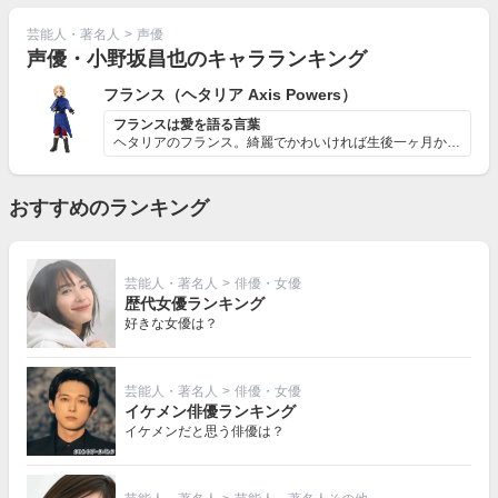
芸能人・著名人
>
声優
声優・小野坂昌也のキャラランキング
フランス（ヘタリア Axis Powers）
フランスは愛を語る言葉
ヘタリアのフランス。綺麗でかわいければ生後一ヶ月から9...
おすすめのランキング
芸能人・著名人
>
俳優・女優
歴代女優ランキング
好きな女優は？
芸能人・著名人
>
俳優・女優
イケメン俳優ランキング
イケメンだと思う俳優は？