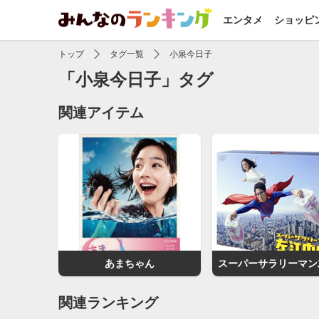
エンタメ
ショッピ
トップ
タグ一覧
小泉今日子
「小泉今日子」タグ
関連アイテム
あまちゃん
関連ランキング