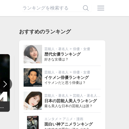
おすすめのランキング
芸能人・著名人
>
俳優・女優
歴代女優ランキング
好きな女優は？
芸能人・著名人
>
俳優・女優
イケメン俳優ランキング
イケメンだと思う俳優は？
芸能人・著名人
>
芸能人・著名人その他
日本の芸能人美人ランキング
最も美人な日本の芸能人は誰？
Thriller / マイケル・ジャクソン（Michael Jackson）
Dirty Diana / マイケル・ジャクソン（Michael Jackson）
The Way You Make Me Feel / マイケル・ジャ
エンタメ
>
アニメ・漫画
面白い神アニメランキング