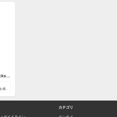
Billie Jean / マイケル・ジャクソン（Michael Jackson）
...
カテゴリ
ィガイドライン
エンタメ