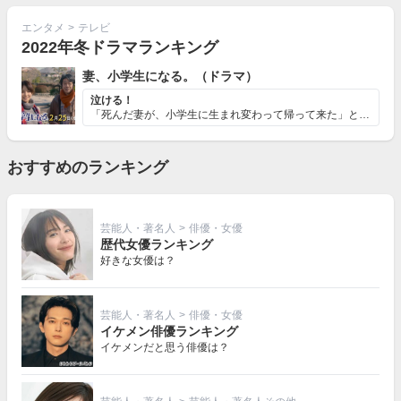
エンタメ
>
テレビ
2022年冬ドラマランキング
妻、小学生になる。（ドラマ）
泣ける！
「死んだ妻が、小学生に生まれ変わって帰って来た」という...
おすすめのランキング
芸能人・著名人
>
俳優・女優
歴代女優ランキング
好きな女優は？
芸能人・著名人
>
俳優・女優
イケメン俳優ランキング
イケメンだと思う俳優は？