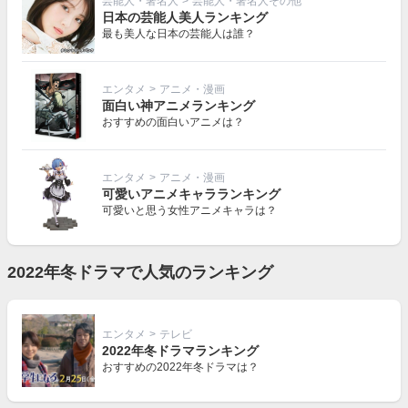
芸能人・著名人
>
芸能人・著名人その他
日本の芸能人美人ランキング
最も美人な日本の芸能人は誰？
エンタメ
>
アニメ・漫画
面白い神アニメランキング
おすすめの面白いアニメは？
エンタメ
>
アニメ・漫画
可愛いアニメキャラランキング
可愛いと思う女性アニメキャラは？
2022年冬ドラマで人気のランキング
エンタメ
>
テレビ
2022年冬ドラマランキング
おすすめの2022年冬ドラマは？