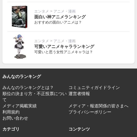
エンタメ
>
アニメ・漫画
面白い神アニメランキング
おすすめの面白いアニメは？
エンタメ
>
アニメ・漫画
可愛いアニメキャラランキング
可愛いと思う女性アニメキャラは？
みんなのランキング
みんなのランキングとは？
コミュニティガイドライン
順位の決まり方・不正投票につい
運営者情報
て
メディア掲載実績
メディア・報道関係の皆さまへ
利用規約
プライバシーポリシー
お問い合わせ
カテゴリ
コンテンツ