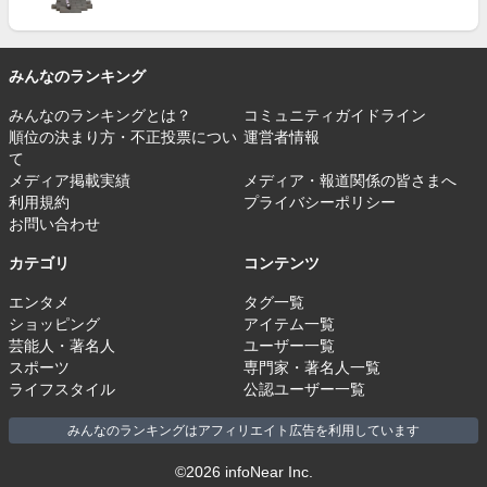
みんなのランキング
みんなのランキングとは？
コミュニティガイドライン
順位の決まり方・不正投票につい
運営者情報
て
メディア掲載実績
メディア・報道関係の皆さまへ
利用規約
プライバシーポリシー
お問い合わせ
カテゴリ
コンテンツ
エンタメ
タグ一覧
ショッピング
アイテム一覧
芸能人・著名人
ユーザー一覧
スポーツ
専門家・著名人一覧
ライフスタイル
公認ユーザー一覧
みんなのランキングはアフィリエイト広告を利用しています
©2026 infoNear Inc.