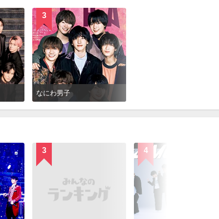
3
なにわ男子
3
4