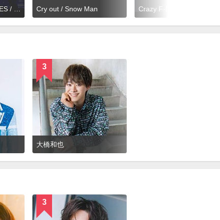
終わらない MEMORIES / Snow Man
Cry out / Snow Man
Crazy F-
3
大橋和也
3