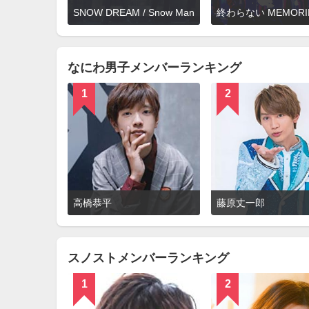
詳
SNOW DREAM / Snow Man
細
を
見
る
なにわ男子メンバーランキング
1
2
詳
高橋恭平
藤原丈一郎
細
を
見
る
スノストメンバーランキング
1
2