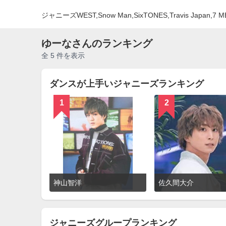
ジャニーズWEST,Snow Man,SixTONES,Travis 
ゆーなさんのランキング
全 5 件を表示
ダンスが上手いジャニーズランキング
1
2
詳
神山智洋
佐久間大介
細
を
見
る
ジャニーズグループランキング