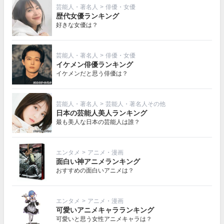
芸能人・著名人
>
俳優・女優
歴代女優ランキング
好きな女優は？
芸能人・著名人
>
俳優・女優
イケメン俳優ランキング
イケメンだと思う俳優は？
芸能人・著名人
>
芸能人・著名人その他
日本の芸能人美人ランキング
最も美人な日本の芸能人は誰？
エンタメ
>
アニメ・漫画
面白い神アニメランキング
おすすめの面白いアニメは？
エンタメ
>
アニメ・漫画
可愛いアニメキャラランキング
可愛いと思う女性アニメキャラは？