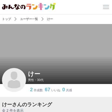
トップ
ユーザー一覧
けー
けー
男性・30代
2
67
0
作成数
いいね
共感
けーさんのランキング
全 2 件を表示