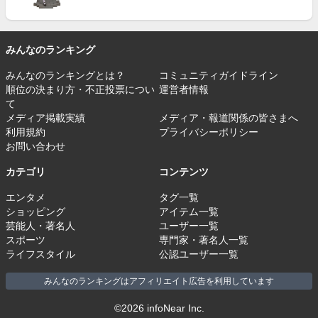
みんなのランキング
みんなのランキングとは？
コミュニティガイドライン
順位の決まり方・不正投票につい
運営者情報
て
メディア掲載実績
メディア・報道関係の皆さまへ
利用規約
プライバシーポリシー
お問い合わせ
カテゴリ
コンテンツ
エンタメ
タグ一覧
ショッピング
アイテム一覧
芸能人・著名人
ユーザー一覧
スポーツ
専門家・著名人一覧
ライフスタイル
公認ユーザー一覧
みんなのランキングはアフィリエイト広告を利用しています
©2026 infoNear Inc.