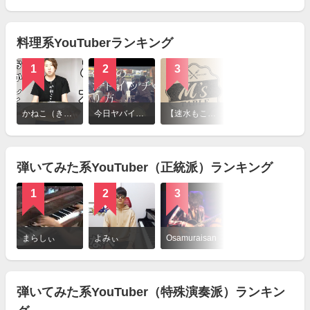
を
見
る
料理系YouTuberランキング
1
2
3
4
詳
細
かねこ（きまぐれクック）
今日ヤバイ奴に会った
【速水もこみち 公式チャンネル】M’s TABLE by Mocomichi Hayami
JunsKitchen
を
見
る
弾いてみた系YouTuber（正統派）ランキング
1
2
3
4
詳
細
まらしぃ
よみぃ
Osamuraisan
けいちゃん
を
見
る
弾いてみた系YouTuber（特殊演奏派）ランキン