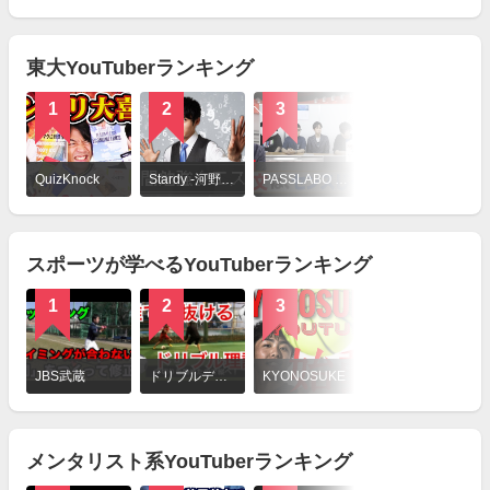
を
見
る
東大YouTuberランキング
1
2
3
4
詳
細
QuizKnock
Stardy -河野玄斗の神授業
PASSLABO in 東大医学部発「朝10分」の受験勉強cafe
松丸亮吾
を
見
る
スポーツが学べるYouTuberランキング
1
2
3
4
詳
細
JBS武蔵
ドリブルデザイナー岡部将和 Dribble Designer OKABE
KYONOSUKE
スターテニスアカデミー / スタテニ
を
見
る
メンタリスト系YouTuberランキング