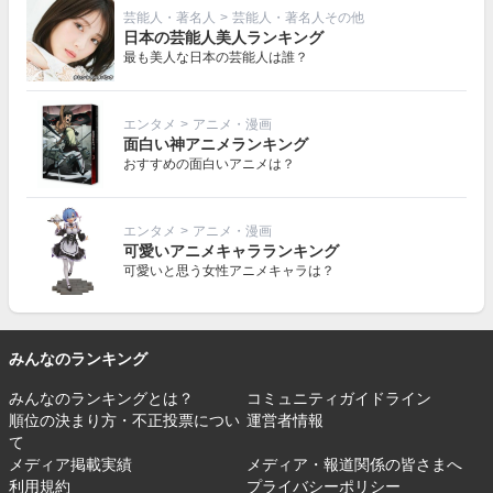
芸能人・著名人
>
芸能人・著名人その他
日本の芸能人美人ランキング
最も美人な日本の芸能人は誰？
エンタメ
>
アニメ・漫画
面白い神アニメランキング
おすすめの面白いアニメは？
エンタメ
>
アニメ・漫画
可愛いアニメキャラランキング
可愛いと思う女性アニメキャラは？
みんなのランキング
みんなのランキングとは？
コミュニティガイドライン
順位の決まり方・不正投票につい
運営者情報
て
メディア掲載実績
メディア・報道関係の皆さまへ
利用規約
プライバシーポリシー