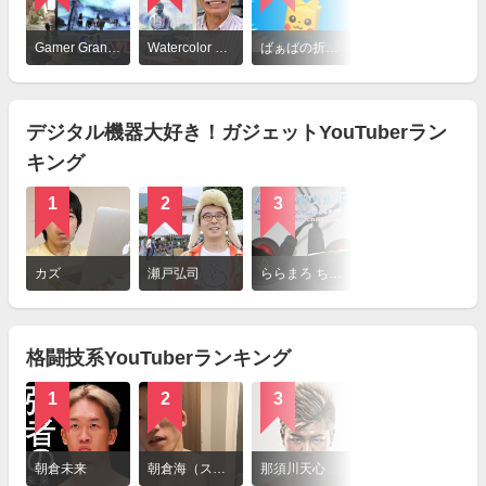
詳
細
Gamer Grandma
Watercolor by Shibasaki
ばぁばの折り紙チャンネル
winpy-jijii
を
見
る
デジタル機器大好き！ガジェットYouTuberラン
キング
1
2
3
4
詳
細
カズ
瀬戸弘司
ららまろ ちゃんねる
トーマスガジェマガ
を
見
る
格闘技系YouTuberランキング
1
2
3
4
詳
細
朝倉未来
朝倉海（スポーツ選手）
那須川天心
渡嘉敷勝男&竹原慎二&畑山隆則 公式チャンネル