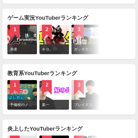
見
る
ゲーム実況YouTuberランキング
1
2
3
4
詳
細
弟者
キヨ。
ガッチマン
ポッキー（YouTuber）
を
見
る
教育系YouTuberランキング
1
2
3
4
詳
細
予備校のノリで学ぶ「大学の数学・物理」
葉一
ブレイクスルー佐々木
マナビズムチャンネル 大学受験勉強法&参考書ルートや使用法
を
見
る
炎上したYouTuberランキング