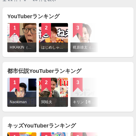
YouTuberランキング
1
2
3
4
詳
細
HIKAKIN（ヒカキン）
はじめしゃちょー
梶原雄太（カジサック）
ヒカル（Youtuber）
を
見
る
都市伝説YouTuberランキング
1
2
3
4
詳
細
Naokiman
関暁夫
キリン【考察系youtuber】
ウマヅラビデオ
を
見
る
キッズYouTuberランキング