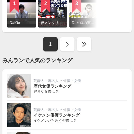
1
2
3
4
詳
細
DaiGo
仮メンタリストえる
Dr.ヒロの実験室
ライフハックアニメーション- 心と体の健康チャンネル -
を
見
る
1
みんランで人気のランキング
芸能人・著名人
>
俳優・女優
歴代女優ランキング
好きな女優は？
芸能人・著名人
>
俳優・女優
イケメン俳優ランキング
イケメンだと思う俳優は？