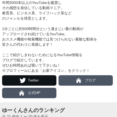
年間3000本以上のYouTubeを鑑賞し
その感想を発信している動画マニア。
教育系、ビジネス系、ライフハック系など
のジャンルを得意とします。
1分ごとに約500時間分という凄まじい量の動画が
アップロードされ続けているYouTube。
おススメ機能や検索機能では見つけられない素敵な動画を
皆さんの代わりに発掘します！
ここで紹介しきれないためになるYouTube情報を
ブログで紹介しています。
ぜひお時間あれば覗いて下さいね！
※プロフィールにある「お家アイコン」をクリック！
Twitter
ブログ
公式HP
ゆーくんさんのランキング
全 21 件中 1 〜 20 件を表示