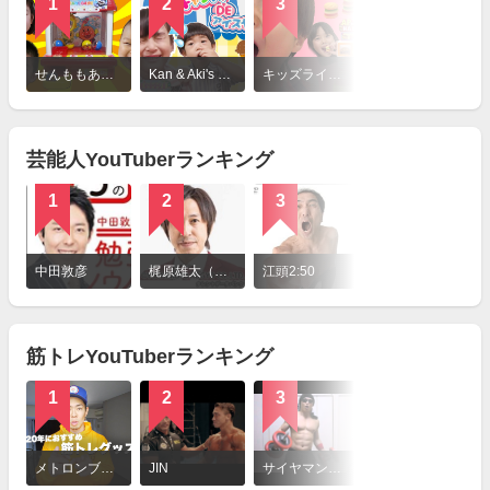
1
2
3
4
詳
細
せんももあいしーCh Sen, Momo, Ai & Shii
Kan & Aki's CHANNELかんあきチャンネル
キッズライン♡Kids Line
HIMAWARIちゃんねる
を
見
る
芸能人YouTuberランキング
1
2
3
4
詳
細
中田敦彦
梶原雄太（カジサック）
江頭2:50
ローラ
を
見
る
筋トレYouTuberランキング
1
2
3
4
詳
細
メトロンブログ
JIN
サイヤマングレート
Kanekin Fitness
を