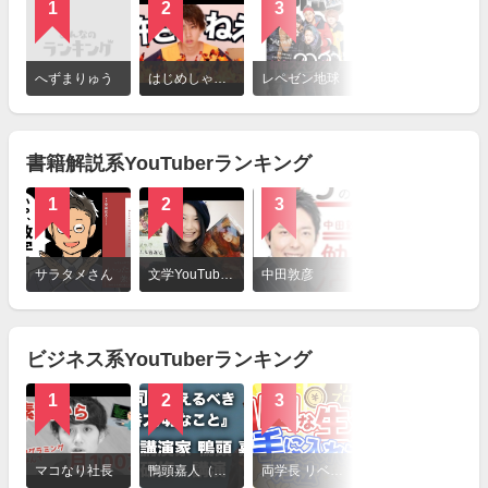
1
2
3
4
詳
細
へずまりゅう
はじめしゃちょー
レペゼン地球
ワタナベマホト
を
見
る
書籍解説系YouTuberランキング
1
2
3
4
詳
細
サラタメさん
文学YouTuberベル
中田敦彦
マコなり社長
を
見
る
ビジネス系YouTuberランキング
1
2
3
4
詳
細
マコなり社長
鴨頭嘉人（かもがしら よしひと）
両学長 リベラルアーツ大学
マナブ