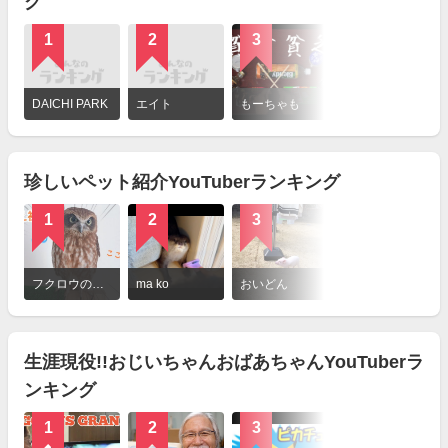
グ
1
2
3
4
詳
細
DAICHI PARK
エイト
もーちゃも
あたりめ
を
見
る
珍しいペット紹介YouTuberランキング
1
2
3
4
詳
細
フクロウの日常生活チャンネル
ma ko
おいどん
ワニ男
を
見
る
生涯現役!!おじいちゃんおばあちゃんYouTuberラ
ンキング
1
2
3
4