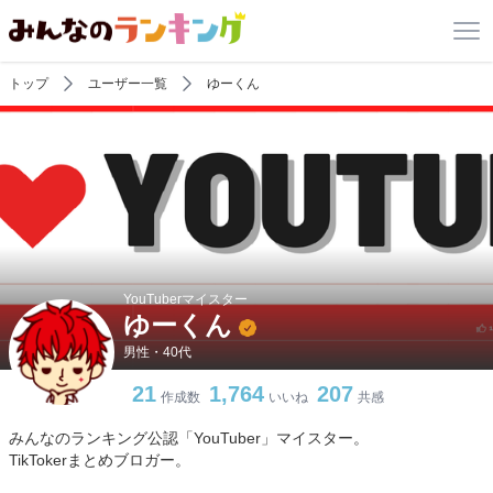
トップ
ユーザー一覧
ゆーくん
YouTuberマイスター
ゆーくん
男性・40代
21
1,764
207
作成数
いいね
共感
みんなのランキング公認「YouTuber」マイスター。
TikTokerまとめブロガー。