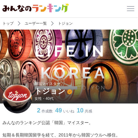
トップ
ユーザー一覧
トジョン
韓国マイスター
トジョン
女性・40代
2
49
10
作成数
いいね
共感
みんなのランキング公認「韓国」マイスター。
短期＆長期韓国留学を経て、2011年から韓国ソウルへ移住。