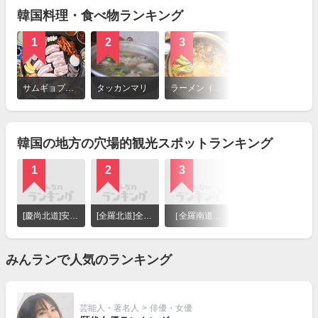
韓国料理・食べ物ランキング
1
2
3
4
詳
細
サムギョプサル
タッカンマリ
ラーメン（ラミョン）
ポッサム
を
見
る
韓国の地方の穴場的観光スポットランキング
1
2
3
4
詳
細
[慶尚北道]安東河回村
[全羅北道]全州韓屋村
［全羅南道］宝城の緑茶畑
[慶尚南道]山清の東医宝鑑村
を
見
る
みんランで人気のランキング
芸能人・著名人
>
俳優・女優