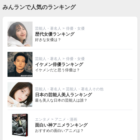
みんランで人気のランキング
芸能人・著名人
>
俳優・女優
歴代女優ランキング
好きな女優は？
芸能人・著名人
>
俳優・女優
イケメン俳優ランキング
イケメンだと思う俳優は？
芸能人・著名人
>
芸能人・著名人その他
日本の芸能人美人ランキング
最も美人な日本の芸能人は誰？
エンタメ
>
アニメ・漫画
面白い神アニメランキング
おすすめの面白いアニメは？