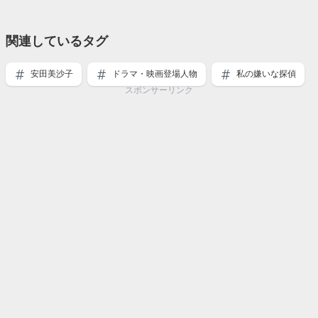
関連しているタグ
安田美沙子
ドラマ・映画登場人物
私の嫌いな探偵
スポンサーリンク