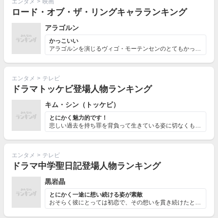
エンタメ
>
映画
ロード・オブ・ザ・リングキャラランキング
アラゴルン
かっこいい
アラゴルンを演じるヴィゴ・モーテンセンのとてもかっこい...
エンタメ
>
テレビ
ドラマトッケビ登場人物ランキング
キム・シン（トッケビ）
とにかく魅力的です！
悲しい過去を持ち罪を背負って生きている姿に切なくもなり...
エンタメ
>
テレビ
ドラマ中学聖日記登場人物ランキング
黒岩晶
とにかく一途に想い続ける姿が素敵
おそらく彼にとっては初恋で、その想いを貫き続けたところ...