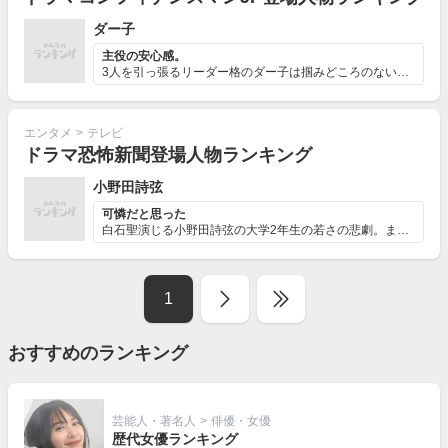
ダー子
主役の安心感。
3人を引っ張るリーダー格のダー子は掴みどころのない性格...
エンタメ
>
テレビ
ドラマ恐怖新聞登場人物ランキング
小野田詩弦
可憐だと思った
白石聖演じる小野田詩弦の大学2年生の若さの悲劇。まさか...
1
おすすめのランキング
芸能人・著名人
>
俳優・女優
歴代女優ランキング