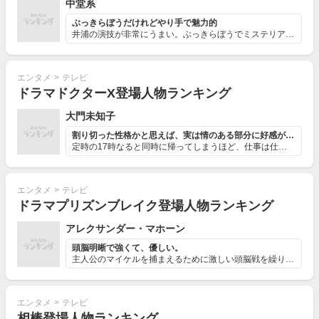
中堂系
ぶっきらぼうだけれどやり手で魅力的
井浦の演技が非常にうまい。ぶっきらぼうでミステリアスな...
エンタメ
>
テレビ
ドラマドクターX登場人物ランキング
大門未知子
割り切った性格かと思えば、実は情のある部分に好感がもてる
定時の17時なると同時に帰ってしまうほど、仕事は仕事と...
エンタメ
>
テレビ
ドラマプリズンブレイク登場人物ランキング
アレクサンダー・マホーン
頭脳明晰で強くて、優しい。
主人公のマイケルを捕まえるために激しい頭脳戦を繰り広げ...
エンタメ
>
テレビ
相棒登場人物ランキング