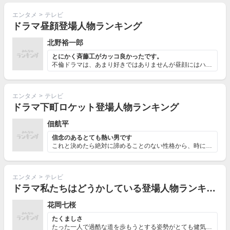
エンタメ
>
テレビ
ドラマ昼顔登場人物ランキング
北野裕一郎
とにかく斉藤工がカッコ良かったです。
不倫ドラマは、あまり好きではありませんが昼顔にはハマリ...
エンタメ
>
テレビ
ドラマ下町ロケット登場人物ランキング
佃航平
信念のあるとても熱い男です
これと決めたら絶対に諦めることのない性格から、時には社...
エンタメ
>
テレビ
ドラマ私たちはどうかしている登場人物ランキング
花岡七桜
たくましさ
たった一人で過酷な道を歩もうとする姿勢がとても健気で強...