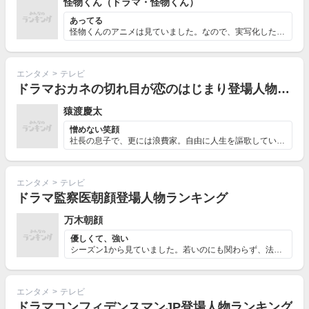
怪物くん（ドラマ・怪物くん）
あってる
怪物くんのアニメは見ていました。なので、実写化したとき...
エンタメ
>
テレビ
ドラマおカネの切れ目が恋のはじまり登場人物ランキング
猿渡慶太
憎めない笑顔
社長の息子で、更には浪費家。自由に人生を謳歌しているワ...
エンタメ
>
テレビ
ドラマ監察医朝顔登場人物ランキング
万木朝顔
優しくて、強い
シーズン1から見ていました。若いのにも関わらず、法医に...
エンタメ
>
テレビ
ドラマコンフィデンスマンJP登場人物ランキング