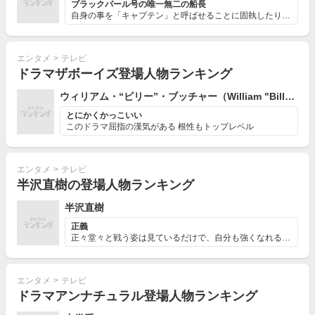
ブラックパール号の唯一無二の船長
自身の事を「キャプテン」と呼ばせることに固執したり、名...
エンタメ
>
テレビ
ドラマザボーイズ登場人物ランキング
ウィリアム・“ビリー”・ブッチャー（William "Billy" Butcher）
とにかくかっこいい
このドラマ屈指の漢気がある 根性もトップレベル
エンタメ
>
テレビ
半沢直樹の登場人物ランキング
半沢直樹
正義
正々堂々と戦う姿は見ているだけで、自分も強くなれるよう...
エンタメ
>
テレビ
ドラマアンナチュラル登場人物ランキング