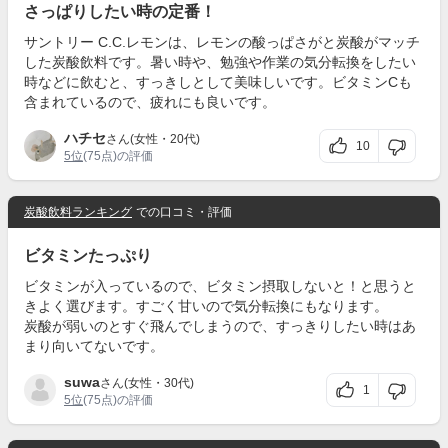
さっぱりしたい時の定番！
サントリー C.C.レモンは、レモンの酸っぱさがと炭酸がマッチ
した炭酸飲料です。暑い時や、勉強や作業の気分転換をしたい
時などに飲むと、すっきしとして美味しいです。ビタミンCも
含まれているので、疲れにも良いです。
ハチセ
さん(女性・20代)
10
5位
(75点)の評価
炭酸飲料ランキング
での口コミ・評価
ビタミンたっぷり
ビタミンが入っているので、ビタミン摂取しないと！と思うと
きよく選びます。すごく甘いので気分転換にもなります。
炭酸が弱いのとすぐ飛んでしまうので、すっきりしたい時はあ
まり向いてないです。
suwa
さん(女性・30代)
1
5位
(75点)の評価