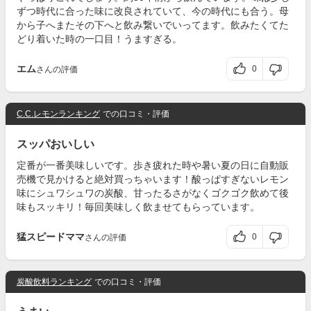
ずつ時代に合った味に改良されていて、今の時代にも合う。母
から子へまたその下へと飲み繋いでいってます。飲みたくてた
どり着いた時の一口目！うますぎる。
エム
0
さんの評価
C.C.レモンランキング
での口コミ・評価
スッパおいしい
定番が一番美味しいです。歩き疲れた時や暑い夏の日に自動販
売機で見かけると絶対買っちゃいます！酸っぱすぎないレモン
味にシュワシュワの炭酸、甘ったるさがなくゴクゴク飲めて後
味もスッキリ！毎回美味しく飲ませてもらっています。
猛スピードママ
0
さんの評価
炭酸飲料ランキング
での口コミ・評価