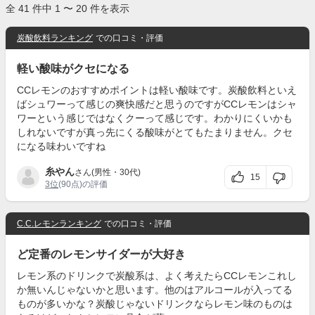
全 41 件中 1 〜 20 件を表示
炭酸飲料ランキング
での口コミ・評価
軽い酸味がクセになる
CCレモンのおすすめポイントは軽い酸味です。炭酸飲料といえ
ばシュワーって感じの爽快感だと思うのですがCCレモンはシャ
ワーという感じではなくクーって感じです。わかりにくいかも
しれないですが真っ先にくる酸味がとてもたまりません。クセ
になる味わいですね
糸やん
さん(男性・30代)
15
3位
(90点)の評価
C.C.レモンランキング
での口コミ・評価
ど定番のレモンサイダーが大好き
レモン系のドリンクで炭酸系は、よく考えたらCCレモンこれし
か無いんじゃないかと思います。他のはアルコールが入ってる
ものが多いかな？炭酸じゃないドリンクならレモン味のものは