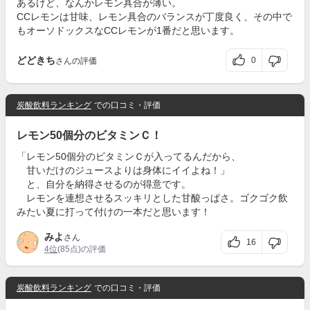
あるけど、なんかレモン具合が薄い。
CCレモンは甘味、レモン具合のバランスが丁度良く、その中で
もオーソドックスなCCレモンが1番だと思います。
どどきち
0
さんの評価
炭酸飲料ランキング
での口コミ・評価
レモン50個分のビタミンＣ！
「レモン50個分のビタミンＣが入ってるんだから、
甘いだけのジュースよりは身体にイイよね！」
と、自分を納得させるのが得意です。
レモンを連想させるスッキリとした甘酸っぱさ。ゴクゴク飲
みたい夏に打って付けの一本だと思います！
みよ
さん
16
4位
(85点)の評価
炭酸飲料ランキング
での口コミ・評価