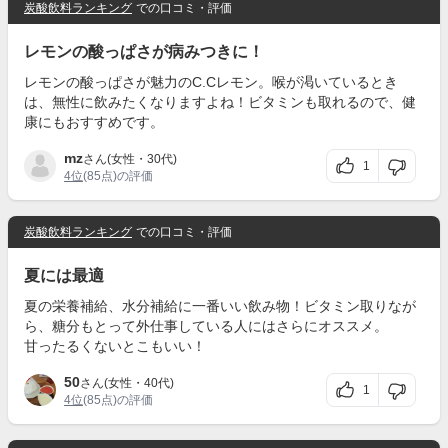
炭酸飲料ランキング
での口コミ・評価
レモンの酸っぱさが病みつきに！
レモンの酸っぱさが魅力のC.Cレモン。喉が渇いているとき
は、無性に飲みたくなりますよね！ビタミンも取れるので、健
康にもおすすめです。
mz
さん(女性・30代)
1
4位
(85点)の評価
炭酸飲料ランキング
での口コミ・評価
夏には最適
夏の栄養補給、水分補給に一番いい飲み物！ビタミン取りなが
ら、糖分もとって外仕事している人にはさらにオススメ。
甘ったるくないとこもいい！
50
さん(女性・40代)
1
4位
(85点)の評価