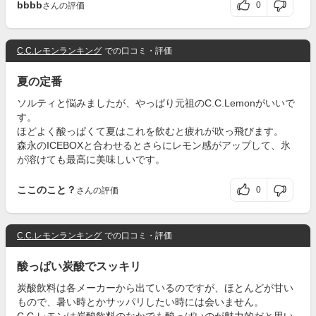
bbbb
0
さんの評価
C.C.レモンランキング
での口コミ・評価
夏の定番
ソルティと悩みましたが、やっぱり元祖のC.C.Lemonがいいで
す。
ほどよく酸っぱくて夏はこれを飲むと疲れが吹っ飛びます。
森永のICEBOXと合わせるとさらにレモン感がアップして、氷
が溶けても最高に美味しいです。
ここのこと？
0
さんの評価
C.C.レモンランキング
での口コミ・評価
酸っぱい炭酸でスッキリ
炭酸飲料は各メーカーから出ているのですが、ほとんどが甘い
もので、暑い時とかサッパリしたい時には会いません。