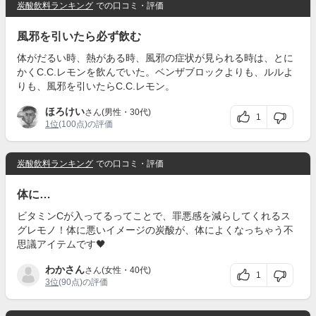
炭酸飲料ランキング
での口コミ・評価
風邪を引いたら必ず飲む
体がだるい時、熱がある時、風邪の症状が見られる時は、とに
かくC.C.レモンを飲んでいた。ベンザブロックよりも、ルルよ
りも、風邪を引いたらC.C.レモン。
ほろけい
さん(男性・30代)
1
1位
(100点)の評価
炭酸飲料ランキング
での口コミ・評価
体に…
ビタミンCが入ってるってことで、罪悪感を減らしてくれるス
グレモノ！体に悪いイメージの炭酸が、体によくなっちゃう不
思議アイテムです🖤
わかさん
さん(女性・40代)
1
3位
(90点)の評価