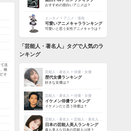
おすすめの面白いアニメは？
エンタメ
>
アニメ・漫画
可愛いアニメキャラランキング
可愛いと思う女性アニメキャラは？
「芸能人・著名人」タグで人気のラ
ンキング
して活
』、映
芸能人・著名人
>
俳優・女優
などそ
歴代女優ランキング
好きな女優は？
芸能人・著名人
>
俳優・女優
イケメン俳優ランキング
イケメンだと思う俳優は？
芸能人・著名人
>
芸能人・著名人その他
日本の芸能人美人ランキング
最も美人な日本の芸能人は誰？