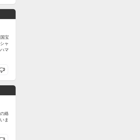
「国宝
シャ
ハマ
の絡
いま