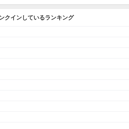
ンクインしているランキング