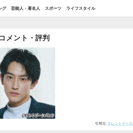
ング
芸能人・著名人
スポーツ
ライフスタイル
コメント・評判
引用元:
タレントデータ