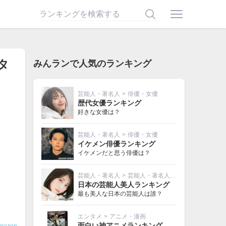
タ
みんランで人気のランキング
芸能人・著名人
>
俳優・女優
歴代女優ランキング
好きな女優は？
芸能人・著名人
>
俳優・女優
イケメン俳優ランキング
イケメンだと思う俳優は？
芸能人・著名人
>
芸能人・著名人その他
日本の芸能人美人ランキング
最も美人な日本の芸能人は誰？
エンタメ
>
アニメ・漫画
面白い神アニメランキング