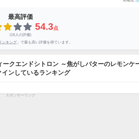
引用元:
A
最高評価
54.3
点
(16人の評価)
ランキング
」で最も高い評価を得ています。
ィークエンドシトロン ～焦がしバターのレモンケ
クインしているランキング
スポンサーリンク