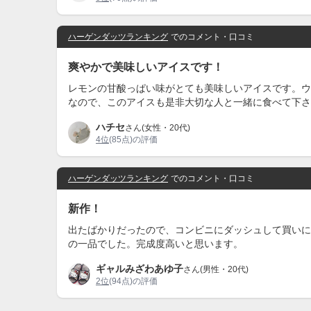
ハーゲンダッツランキング
でのコメント・口コミ
爽やかで美味しいアイスです！
レモンの甘酸っぱい味がとても美味しいアイスです。ウ
なので、このアイスも是非大切な人と一緒に食べて下さ
ハチセ
さん(女性・20代)
4位
(85点)の評価
ハーゲンダッツランキング
でのコメント・口コミ
新作！
出たばかりだったので、コンビニにダッシュして買いに
の一品でした。完成度高いと思います。
ギャルみざわあゆ子
さん(男性・20代)
2位
(94点)の評価