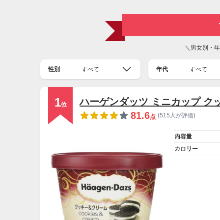
＼男女別・年
性別
すべて
年代
すべて
1
ハーゲンダッツ ミニカップ ク
位
81.6
(515人が評価)
点
内容量
カロリー