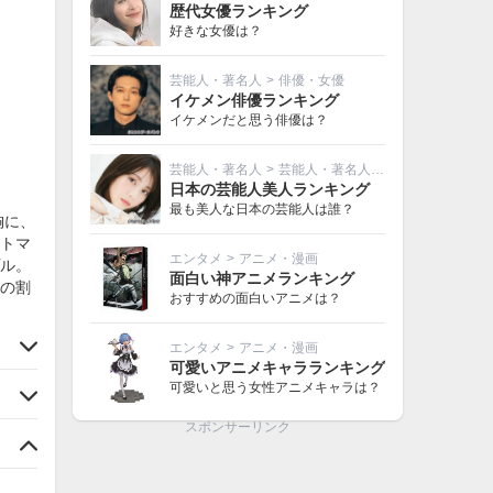
歴代女優ランキング
好きな女優は？
芸能人・著名人
>
俳優・女優
イケメン俳優ランキング
イケメンだと思う俳優は？
芸能人・著名人
>
芸能人・著名人その他
日本の芸能人美人ランキング
最も美人な日本の芸能人は誰？
胸に、
トマ
エンタメ
>
アニメ・漫画
ル。
面白い神アニメランキング
の割
おすすめの面白いアニメは？
。
エンタメ
>
アニメ・漫画
可愛いアニメキャラランキング
可愛いと思う女性アニメキャラは？
スポンサーリンク