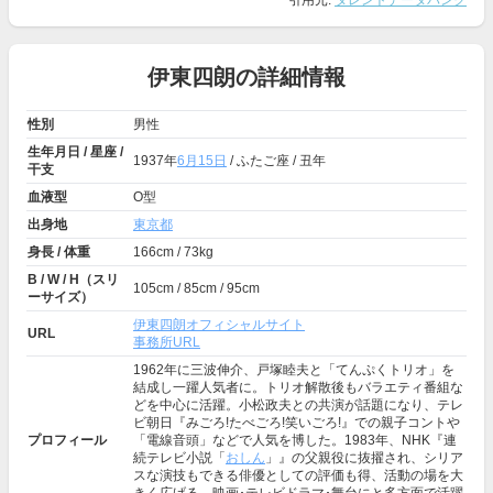
引用元:
タレントデータバンク
伊東四朗の詳細情報
性別
男性
生年月日 / 星座 /
1937年
6月15日
/ ふたご座 / 丑年
干支
血液型
O型
出身地
東京都
身長 / 体重
166cm / 73kg
B / W / H（スリ
105cm / 85cm / 95cm
ーサイズ）
伊東四朗オフィシャルサイト
URL
事務所URL
1962年に三波伸介、戸塚睦夫と「てんぷくトリオ」を
結成し一躍人気者に。トリオ解散後もバラエティ番組な
どを中心に活躍。小松政夫との共演が話題になり、テレ
ビ朝日『みごろ!たべごろ!笑いごろ!』での親子コントや
プロフィール
「電線音頭」などで人気を博した。1983年、NHK『連
続テレビ小説「
おしん
」』の父親役に抜擢され、シリア
スな演技もできる俳優としての評価も得、活動の場を大