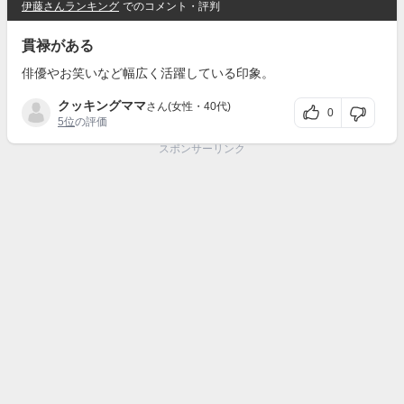
伊藤さんランキング
でのコメント・評判
貫禄がある
俳優やお笑いなど幅広く活躍している印象。
クッキングママ
さん(女性・40代)
0
5位
の評価
スポンサーリンク