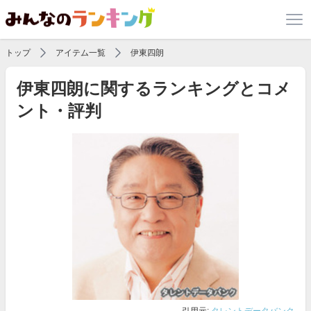
トップ
アイテム一覧
伊東四朗
伊東四朗に関するランキングとコメ
ント・評判