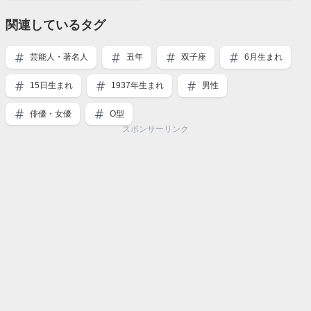
関連しているタグ
芸能人・著名人
丑年
双子座
6月生まれ
15日生まれ
1937年生まれ
男性
俳優・女優
O型
スポンサーリンク