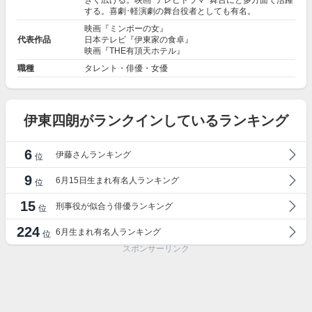
きく広げる。映画･テレビドラマ･舞台にと多方面で活躍
する。喜劇･軽演劇の舞台役者としても有名。
映画『ミンボーの女』
代表作品
日本テレビ『伊東家の食卓』
映画『THE有頂天ホテル』
職種
タレント・俳優・女優
伊東四朗がランクインしているランキング
6
伊藤さんランキング
位
9
6月15日生まれ有名人ランキング
位
15
刑事役が似合う俳優ランキング
位
224
6月生まれ有名人ランキング
位
スポンサーリンク