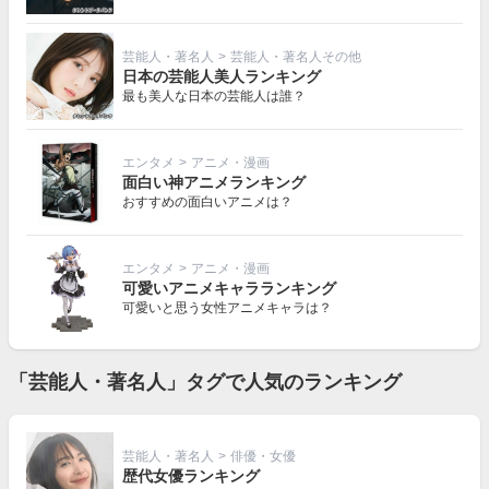
芸能人・著名人
>
芸能人・著名人その他
日本の芸能人美人ランキング
最も美人な日本の芸能人は誰？
エンタメ
>
アニメ・漫画
面白い神アニメランキング
おすすめの面白いアニメは？
エンタメ
>
アニメ・漫画
可愛いアニメキャラランキング
可愛いと思う女性アニメキャラは？
「芸能人・著名人」タグで人気のランキング
芸能人・著名人
>
俳優・女優
歴代女優ランキング