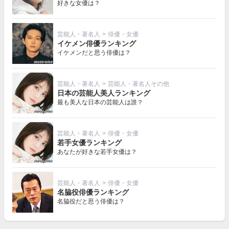
好きな女優は？
芸能人・著名人
>
俳優・女優
イケメン俳優ランキング
イケメンだと思う俳優は？
芸能人・著名人
>
芸能人・著名人その他
日本の芸能人美人ランキング
最も美人な日本の芸能人は誰？
芸能人・著名人
>
俳優・女優
若手女優ランキング
あなたが好きな若手女優は？
芸能人・著名人
>
俳優・女優
名脇役俳優ランキング
名脇役だと思う俳優は？