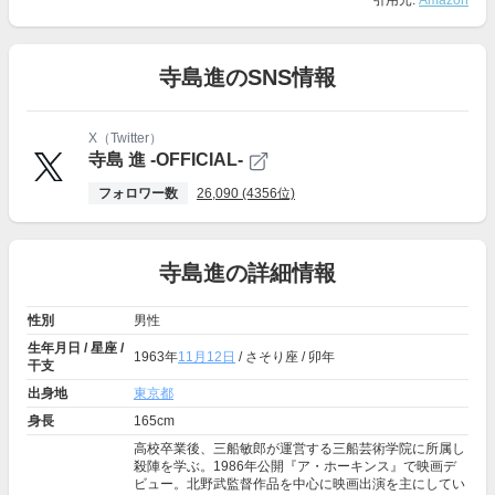
引用元:
Amazon
寺島進のSNS情報
X（Twitter）
寺島 進 -OFFICIAL-
フォロワー数
26,090 (4356位)
寺島進の詳細情報
性別
男性
生年月日 / 星座 /
1963年
11月12日
/ さそり座 / 卯年
干支
出身地
東京都
身長
165cm
高校卒業後、三船敏郎が運営する三船芸術学院に所属し
殺陣を学ぶ。1986年公開『ア・ホーキンス』で映画デ
ビュー。北野武監督作品を中心に映画出演を主にしてい