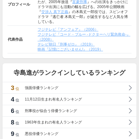
たが、2005年放送『
富豪刑事
』への出演をきっかけに
プロフィール
ドラマ出演にも活動の幅を広げる。2005年公開映画
『
交渉人 真下正義
』の木島丈一郎役では、スピンオフ
ドラマ『逃亡者 木島丈一郎』が誕生するなど人気を博
している。
フジテレビ『アンフェア』（2006）
フジテレビ『コード・ブルー -ドクターヘリ緊急救命-』
代表作品
（2008）
テレビ朝日『刑事ゼロ』（2019）
映画『記憶にございません!』（2019）
寺島進がランクインしているランキング
3
強面俳優ランキング
位
4
11月12日生まれ有名人ランキング
位
6
刑事役が似合う俳優ランキング
位
8
1963年生まれの有名人ランキング
位
9
悪役俳優ランキング
位