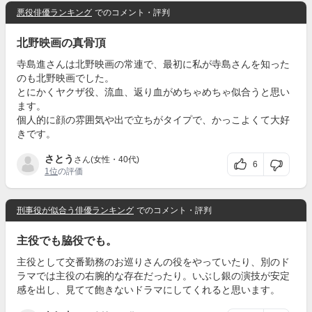
悪役俳優ランキング
でのコメント・評判
北野映画の真骨頂
寺島進さんは北野映画の常連で、最初に私が寺島さんを知った
のも北野映画でした。
とにかくヤクザ役、流血、返り血がめちゃめちゃ似合うと思い
ます。
個人的に顔の雰囲気や出で立ちがタイプで、かっこよくて大好
きです。
さとう
さん(女性・40代)
6
1位
の評価
刑事役が似合う俳優ランキング
でのコメント・評判
主役でも脇役でも。
主役として交番勤務のお巡りさんの役をやっていたり、別のド
ラマでは主役の右腕的な存在だったり。いぶし銀の演技が安定
感を出し、見てて飽きないドラマにしてくれると思います。