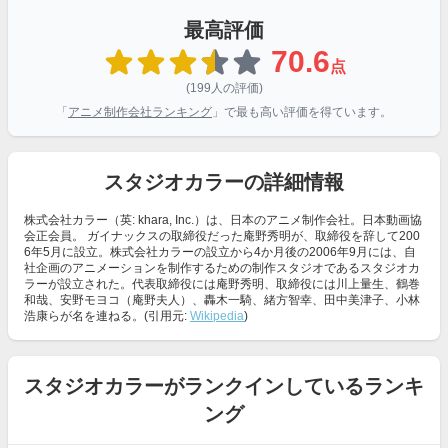
最高評価
70.6
点
(199人の評価)
「
アニメ制作会社ランキング
」で最も高い評価を得ています。
スタジオカラーの詳細情報
株式会社カラー（英: khara, Inc.）は、日本のアニメ制作会社。日本動画協
会正会員。 ガイナックスの取締役だった庵野秀明が、取締役を辞して200
6年5月に設立。株式会社カラーの設立から4か月後の2006年9月には、自
社企画のアニメーションを制作するための制作スタジオであるスタジオカ
ラーが設立された。代表取締役には庵野秀明、取締役には川上量生、鶴巻
和哉、安野モヨコ（庵野夫人）、轟木一騎、緒方智幸、田中美津子、小林
浩康らが名を連ねる。(引用元:
Wikipedia
)
スタジオカラーがランクインしているランキ
ング