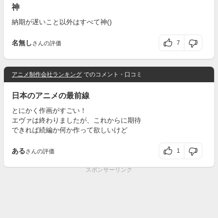
神
納期が遅いこと以外はすべて神()
名無し
7
さんの評価
アニメ制作会社ランキング
でのコメント・口コミ
日本のアニメの最前線
とにかく作画がすごい！
エヴァは終わりましたが、これからに期待
できれば続編か何か作って欲しいけど
ある
1
さんの評価
スポンサーリンク