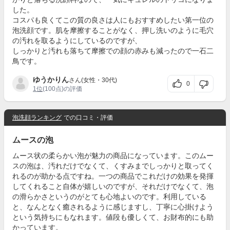
した。
コスパも良くてこの質の良さは人にもおすすめしたい第一位の
泡洗顔です。肌を摩擦することがなく、押し洗いのように毛穴
の汚れを取るようにしているのですが、
しっかりと汚れも落ちて摩擦での顔の赤みも減ったので一石二
鳥です。
ゆうかりん
さん(女性・30代)
0
1位
(100点)の評価
泡洗顔ランキング
での口コミ・評価
ムースの泡
ムース状の柔らかい泡が魅力の商品になっています。このムー
スの泡は、汚れだけでなくて、くすみまでしっかりと取ってく
れるのが助かる点ですね。一つの商品でこれだけの効果を発揮
してくれること自体が嬉しいのですが、それだけでなくて、泡
の滑らかさというのがとても心地よいのです。利用している
と、なんとなく癒されるように感じますし、丁寧に心掛けよう
という気持ちにもなれます。値段も優しくて、お財布的にも助
かっています。