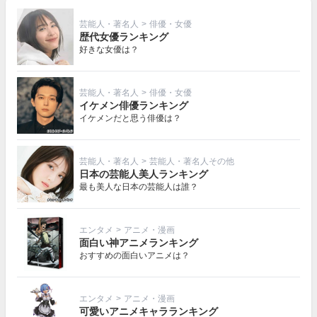
芸能人・著名人
>
俳優・女優
歴代女優ランキング
好きな女優は？
芸能人・著名人
>
俳優・女優
イケメン俳優ランキング
イケメンだと思う俳優は？
芸能人・著名人
>
芸能人・著名人その他
日本の芸能人美人ランキング
最も美人な日本の芸能人は誰？
エンタメ
>
アニメ・漫画
面白い神アニメランキング
おすすめの面白いアニメは？
エンタメ
>
アニメ・漫画
可愛いアニメキャラランキング