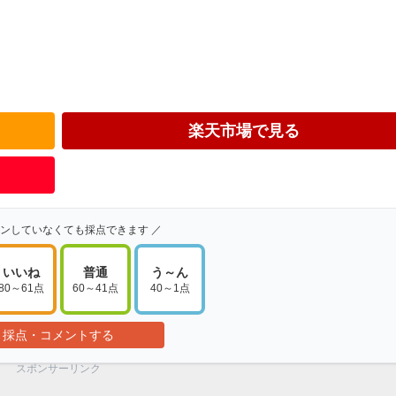
楽天市場で見る
インしていなくても採点できます ／
いいね
普通
う～ん
80～61点
60～41点
40～1点
採点・コメントする
スポンサーリンク