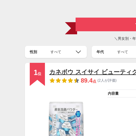
＼男女別・年
性別
すべて
年代
すべて
1
カネボウ スイサイ ビューティ
位
89.4
(2人が評価)
点
内容量