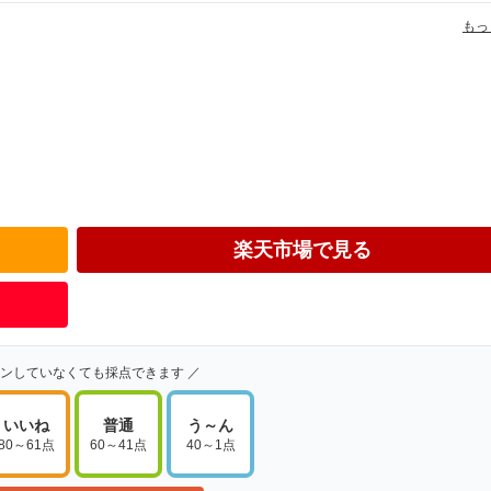
もっ
楽天市場で見る
インしていなくても採点できます ／
いいね
普通
う～ん
80～61点
60～41点
40～1点