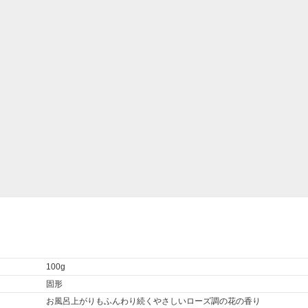
100g
固形
お風呂上がりもふんわり続くやさしいローズ調の花の香り