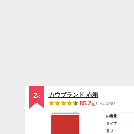
2
カウブランド 赤箱
位
85.2
(2人が評価)
点
内容量
タイプ
香り