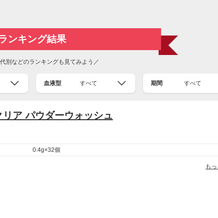
ランキング結果
代別などのランキングも見てみよう／
血液型
すべて
期間
すべて
クリア パウダーウォッシュ
0.4g×32個
もっ