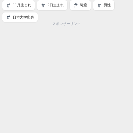
11月生まれ
2日生まれ
蠍座
男性
日本大学出身
スポンサーリンク