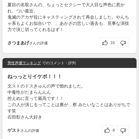
夏目の名取さんの、ちょっとセクシーで大人目な声色に惹か
れ、つい最近、
鬼滅のアカザ役にキャスティングされて再会しました。やんち
ゃ系もよくお似合いで、、あかざの悲しい過去も、見事な演技
力で演じ切ってくれるはず！
さつまあげ
10
さんの評価
男性声優ランキング
でのコメント・評判
ねっっとりイケボ！！！
文ストのドスきゅんの声で惚れました。
中毒性がたまらんんん
控えめに言って最高です！！
この人が演じるってことは裏が…察 みたいなことはありがちで
す笑
石田彰さん大好き
ゲスト
8
さんの評価