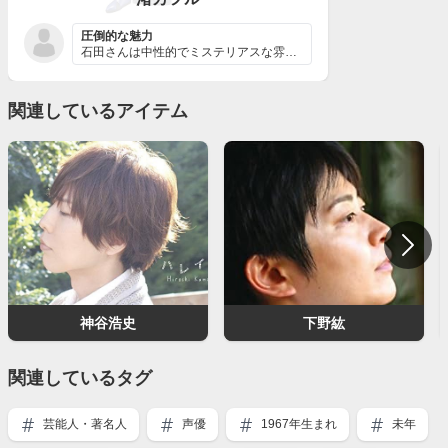
圧倒的な魅力
石田さんは中性的でミステリアスな雰囲気なキャラクターの...
関連しているアイテム
神谷浩史
下野紘
関連しているタグ
芸能人・著名人
声優
1967年生まれ
未年