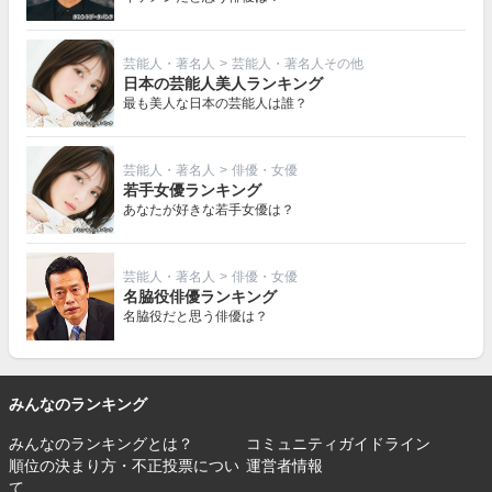
芸能人・著名人
>
芸能人・著名人その他
日本の芸能人美人ランキング
最も美人な日本の芸能人は誰？
芸能人・著名人
>
俳優・女優
若手女優ランキング
あなたが好きな若手女優は？
芸能人・著名人
>
俳優・女優
名脇役俳優ランキング
名脇役だと思う俳優は？
みんなのランキング
みんなのランキングとは？
コミュニティガイドライン
順位の決まり方・不正投票につい
運営者情報
て