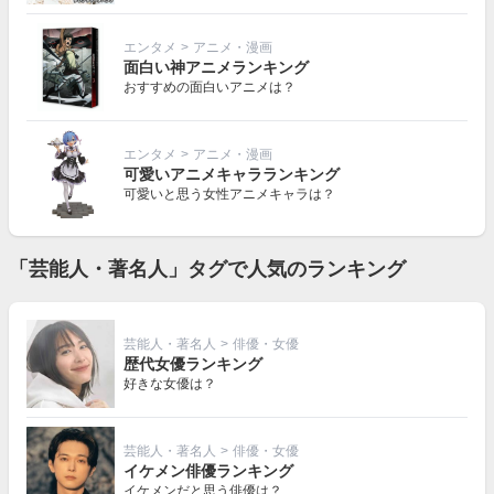
エンタメ
>
アニメ・漫画
面白い神アニメランキング
おすすめの面白いアニメは？
エンタメ
>
アニメ・漫画
可愛いアニメキャラランキング
可愛いと思う女性アニメキャラは？
「芸能人・著名人」タグで人気のランキング
芸能人・著名人
>
俳優・女優
歴代女優ランキング
好きな女優は？
芸能人・著名人
>
俳優・女優
イケメン俳優ランキング
イケメンだと思う俳優は？