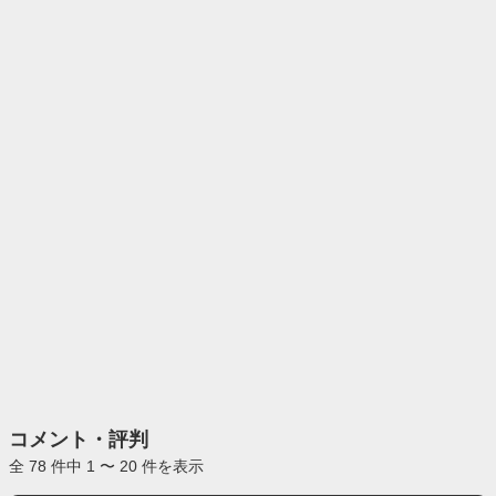
コメント・評判
全 78 件中 1 〜 20 件を表示