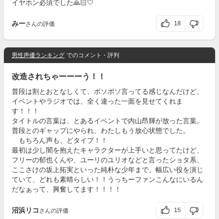
イヤホン必須でした🙏🏻🤍
みー
18
さんの評価
男性声優ランキング
でのコメント・評判
改造されちゃーーーう！！
普段は割とおとなしくて、ボソボソ言ってる感じなんだけど、
イベントやラジオでは、全く違った一面を見せてくれま
す！！！
タイトルの言葉は、とあるイベントで内山昂輝が放った言葉。
普段とのギャップにやられ、わたしもう放心状態でした。
もちろん声も、どタイプ！！
最初は少し闇を抱えたキャラクターが上手いと思ってたけど、
フリーの郁也くんや、ユーリのユリオなどと言ったショタ系、
ここさけの坂上拓実といった純朴な少年まで、幅広い役を演じ
ていて、どれも素晴らしい！！うっちーファンこんなにいるん
だなぁって、興奮してます！！！！
沼浜リコ
15
さんの評価