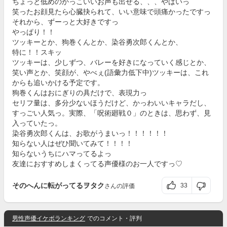
ちょっと低めのかっこいいお声も出せる、、、やばいっ
笑ったお顔見たら心臓抉られて、いい意味で頭痛かったですっ
それから、ずーっと大好きですっ
やっぱり！！
ツッキーとか、狗巻くんとか、染谷勇次郎くんとか、
特に！！スキッ
ツッキーは、少しずつ、バレーを好きになっていく感じとか、
笑い声とか、笑顔が、やべぇ(語彙力低下中)ツッキーは、これ
からも追いかける予定です。
狗巻くんはおにぎりの具だけで、表現力っ
セリフ量は、多分少ないほうだけど、かっわいいキャラだし、
すっごい人気っ。実際、「呪術廻戦０」のときは、思わず、見
入っていたっ。
染谷勇次郎くんは、お歌がうまいっ！！！！！！
知らない人はぜひ聞いてみて！！！！
知らないうちにハマってるよっ
友達におすすめしまくってる声優様のお一人ですっ♡
そのへんに転がってるヲタク
33
さんの評価
男性声優イケボランキング
でのコメント・評判