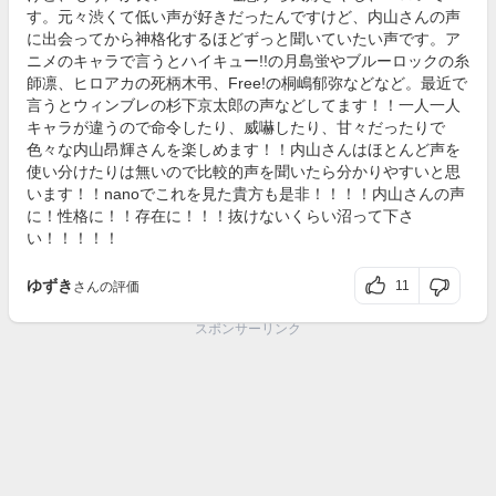
す。元々渋くて低い声が好きだったんですけど、内山さんの声
に出会ってから神格化するほどずっと聞いていたい声です。ア
ニメのキャラで言うとハイキュー!!の月島蛍やブルーロックの糸
師凛、ヒロアカの死柄木弔、Free!の桐嶋郁弥などなど。最近で
言うとウィンブレの杉下京太郎の声などしてます！！一人一人
キャラが違うので命令したり、威嚇したり、甘々だったりで
色々な内山昂輝さんを楽しめます！！内山さんはほとんど声を
使い分けたりは無いので比較的声を聞いたら分かりやすいと思
います！！nanoでこれを見た貴方も是非！！！！内山さんの声
に！性格に！！存在に！！！抜けないくらい沼って下さ
い！！！！！
ゆずき
11
さんの評価
スポンサーリンク