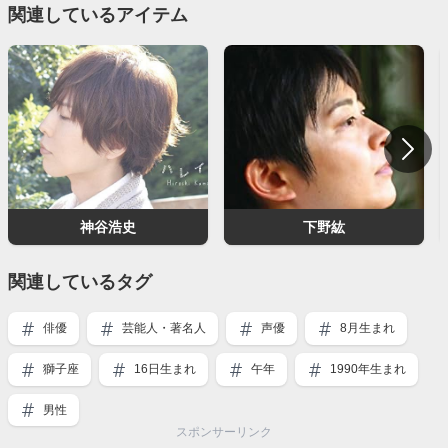
関連しているアイテム
神谷浩史
下野紘
関連しているタグ
俳優
芸能人・著名人
声優
8月生まれ
獅子座
16日生まれ
午年
1990年生まれ
男性
スポンサーリンク