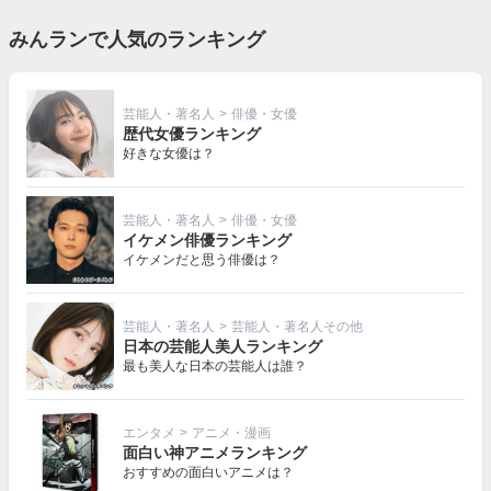
みんランで人気のランキング
芸能人・著名人
>
俳優・女優
歴代女優ランキング
好きな女優は？
芸能人・著名人
>
俳優・女優
イケメン俳優ランキング
イケメンだと思う俳優は？
芸能人・著名人
>
芸能人・著名人その他
日本の芸能人美人ランキング
最も美人な日本の芸能人は誰？
エンタメ
>
アニメ・漫画
面白い神アニメランキング
おすすめの面白いアニメは？