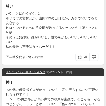
尊い
いや、とにかくイケボ。
ホリミヤの宮村とか、山田999の山田とか、ガチで聞いてると
安心する…
ヒロインたるものの勇次郎が歌ってるシーンとか！ほんっとに
耳福！
そのうえ(現実)、顔がいいし、性格もかわいいいいいいいいい
いい
私の最推し声優はうっちーだ！！！
アニオタたまご
26
さんの評価
顔がかっこいい声優ランキング
でのコメント・評判
神！
あの低い低音ボイスがかっこいいし、高い声もすんごい可愛い
しもう神です！
LIP×LIPの勇次郎とか高い声での歌声が素敵で、そこから下がる
のとかほんっっっっとかっこいい！「他のやつにいくなんて