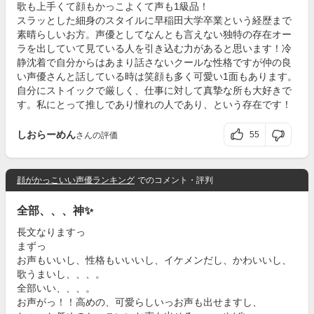
歌も上手くて顔もかっこよくて声も1級品！
スラッとした細身のスタイルに早稲田大学卒業という経歴まで
素晴らしいお方。声優としてなんとも言えない独特の存在オー
ラを出していて見ている人を引き込む力があると思います！冷
静沈着で自分からはあまり話さないクールな性格ですが仲の良
い声優さんと話している時は笑顔も多く可愛い1面もあります。
自分にストイックで厳しく、仕事に対して真摯な所も大好きで
す。私にとって推しであり憧れの人であり、という存在です！
しおらーめん
55
さんの評価
顔がかっこいい声優ランキング
でのコメント・評判
全部、、、神✨
長文なりますっ
まずっ
お声もいいし、性格もいいいし、イケメンだし、かわいいし、
歌うまいし、、、。
全部いい、、、。
お声がっ！！高めの、可愛らしいっお声も出せますし、