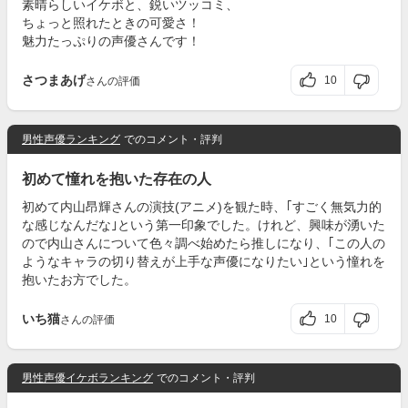
素晴らしいイケボと、鋭いツッコミ、
ちょっと照れたときの可愛さ！
魅力たっぷりの声優さんです！
さつまあげ
10
さんの評価
男性声優ランキング
でのコメント・評判
初めて憧れを抱いた存在の人
初めて内山昂輝さんの演技(アニメ)を観た時、｢すごく無気力的
な感じなんだな｣という第一印象でした。けれど、興味が湧いた
ので内山さんについて色々調べ始めたら推しになり、｢この人の
ようなキャラの切り替えが上手な声優になりたい｣という憧れを
抱いたお方でした。
いち猫
10
さんの評価
男性声優イケボランキング
でのコメント・評判