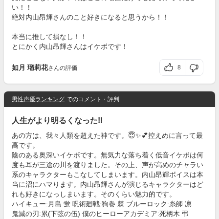
い！！
絶対内山昂輝さんのこと好きになると思うから！！
本当に推して損なし！！
とにかく内山昂輝さんはイケボです！
如月 瑠莉花
8
さんの評価
男性声優ランキング
でのコメント・評判
人生がより明るくなった!!
あの方は、我々人類を超えた神です。😇✨💕控えめに言って最
高です。
陰のある奥深いイケボです。無気力な落ち着く低音イケボは何
度も耳が三途の川を渡りました。その上、声が高めのチャラい
系のキャラクターもこなしてしまいます。内山昂輝ボイスは本
当に沼にハマります。内山昂輝さんが演じるキャラクターはど
れも好きになっしまいます。そのくらい魅力的です。
ハイキュー:月島 蛍 呪術廻戦:狗巻 棘 ブルーロック:糸師 凛
鬼滅の刃:累(下弦の伍) 僕のヒーローアカデミア:死柄木 弔