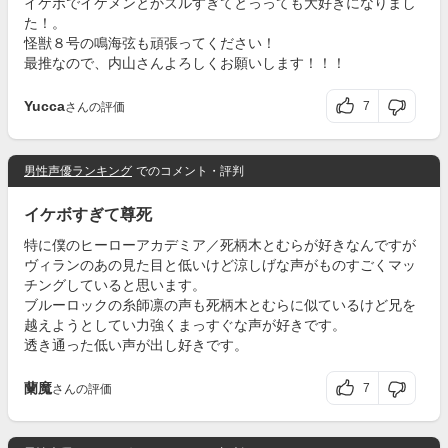
イケボでイケメンとかズルすぎてとっっても大好きになりまし
た！。
怪獣８号の鳴海弦も頑張ってください！
最推なので、内山さんよろしくお願いします！！！
Yucca
7
さんの評価
男性声優ランキング
でのコメント・評判
イケボすぎて尊死
特に僕のヒーローアカデミア／死柄木とむらが好きなんですが
ヴィランのあの見た目と低いけど涼しげな声がものすごくマッ
チングしていると思います。
ブルーロックの糸師凛の声も死柄木とむらに似ているけど兄を
越えようとしてい力強くまっすぐな声が好きです。
透き通った低い声が出し好きです。
蘭魔
7
さんの評価