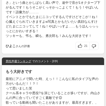
さ」という曲とかしばらく高い声で、途中で音が1オクターブ下
がるんです！もうそこがくっそかっこよくて！もう！やばいん
です！語彙力が………
イベントとかでもたまにニコッてするんですけどそこが！ね！
心臓えぐられていきますよw写真とかもだいたい真顔なんすけ
どたまにニコッてして！ね！やばいっすよ……もうほんっっっ
っとにかわいすぎる！
ツッキーも、弔も、瞬も、勇次郎も！みんな大好きです！
ひよこ
21
さんの評価
男性声優ランキング
でのコメント・評判
もう大好きです
最初にアニメで聞いた時、えっ！！こんなに私のタイプな声の
方がいるんだ！！？！
って思いました笑
クール系キャラや悪役?を演じていることが多いですが、内山さ
んの声に合っていてすごく素敵です😊
歌っている動画も聞いたことがありますが、最高すぎます、、