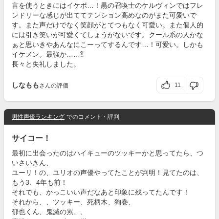
言を使うときにはイケボ…！黒の召喚士のケルヴィンではフレ
ンドリーな感じが出ててテンション高めなのがまた可愛いで
す。また声だけでなく笑顔がとてつもなく可愛い。また個人的
には引き笑いが可愛くてしょうがないです。クール系の人かな
ぁと思いきやあんなにこーってするんです…！可愛い。しかも
イケメン。最強か……⁈
長々と失礼しました。
しなもも
11
さんの評価
男性声優ランキング
でのコメント・評判
サイコー！
最初に出会ったのはハイキューのツッキーかと思ってたら、つ
いさいきん、
ユーリ！の、ユリオの声優やってたことが判明！見てたのは、
もう3、4年も前！
それでも、かっこいい声だなあと印象に残ってたんです！
それから、、ツッキー、死柄木、狗巻、
郁也くん、鬼滅の累、、