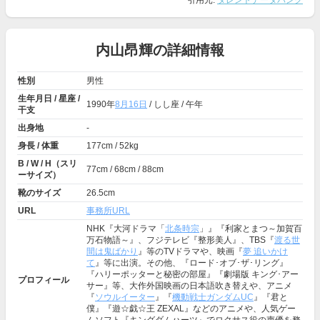
引用元:
タレントデータバンク
内山昂輝の詳細情報
性別
男性
生年月日 / 星座 /
1990年
8月16日
/ しし座 / 午年
干支
出身地
-
身長 / 体重
177cm / 52kg
B / W / H（スリ
77cm / 68cm / 88cm
ーサイズ）
靴のサイズ
26.5cm
URL
事務所URL
NHK『大河ドラマ「
北条時宗
」』『利家とまつ～加賀百
万石物語～』、フジテレビ『整形美人』、TBS『
渡る世
間は鬼ばかり
』等のTVドラマや、映画『
夢 追いかけ
て
』等に出演。その他、『ロード･オブ･ザ･リング』
『ハリーポッターと秘密の部屋』『劇場版 キング･アー
プロフィール
サー』等、大作外国映画の日本語吹き替えや、アニメ
『
ソウルイーター
』『
機動戦士ガンダムUC
』『君と
僕』『遊☆戯☆王 ZEXAL』などのアニメや、人気ゲー