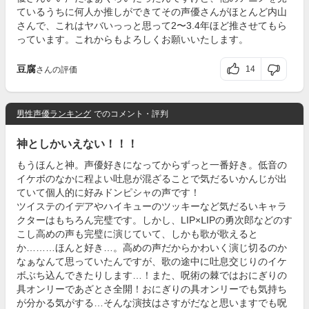
ているうちに何人か推しができてその声優さんがほとんど内山
さんで、これはヤバいっっと思って2〜3.4年ほど推させてもら
っています。これからもよろしくお願いいたします。
豆腐
14
さんの評価
男性声優ランキング
でのコメント・評判
神としかいえない！！！
もうほんと神。声優好きになってからずっと一番好き。低音の
イケボのなかに程よい吐息が混ざることで気だるいかんじが出
ていて個人的に好みドンピシャの声です！
ツイステのイデアやハイキューのツッキーなど気だるいキャラ
クターはもちろん完璧です。しかし、LIP×ⅬIPの勇次郎などのす
こし高めの声も完璧に演じていて、しかも歌が歌えると
か………ほんと好き…。高めの声だからかわいく演じ切るのか
なぁなんて思っていたんですが、歌の途中に吐息交じりのイケ
ボぶち込んできたりします…！また、呪術の棘ではおにぎりの
具オンリーであざとさ全開！おにぎりの具オンリーでも気持ち
が分かる気がする…そんな演技はさすがだなと思いますでも呪