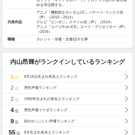
ムソフト『キングダムハーツ』でロクサス役の声優を務
める等活躍する。
アニメ『機動戦士ガンダムUC』バナージ･リンクス役
（声）（2010～2014）
代表作品
テレビ『ピンポン』スマイル役（声）（2014）
アニメ『ユーリ!!! on ICE』ユーリ・プリセツキー（声）
（2016）
職種
タレント・俳優・女優/話す仕事
内山昂輝がランクインしているランキング
1
8月16日生まれ有名人ランキング
位
2
男性声優ランキング
位
2
1990年生まれの有名人ランキング
位
4
男性声優イケボランキング
位
9
顔がかっこいい声優ランキング
位
55
8月生まれ有名人ランキング
位