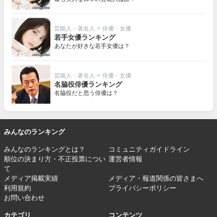
芸能人・著名人
>
俳優・女優
若手女優ランキング
あなたが好きな若手女優は？
芸能人・著名人
>
俳優・女優
名脇役俳優ランキング
名脇役だと思う俳優は？
みんなのランキング
みんなのランキングとは？
コミュニティガイドライン
順位の決まり方・不正投票につい
運営者情報
て
メディア掲載実績
メディア・報道関係の皆さまへ
利用規約
プライバシーポリシー
お問い合わせ
カテゴリ
コンテンツ