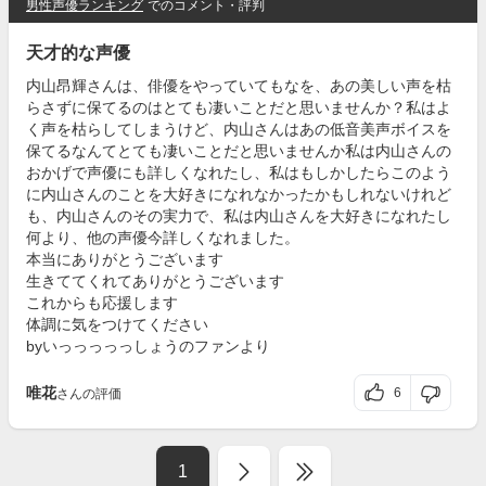
男性声優ランキング
でのコメント・評判
天才的な声優
内山昂輝さんは、俳優をやっていてもなを、あの美しい声を枯
らさずに保てるのはとても凄いことだと思いませんか？私はよ
く声を枯らしてしまうけど、内山さんはあの低音美声ボイスを
保てるなんてとても凄いことだと思いませんか私は内山さんの
おかげで声優にも詳しくなれたし、私はもしかしたらこのよう
に内山さんのことを大好きになれなかったかもしれないけれど
も、内山さんのその実力で、私は内山さんを大好きになれたし
何より、他の声優今詳しくなれました。
本当にありがとうございます
生きててくれてありがとうございます
これからも応援します
体調に気をつけてください
byいっっっっっしょうのファンより
唯花
6
さんの評価
1