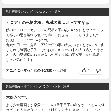
男性声優ランキング
でのコメント・評判
ヒロアカの死柄木弔、鬼滅の累…い〜ですなぁ
僕のヒーローアカデミアの死柄木弔のあのいかにもヴィランっ
て感じの悪さ溢れる低いお声にふおぉぉ…ってなりました‼️
お次にっっっ‼️‼️‼️‼️‼️←(バカ)
鬼滅の刃、十二鬼月・下弦の伍の累の大人っぽくもその中に感
じられる気弱な子供っぽいお声にキャラの中へ入り込んで行け
る…内山昂輝様のお声が入った事で鬼滅の刃が更に良い作品に
なった気がします‼️
アニメにハマった女の子13歳
13
さんの評価
男性声優イケボランキング
でのコメント・評判
大好きです。
よく少女漫画とか恋愛アニメの1番手男子の声をやってるんです
けど、もう声が良い！！！！吐息すら大好きやし、エロいで