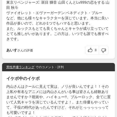
東京リベンジャーズ: 斑目 獅音 山田くんとLv999の恋をする:山
田 秋斗
ヴァイオレット・エヴァーガーデン:ベネディクト・ブルー
など、他にも様々なキャラクターを演じています。本当に良い
作品が多いので、どれか1つでもハマると思います。
また、ルックスもとても良くちゃんとキャラが成り立っていて
とても推しがいがあります。この方は、いつでも誰でも推すべ
きです。
あいす
8
さんの評価
男性声優ランキング
でのコメント・評判
イケボ中のイケボ
内山さんはクールに見えて実は、ノリが良いんですよ！！その
上私や有名なアニメには内山さんがいる事は皆さんも経験あり
ませんですか？呪術や、ハイキュー!!、ブルーロック、全てに置
いて人気キャラを演じているんですよ！。また俳優もやってい
て、子役の時代があったんですけど、それがとっっっっっって
も可愛いですよ！