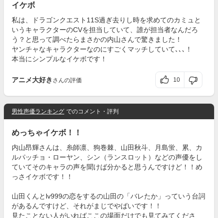
イケボ
私は、ドラゴンクエスト11S過ぎ去りし時を求めてのカミュと
いうキャラクターのCVを担当していて、誰が担当者なんだろ
う？と思って調べたらまさかの内山さんで驚きました！
ヤンチャなキャラクターなのにすごくマッチしていて､､､！
本当にシンプルなイケボです！
アニメ大好き
10
さんの評価
男性声優ランキング
でのコメント・評判
めっちゃイケボ！！
内山昂輝さんは、糸師凛、狗巻棘、山田秋斗、月島蛍、累、カ
ルパッチョ・ローヤン、シン（ランスロット）などの声優をし
ていてそのキャラの声を聞けば分かると思うんですけど！！め
っさイケボです！！
山田くんとlv999の恋をするの山田の「バレたか」っていう台詞
があるんですけど、それがまじでやばいです！！
見たことない人がいればここの場面だけでも見てみてくださ