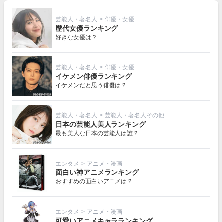
芸能人・著名人
>
俳優・女優
歴代女優ランキング
好きな女優は？
芸能人・著名人
>
俳優・女優
イケメン俳優ランキング
イケメンだと思う俳優は？
芸能人・著名人
>
芸能人・著名人その他
日本の芸能人美人ランキング
最も美人な日本の芸能人は誰？
エンタメ
>
アニメ・漫画
面白い神アニメランキング
おすすめの面白いアニメは？
エンタメ
>
アニメ・漫画
可愛いアニメキャラランキング