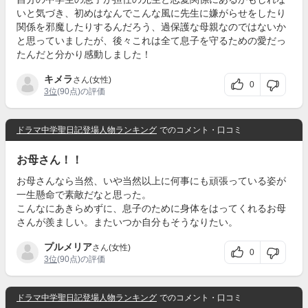
いと気づき、初めはなんでこんな風に先生に嫌がらせをしたり
関係を邪魔したりするんだろう、過保護な母親なのではないか
と思っていましたが、後々これは全て息子を守るための愛だっ
たんだと分かり感動しました！
キメラ
さん(女性)
0
3位
(90点)の評価
ドラマ中学聖日記登場人物ランキング
でのコメント・口コミ
お母さん！！
お母さんなら当然、いや当然以上に何事にも頑張っている姿が
一生懸命で素敵だなと思った。
こんなにあきらめずに、息子のために身体をはってくれるお母
さんが羨ましい。またいつか自分もそうなりたい。
プルメリア
さん(女性)
0
3位
(90点)の評価
ドラマ中学聖日記登場人物ランキング
でのコメント・口コミ