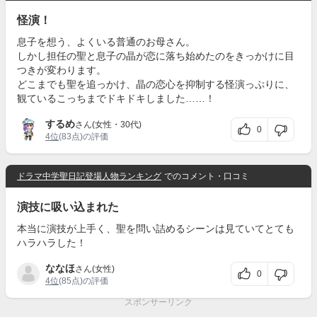
怪演！
息子を想う、よくいる普通のお母さん。
しかし担任の聖と息子の晶が恋に落ち始めたのをきっかけに目
つきが変わります。
どこまでも聖を追っかけ、晶の恋心を抑制する怪演っぷりに、
観ているこっちまでドキドキしました……！
するめ
さん(女性・30代)
0
4位
(83点)の評価
ドラマ中学聖日記登場人物ランキング
でのコメント・口コミ
演技に吸い込まれた
本当に演技が上手く、聖を問い詰めるシーンは見ていてとても
ハラハラした！
ななほ
さん(女性)
0
4位
(85点)の評価
スポンサーリンク