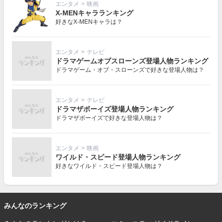
エンタメ
>
映画
X-MENキャラランキング
好きなX-MENキャラは？
エンタメ
>
テレビ
ドラマゲームオブスローンズ登場人物ランキング
ドラマゲーム・オブ・スローンズで好きな登場人物は？
エンタメ
>
テレビ
ドラマザボーイズ登場人物ランキング
ドラマザボーイズで好きな登場人物は？
エンタメ
>
映画
ワイルド・スピード登場人物ランキング
好きなワイルド・スピード登場人物は？
みんなのランキング