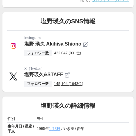
引用元:
タレントデータバンク
塩野瑛久のSNS情報
Instagram
塩野 瑛久 Akihisa Shiono
フォロワー数
422,047 (931位)
X（Twitter）
塩野瑛久&STAFF
フォロワー数
145,104 (1643位)
塩野瑛久の詳細情報
性別
男性
生年月日 / 星座 /
1995年
1月3日
/ やぎ座 / 亥年
干支