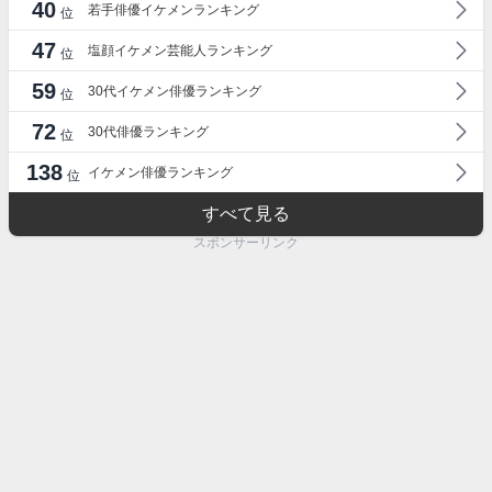
40
若手俳優イケメンランキング
位
47
塩顔イケメン芸能人ランキング
位
59
30代イケメン俳優ランキング
位
72
30代俳優ランキング
位
138
イケメン俳優ランキング
位
すべて見る
スポンサーリンク