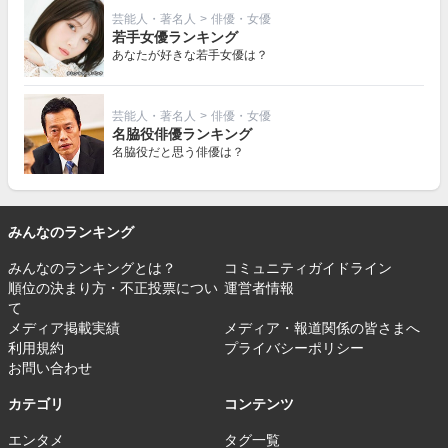
芸能人・著名人
>
俳優・女優
若手女優ランキング
あなたが好きな若手女優は？
芸能人・著名人
>
俳優・女優
名脇役俳優ランキング
名脇役だと思う俳優は？
みんなのランキング
みんなのランキングとは？
コミュニティガイドライン
順位の決まり方・不正投票につい
運営者情報
て
メディア掲載実績
メディア・報道関係の皆さまへ
利用規約
プライバシーポリシー
お問い合わせ
カテゴリ
コンテンツ
エンタメ
タグ一覧