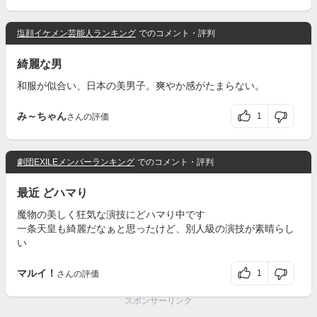
塩顔イケメン芸能人ランキング
でのコメント・評判
綺麗な男
和服が似合い、日本の美男子。爽やか感がたまらない。
み～ちゃん
1
さんの評価
劇団EXILEメンバーランキング
でのコメント・評判
最近 どハマり
魔物の美しく狂気な演技にどハマり中です
一条天皇も綺麗だなぁと思ったけど、別人級の演技が素晴らし
い
マルイ！
1
さんの評価
スポンサーリンク