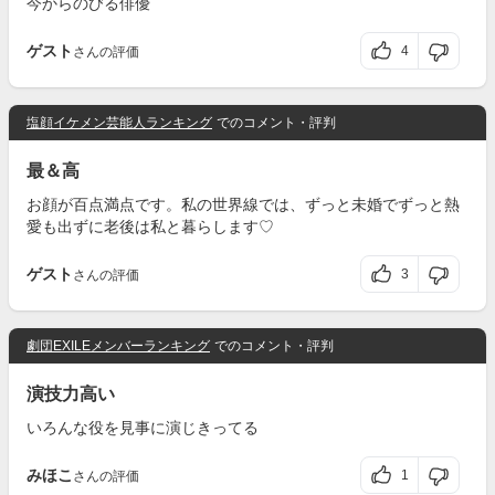
今からのびる俳優
ゲスト
4
さんの評価
塩顔イケメン芸能人ランキング
でのコメント・評判
最＆高
お顔が百点満点です。私の世界線では、ずっと未婚でずっと熱
愛も出ずに老後は私と暮らします♡
ゲスト
3
さんの評価
劇団EXILEメンバーランキング
でのコメント・評判
演技力高い
いろんな役を見事に演じきってる
みほこ
1
さんの評価