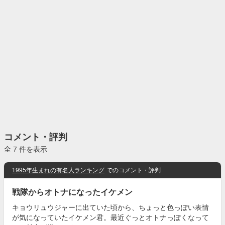
コメント・評判
全 7 件を表示
1995年生まれの有名人ランキング
でのコメント・評判
戦隊からオトナになったイケメン
キョウリュウジャーに出ていた頃から、ちょっと色っぽい表情
が気になっていたイケメン君。最近ぐっとオトナっぽくなって