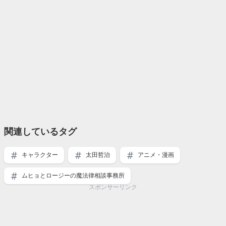
関連しているタグ
キャラクター
太田哲治
アニメ・漫画
ムヒョとロージーの魔法律相談事務所
スポンサーリンク