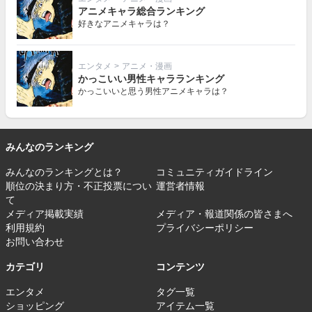
アニメキャラ総合ランキング
好きなアニメキャラは？
エンタメ
>
アニメ・漫画
かっこいい男性キャラランキング
かっこいいと思う男性アニメキャラは？
みんなのランキング
みんなのランキングとは？
コミュニティガイドライン
順位の決まり方・不正投票につい
運営者情報
て
メディア掲載実績
メディア・報道関係の皆さまへ
利用規約
プライバシーポリシー
お問い合わせ
カテゴリ
コンテンツ
エンタメ
タグ一覧
ショッピング
アイテム一覧