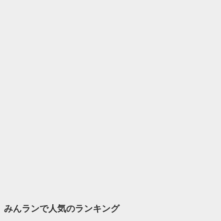
みんランで人気のランキング