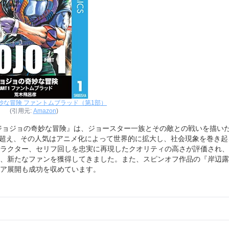
妙な冒険 ファントムブラッド（第1部）
(引用元:
Amazon
)
『ジョジョの奇妙な冒険』は、ジョースター一族とその敵との戦いを描い
部を超え、その人気はアニメ化によって世界的に拡大し、社会現象を巻き起
ラクター、セリフ回しを忠実に再現したクオリティの高さが評価され、
、新たなファンを獲得してきました。また、スピンオフ作品の『岸辺露
ア展開も成功を収めています。