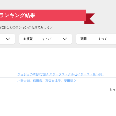
ランキング結果
代別などのランキングも見てみよう／
血液型
すべて
期間
すべて
ジョジョの奇妙な冒険 スターダストクルセイダース（第3部）
小野大輔
、
稲田徹
、
高森奈津美
、
梁田清之
もっ