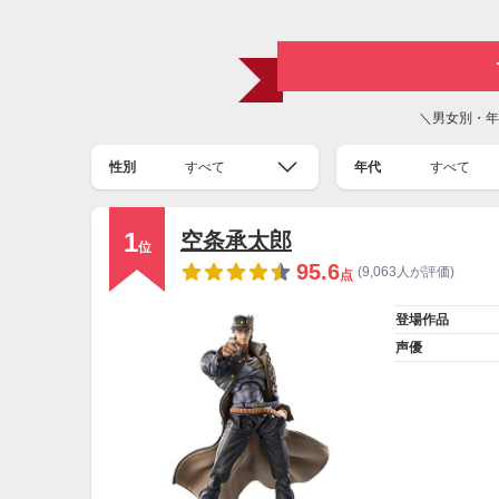
＼男女別・年
性別
すべて
年代
すべて
1
空条承太郎
位
95.6
(9,063人が評価)
点
登場作品
声優