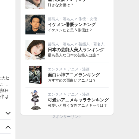
好きな女優は？
芸能人・著名人
>
俳優・女優
イケメン俳優ランキング
イケメンだと思う俳優は？
芸能人・著名人
>
芸能人・著名人その他
日本の芸能人美人ランキング
最も美人な日本の芸能人は誰？
エンタメ
>
アニメ・漫画
面白い神アニメランキング
た大ヒ
おすすめの面白いアニメは？
こし
熱狂
エンタメ
>
アニメ・漫画
伴は
可愛いアニメキャラランキング
可愛いと思う女性アニメキャラは？
スポンサーリンク