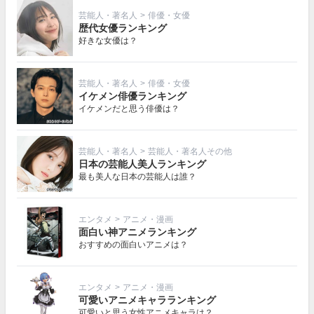
芸能人・著名人
>
俳優・女優
歴代女優ランキング
好きな女優は？
芸能人・著名人
>
俳優・女優
イケメン俳優ランキング
イケメンだと思う俳優は？
芸能人・著名人
>
芸能人・著名人その他
日本の芸能人美人ランキング
最も美人な日本の芸能人は誰？
エンタメ
>
アニメ・漫画
面白い神アニメランキング
おすすめの面白いアニメは？
エンタメ
>
アニメ・漫画
可愛いアニメキャラランキング
可愛いと思う女性アニメキャラは？