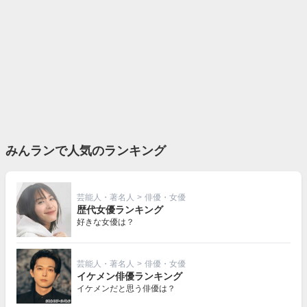
みんランで人気のランキング
芸能人・著名人
>
俳優・女優
歴代女優ランキング
好きな女優は？
芸能人・著名人
>
俳優・女優
イケメン俳優ランキング
イケメンだと思う俳優は？