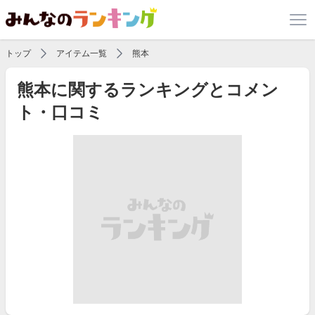
トップ
アイテム一覧
熊本
熊本に関するランキングとコメン
ト・口コミ