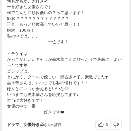
何もかもが、大好き💕
一番好きな女優さんです！
何でこんなに順位低いの？って思います！
93位？？？？？？？？？？？？？
正直、もっと順位高くていいと思う！！
絶対、100点！
私の中では、、、
一位です！
イチケイは
かっこかわいいキャラが黒木華さんにぴったりで最高に、よか
ったです💖
ゴシップは、
とにかく、クールで優しい、瀬古凛々子、素敵でした❣️
黒木華さんは、いつまでも私の憧れです！！！
ほんとにいつか会えるといいな🥺
いつまでも黒木華さんを応援してます♪
本当に大好きです！！
女優の中で一番
好きです❤️
ドラマ、女優好き♧
5
さんの評価