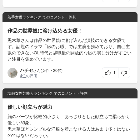
若手女優ランキング
でのコメント・評判
作品の世界観に溶け込める女優！
黒木華さんは作品の世界観に溶け込んだ演技のできる女優で
す。話題のドラマ「凪のお暇」では主演を務めており、自己主
張のできないOL時代と辞職後の開放的な凪の演じ分けがすごい
と注目を集めています。
ハチセ
さん(女性・20代)
1
4位
の評価
塩顔女性芸能人ランキング
でのコメント・評判
優しい顔立ちが魅力
顔のパーツが比較的小さく、あっさりとした顔立ちで柔らかく
優しい印象。
黒木華ほどシンプルな洋服を着こなせる人はあまり多くはない
のではないだろうか。