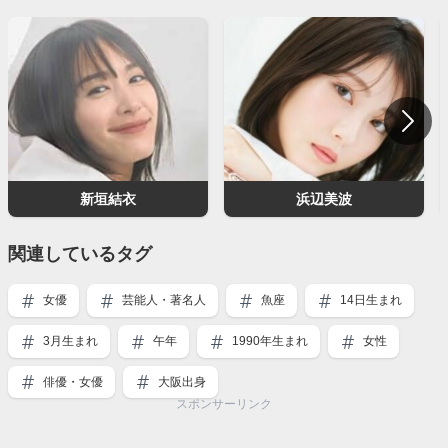
新垣結衣
浜辺美波
関連しているタグ
女優
芸能人・著名人
魚座
14日生まれ
3月生まれ
午年
1990年生まれ
女性
俳優・女優
大阪出身
スポンサーリンク