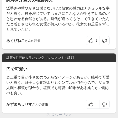
純朴さが魅力の和風美人
派手さや華やかさは感じないけど彼女の魅力はナチュラルな事
だと思う。役を演じていてもまさにこんな人が生きているのだ
と思わせる自然さがある。時代が違ってもそこで生きていたん
だと感じさせられる女優が何人いるのか。彼女のお芝居をずっ
と見ていたい。
あくびねこ
2
さんの評価
塩顔女性芸能人ランキング
でのコメント・評判
円で可愛い
奥二重で目が小さめのつぶらなイメージがあるが、純朴で可愛
いと思う。派手目な化粧よりもシンプルが似合うので、ザ日本
人顔の和装が似合う、塩顔でも可愛い印象がある柔らかい顔な
のも良い。
かずまちょりす
5
さんの評価
スポンサーリンク