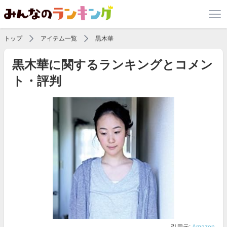
トップ
アイテム一覧
黒木華
黒木華に関するランキングとコメン
ト・評判