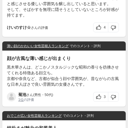
と感じさせる優しい雰囲気を醸し出していると思います。
そして、そばかすを無理に隠そうとしていないところが好感が
持てます。
けいのすけ☆
4
さんの評価
薄い顔のかわいい女性芸能人ランキング
でのコメント・評判
顔が古風な薄い感じが出まくり
黒木華さんは、どこかノスタルジックな昭和の香りを彷彿させ
てくれる特徴ある顔立ち。
京都や奈良など、古都が似合う顔や雰囲気が、昔ながらの古風
な日本人ぽさで良い雰囲気の女優さんです。
菊池
さん(男性・50代)
3
1位
の評価
おでこが広い女性芸能人ランキング
でのコメント・評判