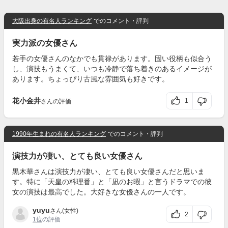
大阪出身の有名人ランキング
でのコメント・評判
実力派の女優さん
若手の女優さんのなかでも貫禄があります。固い役柄も似合う
し、演技もうまくて、いつも冷静で落ち着きのあるイメージが
あります。ちょっぴり古風な雰囲気も好きです。
花小金井
1
さんの評価
1990年生まれの有名人ランキング
でのコメント・評判
演技力が凄い、とても良い女優さん
黒木華さんは演技力が凄い、とても良い女優さんだと思いま
す。特に「天皇の料理番」と「凪のお暇」と言うドラマでの彼
女の演技は最高でした。大好きな女優さんの一人です。
yuyu
さん(女性)
2
1位
の評価