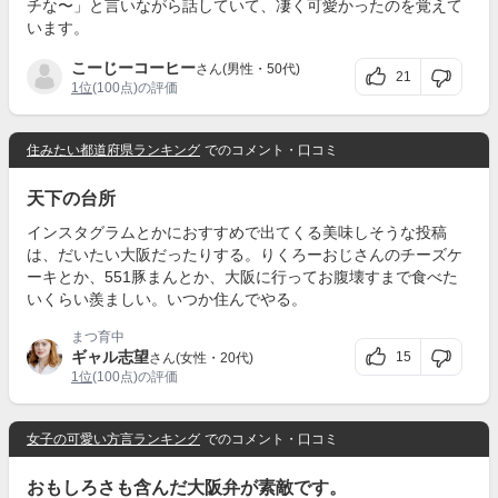
チな〜」と言いながら話していて、凄く可愛かったのを覚えて
います。
こーじーコーヒー
さん(男性・50代)
21
1位
(100点)の評価
住みたい都道府県ランキング
でのコメント・口コミ
天下の台所
インスタグラムとかにおすすめで出てくる美味しそうな投稿
は、だいたい大阪だったりする。りくろーおじさんのチーズケ
ーキとか、551豚まんとか、大阪に行ってお腹壊すまで食べた
いくらい羨ましい。いつか住んでやる。
まつ育中
ギャル志望
15
さん(女性・20代)
1位
(100点)の評価
女子の可愛い方言ランキング
でのコメント・口コミ
おもしろさも含んだ大阪弁が素敵です。