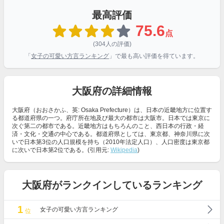
最高評価
75.6
点
(304人の評価)
「
女子の可愛い方言ランキング
」で最も高い評価を得ています。
大阪府の詳細情報
大阪府（おおさかふ、英: Osaka Prefecture）は、日本の近畿地方に位置す
る都道府県の一つ。府庁所在地及び最大の都市は大阪市。日本では東京に
次ぐ第二の都市である。近畿地方はもちろんのこと、西日本の行政・経
済・文化・交通の中心である。都道府県としては、東京都、神奈川県に次
いで日本第3位の人口規模を持ち（2010年法定人口）、人口密度は東京都
に次いで日本第2位である。(引用元:
Wikipedia
)
大阪府がランクインしているランキング
1
女子の可愛い方言ランキング
位