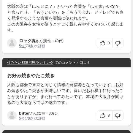
大阪の方は「ほんとに？」といった言葉を「ほんまかいな？」
と言ったり、「もういいわ」を「もうええわ」とテレビでも良
く登場するような言葉を実際に使われます。
この大阪弁を女性が使うとすごく親しみやすくかわいく感じま
す。
ロック魂
さん(男性・40代)
9
5位
(70点)の評価
住みたい都道府県ランキング
でのコメント・口コミ
お好み焼きやたこ焼き
大阪も都会で東京と同じく情報の発信源となっています。お好
み焼きやたこ焼きが美味しいです。食いだおれ横丁に行ったこ
とがありますが、また行ってみたいです。本場の大阪弁が聞け
るのも大阪ならではの魅力です。
bitter
さん(女性・30代)
8
5位
(70点)の評価