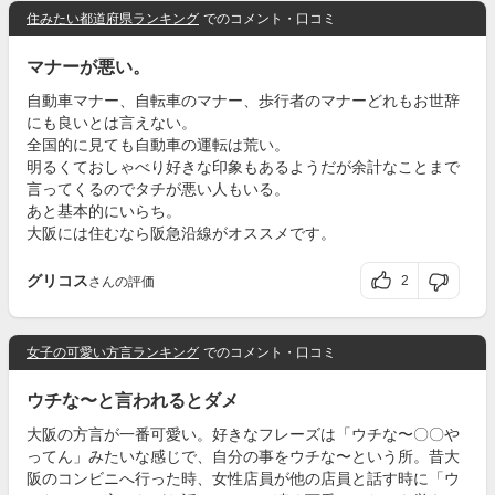
住みたい都道府県ランキング
でのコメント・口コミ
マナーが悪い。
自動車マナー、自転車のマナー、歩行者のマナーどれもお世辞
にも良いとは言えない。
全国的に見ても自動車の運転は荒い。
明るくておしゃべり好きな印象もあるようだが余計なことまで
言ってくるのでタチが悪い人もいる。
あと基本的にいらち。
大阪には住むなら阪急沿線がオススメです。
グリコス
2
さんの評価
女子の可愛い方言ランキング
でのコメント・口コミ
ウチな〜と言われるとダメ
大阪の方言が一番可愛い。好きなフレーズは「ウチな〜〇〇や
ってん」みたいな感じで、自分の事をウチな〜という所。昔大
阪のコンビニへ行った時、女性店員が他の店員と話す時に「ウ