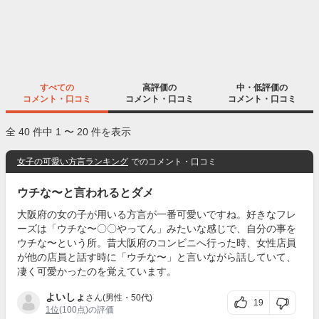
すべての
高評価の
中・低評価の
コメント・口コミ
コメント・口コミ
コメント・口コミ
全 40 件中 1 〜 20 件を表示
女子の可愛い方言ランキング
でのコメント・口コミ
ウチな〜と言われるとダメ
大阪府の女の子が用いる方言が一番可愛いですね。好きなフレ
ーズは「ウチな〜〇〇やってん」みたいな感じで、自分の事を
ウチな〜という所。昔大阪府のコンビニへ行った時、女性店員
が他の店員と話す時に「ウチな〜」と言いながら話していて、
凄く可愛かったのを覚えています。
よいしょ
さん(男性・50代)
19
1位
(100点)の評価