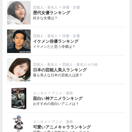
芸能人・著名人
>
俳優・女優
歴代女優ランキング
好きな女優は？
芸能人・著名人
>
俳優・女優
イケメン俳優ランキング
イケメンだと思う俳優は？
芸能人・著名人
>
芸能人・著名人その他
日本の芸能人美人ランキング
最も美人な日本の芸能人は誰？
エンタメ
>
アニメ・漫画
面白い神アニメランキング
おすすめの面白いアニメは？
エンタメ
>
アニメ・漫画
可愛いアニメキャラランキング