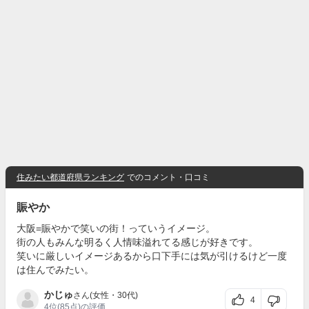
住みたい都道府県ランキング
でのコメント・口コミ
賑やか
大阪=賑やかで笑いの街！っていうイメージ。
街の人もみんな明るく人情味溢れてる感じが好きです。
笑いに厳しいイメージあるから口下手には気が引けるけど一度
は住んでみたい。
かじゅ
さん(女性・30代)
4
4位
(85点)の評価