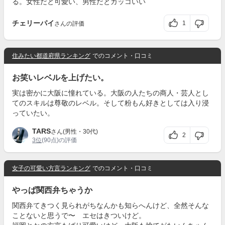
る。女性だと可愛い、男性だとカッコいい
チェリーパイ
1
さんの評価
住みたい都道府県ランキング
でのコメント・口コミ
お笑いレベルを上げたい。
実は密かに大阪に憧れている。大阪の人たちの商人・芸人とし
てのスキルは尊敬のレベル。そして粉もん好きとしては入り浸
っていたい。
TARS
さん(男性・30代)
2
3位
(90点)の評価
女子の可愛い方言ランキング
でのコメント・口コミ
やっぱ関西弁ちゃうか
関西弁てきつく見られがちなんかも知らへんけど、全然そんな
ことないと思うで〜 エセはきついけど。