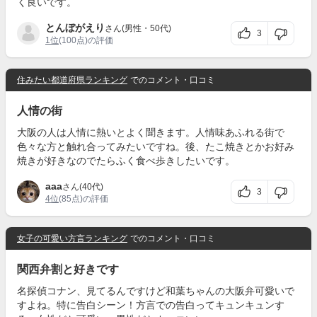
く良いです。
とんぼがえり
さん(男性・50代)
3
1位
(100点)の評価
住みたい都道府県ランキング
でのコメント・口コミ
人情の街
大阪の人は人情に熱いとよく聞きます。人情味あふれる街で
色々な方と触れ合ってみたいですね。後、たこ焼きとかお好み
焼きが好きなのでたらふく食べ歩きしたいです。
aaa
さん(40代)
3
4位
(85点)の評価
女子の可愛い方言ランキング
でのコメント・口コミ
関西弁割と好きです
名探偵コナン、見てるんですけど和葉ちゃんの大阪弁可愛いで
すよね。特に告白シーン！方言での告白ってキュンキュンす