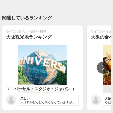
関連しているランキング
ライフスタイル
>
旅行・観光
ライフスタイル
大阪観光地ランキング
大阪の食
ユニバーサル・スタジオ・ジャパン（USJ）
楽しい
大阪
入場料がどんどん高くなっていますが、楽しめること間違い...