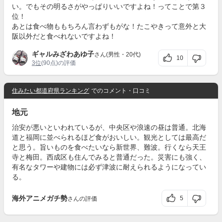
い。でもその明るさがやっぱりいいですよね！ってことで第３
位！
あとは食べ物ももちろん言わずもがな！たこやきって意外と大
阪以外だと食べれないですよね！
ギャルみざわあゆ子
さん(男性・20代)
10
3位
(90点)の評価
住みたい都道府県ランキング
でのコメント・口コミ
地元
治安が悪いといわれているが、中央区や浪速の昼は普通。北海
道と福岡に並べられるほど食がおいしい。観光としては最高だ
と思う。旨いものを食べたいなら新世界、難波。行くなら天王
寺と梅田。西成区も住んでみると普通だった。災害にも強く、
有名なタワーや建物には必ず津波に耐えられるようになってい
る。
海外アニメガチ勢
5
さんの評価