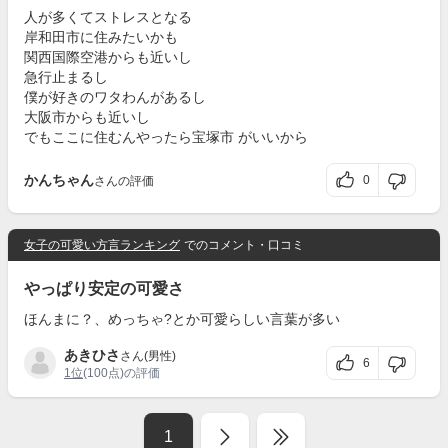
人が多くてストレスとなる
岸和田市に住みたいかも
関西国際空港からも近いし
急行止まるし
僕が好きのワタわんがあるし
大阪市からも近いし
でもここに住むんやったら宝塚市 がいいから
かんちゃん
0
さんの評価
女子の可愛い方言ランキング
でのコメント・口コミ
やっぱり安定の可愛さ
ほんまに？、めっちゃ?とか可愛らしい言葉が多い
あきひさ
さん(男性)
6
1位
(100点)の評価
1