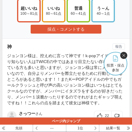
超いいね
いいね
普通
う～ん
100～81点
80～61点
60～41点
40～1点
採点・コメントする
神
報告
ジョンヨン様は、控えめに言って神です！k-popアイドルをあま
り知らない人はTWICEの中ではあまり目立たない存在だと思っ
投票・採点
ている方も多いと思いますが、ジョンヨン様は常にメンバー想
参加
いなので、自分よりメンバーを際立たせるために行動している
ところがあると思います！！またKーPOPアイドルの中でもガ
ールクラッシュと呼び声の高いジョンヨン様はいつもはとても
クールなのですが、メンバーにイタズラをするのが好きだった
り、メンバー１涙脆かったりするのでそれがまたギャップ萌え
ですね！！これらの点を踏まえて彼女は神様です。
さっつー
さん
22
1位
の評価
ページ内ジャンプ
先頭
---
1位
結果一覧