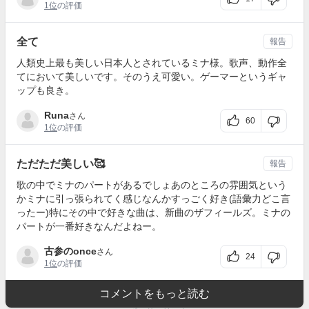
1位
の評価
全て
報告
人類史上最も美しい日本人とされているミナ様。歌声、動作全
てにおいて美しいです。そのうえ可愛い。ゲーマーというギャ
ップも良き。
Runa
さん
60
1位
の評価
ただただ美しい🥰
報告
歌の中でミナのパートがあるでしょあのところの雰囲気という
かミナに引っ張られてく感じなんかすっごく好き(語彙力どこ言
ったー)特にその中で好きな曲は、新曲のザフィールズ。ミナの
パートが一番好きなんだよねー。
古参のonce
さん
24
1位
の評価
コメントをもっと読む