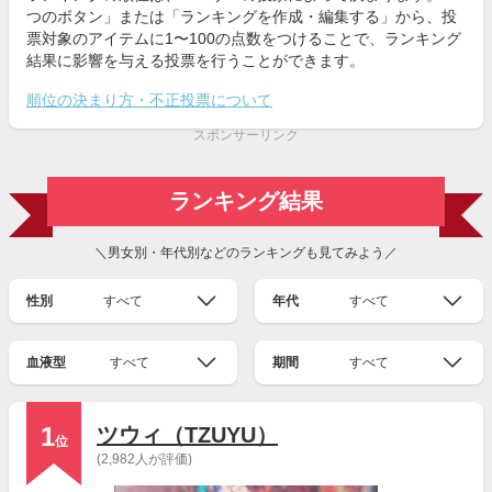
つのボタン」または「ランキングを作成・編集する」から、投
票対象のアイテムに1〜100の点数をつけることで、ランキング
結果に影響を与える投票を行うことができます。
順位の決まり方・不正投票について
スポンサーリンク
ランキング結果
＼男女別・年代別などのランキングも見てみよう／
性別
すべて
年代
すべて
血液型
すべて
期間
すべて
1
ツウィ（TZUYU）
位
(2,982人が評価)