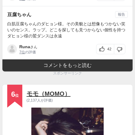
豆腐ちゃん
報告
白肌豆腐ちゃんのダヒョン様。その美貌とは想像もつかない笑
いのセンス。ラップ。どこを探しても見つからない個性を持つ
ダヒョン様の鷲ダンスは永遠
Runa
さん
42
7位
の評価
コメントをもっと読む
スポンサーリンク
6
モモ（MOMO）
位
(2,137人が評価)