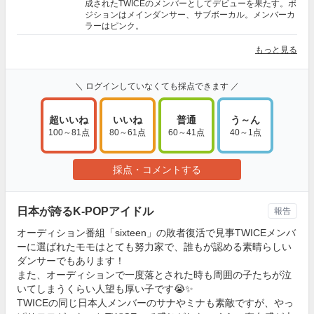
成されたTWICEのメンバーとしてデビューを果たす。ポ
ジションはメインダンサー、サブボーカル。メンバーカ
ラーはピンク。
もっと見る
＼ ログインしていなくても採点できます ／
超いいね
いいね
普通
う～ん
100～81点
80～61点
60～41点
40～1点
採点・コメントする
日本が誇るK-POPアイドル
報告
オーディション番組「sixteen」の敗者復活で見事TWICEメンバ
ーに選ばれたモモはとても努力家で、誰もが認める素晴らしい
ダンサーでもあります！
また、オーディションで一度落とされた時も周囲の子たちが泣
いてしまうくらい人望も厚い子です😭✨
TWICEの同じ日本人メンバーのサナやミナも素敵ですが、やっ