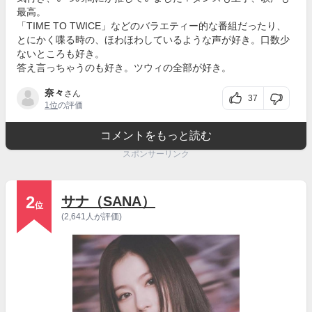
最高。
「TIME TO TWICE」などのバラエティー的な番組だったり、
とにかく喋る時の、ほわほわしているような声が好き。口数少
ないところも好き。
答え言っちゃうのも好き。ツウィの全部が好き。
奈々
さん
37
1位
の評価
コメントをもっと読む
スポンサーリンク
2
サナ（SANA）
位
(2,641人が評価)