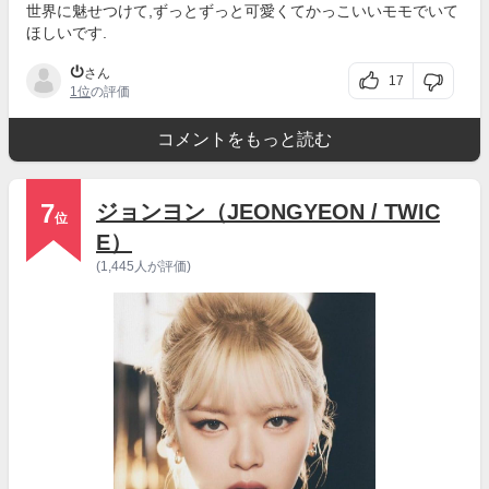
世界に魅せつけて,ずっとずっと可愛くてかっこいいモモでいて
ほしいです.
⏻
さん
17
1位
の評価
コメントをもっと読む
7
ジョンヨン（JEONGYEON / TWIC
位
E）
(1,445人が評価)