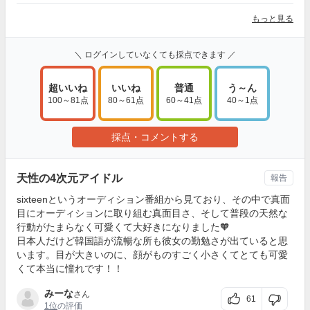
もっと見る
＼ ログインしていなくても採点できます ／
超いいね
いいね
普通
う～ん
100～81点
80～61点
60～41点
40～1点
採点・コメントする
天性の4次元アイドル
報告
sixteenというオーディション番組から見ており、その中で真面
目にオーディションに取り組む真面目さ、そして普段の天然な
行動がたまらなく可愛くて大好きになりました🧡
日本人だけど韓国語が流暢な所も彼女の勤勉さが出ていると思
います。目が大きいのに、顔がものすごく小さくてとても可愛
くて本当に憧れです！！
みーな
さん
61
1位
の評価