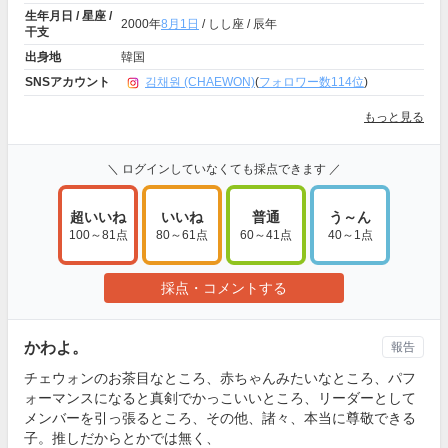
生年月日 / 星座 /
2000年
8月1日
/ しし座 / 辰年
干支
出身地
韓国
SNSアカウント
김채원 (CHAEWON)
(
フォロワー数114位
)
もっと見る
＼ ログインしていなくても採点できます ／
超いいね
いいね
普通
う～ん
100～81点
80～61点
60～41点
40～1点
採点・コメントする
かわよ。
報告
チェウォンのお茶目なところ、赤ちゃんみたいなところ、パフ
ォーマンスになると真剣でかっこいいところ、リーダーとして
メンバーを引っ張るところ、その他、諸々、本当に尊敬できる
子。推しだからとかでは無く、