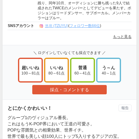
残り、同年10月、オーディションに勝ち残った9人で結
成されたTWICEのメンバーとしてデビューを果たす。ポ
ジションはリードダンサー、サブボーカル。メンバーカ
ラーはブルー。
SNSアカウント
쯔위 (TZUYU)
(
フォロワー数66位
)
もっと見る
＼ ログインしていなくても採点できます ／
超いいね
いいね
普通
う～ん
100～81点
80～61点
60～41点
40～1点
採点・コメントする
とにかくかわいい！
報告
グループ1のヴィジュアル番長。
これはもうK-POP界において王道の可愛さ。
POPな雰囲気との相乗効果、世界イチ。
世界で最も美しい顔100人にトップ5入りするアジアの宝。