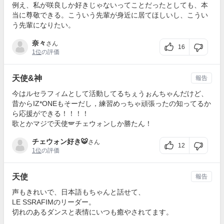
例え、私が咲良しか好きじゃないってことだったとしても、本
当に尊敬できる。こういう先輩が身近に居てほしいし、こうい
う先輩になりたい。
奈々
さん
16
1位
の評価
天使&神
報告
今はルセラフィムとして活動してるちぇうぉんちゃんだけど、
昔からIZ*ONEもそーだし，練習めっちゃ頑張ったの知ってるか
ら応援ができる！！！！
歌とかマジで天使🪽チェウォンしか勝たん！
チェウォン好き🐯
さん
12
1位
の評価
天使
報告
声もきれいで、日本語もちゃんと話せて、
LE SSRAFIMのリーダー。
切れのあるダンスと表情にいつも癒やされてます。