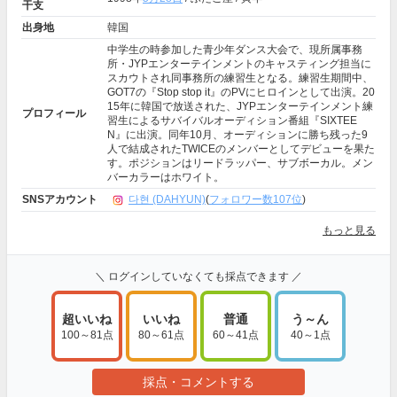
干支
出身地
韓国
中学生の時参加した青少年ダンス大会で、現所属事務
所・JYPエンターテインメントのキャスティング担当に
スカウトされ同事務所の練習生となる。練習生期間中、
GOT7の『Stop stop it』のPVにヒロインとして出演。20
15年に韓国で放送された、JYPエンターテインメント練
プロフィール
習生によるサバイバルオーディション番組『SIXTEE
N』に出演。同年10月、オーディションに勝ち残った9
人で結成されたTWICEのメンバーとしてデビューを果た
す。ポジションはリードラッパー、サブボーカル。メン
バーカラーはホワイト。
SNSアカウント
다현 (DAHYUN)
(
フォロワー数107位
)
もっと見る
＼ ログインしていなくても採点できます ／
超いいね
いいね
普通
う～ん
100～81点
80～61点
60～41点
40～1点
採点・コメントする