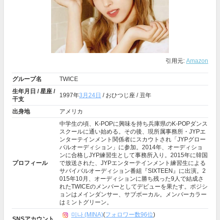
引用元:
Amazon
グループ名
TWICE
生年月日 / 星座 /
1997年
3月24日
/ おひつじ座 / 丑年
干支
出身地
アメリカ
中学生の頃、K-POPに興味を持ち兵庫県のK-POPダンス
スクールに通い始める。その後、現所属事務所・JYPエ
ンターテインメント関係者にスカウトされ「JYPグロー
バルオーディション」に参加。2014年、オーディショ
ンに合格しJYP練習生として事務所入り。2015年に韓国
プロフィール
で放送された、JYPエンターテインメント練習生による
サバイバルオーディション番組『SIXTEEN』に出演。2
015年10月、オーディションに勝ち残った9人で結成さ
れたTWICEのメンバーとしてデビューを果たす。ポジシ
ョンはメインダンサー、サブボーカル。メンバーカラー
はミントグリーン。
미나 (MINA)
(
フォロワー数96位
)
SNSアカウント