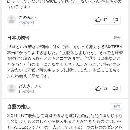
ぱりモモがいないとTWICEって感じがしないくらい存在感が大
きい子です！
このみ
さん
47
2位
の評価
日本の誇り
報告
15歳という若さで韓国に飛んで夢に向かって努力するSIXTEEN
本当にかっこよすぎました。1度脱落しましたが、それでも練習
を続けて認められたところスゴすぎます。普通では出来ないこ
とを当たり前のようにこなすモモちゃん。かっこいい時とマン
ネみたいに可愛い時のギャップに惚れました。本当にモモちゃ
んに出会えて幸せです。
どんき。
さん
18
1位
の評価
自慢の推し.
報告
SIXTEENで脱落して奇跡の復活を遂げたのは,ただの復活じゃな
くて誰よりも努力したから掴み取ることができたもの.これから
もTWICEのメンバーの一人として,モモの一つの魅力のダンスを