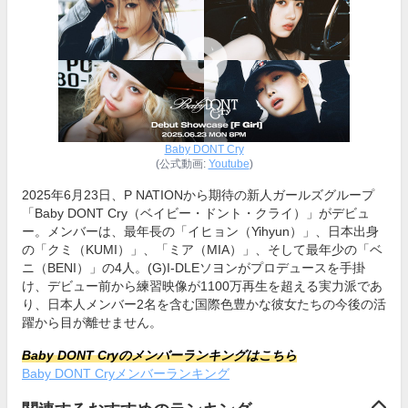
Baby DONT Cry
(公式動画:
Youtube
)
2025年6月23日、P NATIONから期待の新人ガールズグループ
「Baby DONT Cry（ベイビー・ドント・クライ）」がデビュ
ー。メンバーは、最年長の「イヒョン（Yihyun）」、日本出身
の「クミ（KUMI）」、「ミア（MIA）」、そして最年少の「ベ
ニ（BENI）」の4人。(G)I-DLEソヨンがプロデュースを手掛
け、デビュー前から練習映像が1100万再生を超える実力派であ
り、日本人メンバー2名を含む国際色豊かな彼女たちの今後の活
躍から目が離せません。
Baby DONT Cryのメンバーランキングはこちら
Baby DONT Cryメンバーランキング