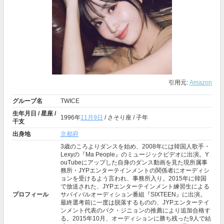
引用元:
Amazon
グループ名
TWICE
生年月日 / 星座 /
1996年
11月9日
/ さそり座 / 子年
干支
出身地
京都府
3歳のころよりダンスを始め、2008年には韓国人歌手・
Lexyの『Ma People』のミュージックビデオに出演。Y
ouTubeにアップした自身のダンス動画を見た現所属事
務所・JYPエンターテインメントの関係者にオーディシ
ョンを受けるよう言われ、事務所入り。2015年に韓国
で放送された、JYPエンターテインメント練習生による
プロフィール
サバイバルオーディション番組『SIXTEEN』に出演。
最終選考前に一度は脱落するものの、JYPエンターテイ
ンメント代表のパク・ジニョンの推薦により追加合格す
る。2015年10月、オーディションに勝ち残った9人で結