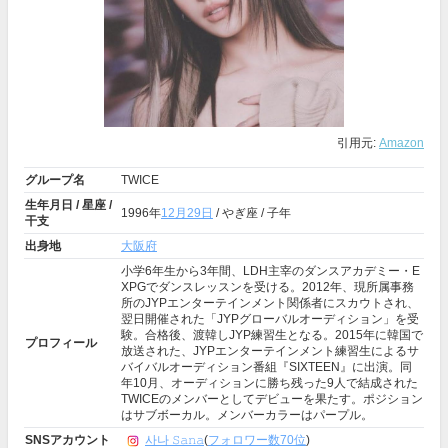
引用元:
Amazon
グループ名
TWICE
生年月日 / 星座 /
1996年
12月29日
/ やぎ座 / 子年
干支
出身地
大阪府
小学6年生から3年間、LDH主宰のダンスアカデミー・E
XPGでダンスレッスンを受ける。2012年、現所属事務
所のJYPエンターテインメント関係者にスカウトされ、
翌日開催された「JYPグローバルオーディション」を受
験。合格後、渡韓しJYP練習生となる。2015年に韓国で
プロフィール
放送された、JYPエンターテインメント練習生によるサ
バイバルオーディション番組『SIXTEEN』に出演。同
年10月、オーディションに勝ち残った9人で結成された
TWICEのメンバーとしてデビューを果たす。ポジション
はサブボーカル。メンバーカラーはパープル。
SNSアカウント
사나 𝚂𝚊𝚗𝚊
(
フォロワー数70位
)