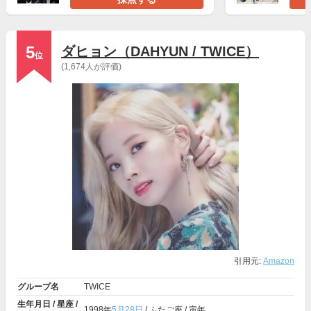
5
ダヒョン（DAHYUN / TWICE）
位
(1,674人が評価)
引用元:
Amazon
グループ名
TWICE
生年月日 / 星座 /
1998年
5月28日
/ ふたご座 / 寅年