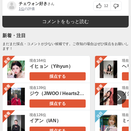
チェウォン好き
さん
12
1位
の評価
コメントをもっと読む
新着・注目
まだまだ採点・コメントが少ない候補です。ご存知の場合はぜひ採点をお願いし
ます！
新着
新着
現在164位
現在1
イヒョン（Yihyun）
採点する
新着
新着
現在139位
現在1
ジウ（JIWOO / Hearts2Hearts）
採点する
新着
注目
現在126位
現在4
イアン（IAN）
ミイ
採点する