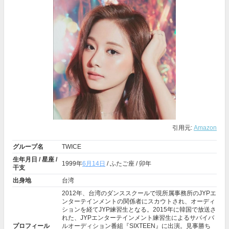
引用元:
Amazon
グループ名
TWICE
生年月日 / 星座 /
1999年
6月14日
/ ふたご座 / 卯年
干支
出身地
台湾
2012年、台湾のダンススクールで現所属事務所のJYPエ
ンターテインメントの関係者にスカウトされ、オーディ
ションを経てJYP練習生となる。2015年に韓国で放送さ
れた、JYPエンターテインメント練習生によるサバイバ
プロフィール
ルオーディション番組『SIXTEEN』に出演。見事勝ち