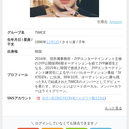
引用元:
Amazon
グループ名
TWICE
生年月日 / 星座 /
1996年
11月1日
/ さそり座 / 子年
干支
出身地
韓国
2016年、現所属事務所・JYPエンターテインメント主催
のJYP公開採用6期オーディションを経てJYP練習生と
なる。2015年に韓国で放送された、JYPエンターテイン
メント練習生によるサバイバルオーディション番組『SI
プロフィール
XTEEN』に出演。同年10月、オーディションに勝ち残
った9人で結成されたTWICEのメンバーとしてデビュー
を果たす。ポジションはリードボーカル。メンバーカラ
ーはライトグリーン。
SNSアカウント
정연 (JEONGYEON)
(
フォロワー数123位
)
もっと見る
＼ ログインしていなくても採点できます ／