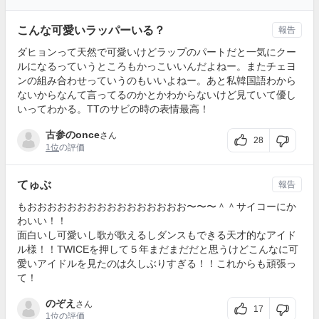
こんな可愛いラッパーいる？
報告
ダヒョンって天然で可愛いけどラップのパートだと一気にクー
ルになるっていうところもかっこいいんだよねー。またチェヨ
ンの組み合わせっていうのもいいよねー。あと私韓国語わから
ないからなんて言ってるのかとかわからないけど見ていて優し
いってわかる。TTのサビの時の表情最高！
古参のonce
さん
28
1位
の評価
てゅぶ
報告
もおおおおおおおおおおおおおおおお〜〜〜＾＾サイコーにか
わいい！！
面白いし可愛いし歌が歌えるしダンスもできる天才的なアイド
ル様！！TWICEを押して５年まだまだだと思うけどこんなに可
愛いアイドルを見たのは久しぶりすぎる！！これからも頑張っ
て！
のぞえ
さん
17
1位
の評価