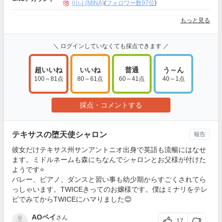
미나 (MINA)
(
フォロワー数97位
)
もっと見る
＼ ログインしていなくても採点できます ／
超いいね
いいね
普通
う～ん
100～81点
80～61点
60～41点
40～1点
採点・コメントする
テキサスの堕天使シャロン
報告
彼女だけテキサス州サンアントニオ出身で英語も流暢にはなせ
ます。ミドルネームも森にちなんでシャロンとお父様が付けた
ようです⭐️
バレー、ピアノ、ダンスと習い事も幼少期からすごくされてら
っしゃいます。TWICEきってのお嬢様です。僕はミナリをテレ
ビでみてからTWICEにハマりました😊
AOペイ
さん
17