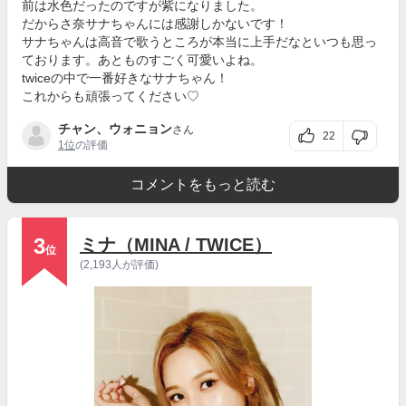
前は水色だったのですが紫になりました。
だからさ奈サナちゃんには感謝しかないです！
サナちゃんは高音で歌うところが本当に上手だなといつも思っ
ております。あとものすごく可愛いよね。
twiceの中で一番好きなサナちゃん！
これからも頑張ってください♡
チャン、ウォニョン
さん
22
1位
の評価
コメントをもっと読む
3
ミナ（MINA / TWICE）
位
(2,193人が評価)