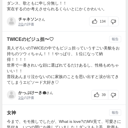
ダンス、歌ともに申し分無し！！
実在するのか考えさせられるくらいとにかくかわいい。
チャネソン
さん
134
2位
の評価
TWICEのビジュ担〜♡
報告
美人ぞろいのTWICEの中でもビジュ担っていうすごい美貌をお
持ちのツウィちゃん！！！やっぱり、１位になって納
得！！！！
世界で一番きれいな顔に選ばれてるだけあるし、性格もめちゃ
いい！！
普段あんまり泣かないのに家族のことを思い出すと涙が出てき
てしまうエピソード大好き♡
かっぷけーき🧁
さん
39
1位
の評価
女神
報告
今まで、モモ推しでしたが、What is love?のMV見て、可愛さに
気付き、いつの間にか推していました！ダンスも上手、歌声も