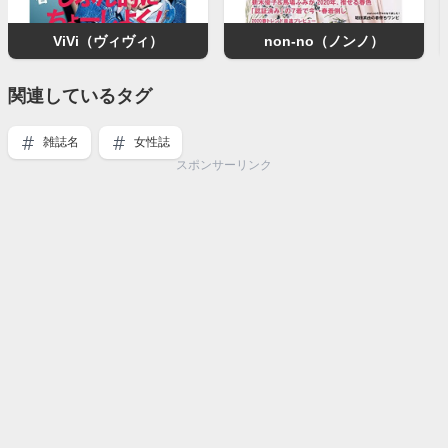
ViVi（ヴィヴィ）
non-no（ノンノ）
関連しているタグ
雑誌名
女性誌
スポンサーリンク