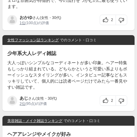
ェロな雰囲気が特徴的で、今の流行をつかむのに最も使ってい
ます。
おかゆ
さん(女性・30代)
2
1位
(100点)の評価
女性ファッション誌ランキング
でのコメント・口コミ
少年系大人レディ雑誌
大人っぽいシンプルなコーディネートが多い印象。ヘアー特集
もしっかり組まれている。どちらかというと可愛い系よりもボ
ーイッシュなスタイリングが多い。インタビュー記事などもス
ッキリしていて、個人的には読者ページだけでみたら一番見や
すい雑誌です。
あじ
さん(女性・30代)
2
2位
(95点)の評価
美容雑誌・メイク雑誌ランキング
でのコメント・口コミ
ヘアアレンジやメイクが好み