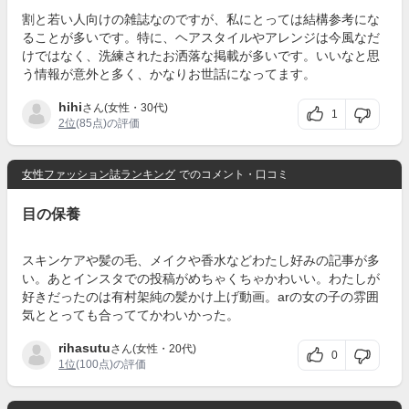
割と若い人向けの雑誌なのですが、私にとっては結構参考にな
ることが多いです。特に、ヘアスタイルやアレンジは今風なだ
けではなく、洗練されたお洒落な掲載が多いです。いいなと思
う情報が意外と多く、かなりお世話になってます。
hihi
さん(女性・30代)
1
2位
(85点)の評価
女性ファッション誌ランキング
でのコメント・口コミ
目の保養
スキンケアや髪の毛、メイクや香水などわたし好みの記事が多
い。あとインスタでの投稿がめちゃくちゃかわいい。わたしが
好きだったのは有村架純の髪かけ上げ動画。arの女の子の雰囲
気ととっても合っててかわいかった。
rihasutu
さん(女性・20代)
0
1位
(100点)の評価