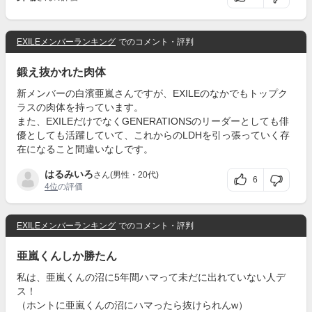
EXILEメンバーランキング
でのコメント・評判
鍛え抜かれた肉体
新メンバーの白濱亜嵐さんですが、EXILEのなかでもトップク
ラスの肉体を持っています。
また、EXILEだけでなくGENERATIONSのリーダーとしても俳
優としても活躍していて、これからのLDHを引っ張っていく存
在になること間違いなしです。
はるみいろ
さん(男性・20代)
6
4位
の評価
EXILEメンバーランキング
でのコメント・評判
亜嵐くんしか勝たん
私は、亜嵐くんの沼に5年間ハマって未だに出れていない人デ
ス！
（ホントに亜嵐くんの沼にハマったら抜けられんw）