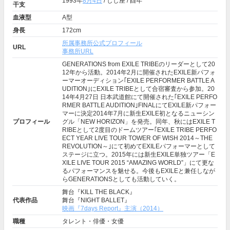
1993年
8月4日
/ しし座 / 酉年
干支
血液型
A型
身長
172cm
所属事務所公式プロフィール
URL
事務所URL
GENERATIONS from EXILE TRIBEのリーダーとして20
12年から活動。2014年2月に開催されたEXILE新パフォ
ーマーオーディション｢EXILE PERFORMER BATTLE A
UDITION｣にEXILE TRIBEとして合宿審査から参加。20
14年4月27日 日本武道館にて開催された｢EXILE PERFO
RMER BATTLE AUDITION｣FINALにてEXILE新パフォー
マーに決定2014年7月に新生EXILE初となるニューシン
プロフィール
グル「NEW HORIZON」を発売。同年、秋にはEXILE T
RIBEとして2度目のドームツアー｢EXILE TRIBE PERFO
ECT YEAR LIVE TOUR TOWER OF WISH 2014～THE
REVOLUTION～｣にて初めてEXILEパフォーマーとして
ステージに立つ。2015年には新生EXILE単独ツアー「E
XILE LIVE TOUR 2015 “AMAZING WORLD”」にて更な
るパフォーマンスを魅せる。今後もEXILEと兼任しなが
らGENERATIONSとしても活動していく。
舞台『KILL THE BLACK』
代表作品
舞台『NIGHT BALLET』
映画『7days Report』主演（2014）
職種
タレント・俳優・女優