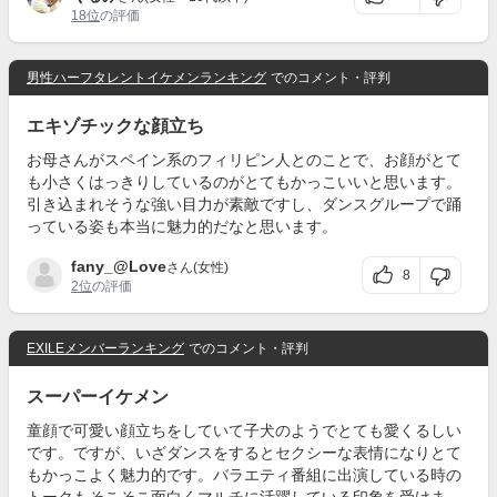
18位
の評価
男性ハーフタレントイケメンランキング
でのコメント・評判
エキゾチックな顔立ち
お母さんがスペイン系のフィリピン人とのことで、お顔がとて
も小さくはっきりしているのがとてもかっこいいと思います。
引き込まれそうな強い目力が素敵ですし、ダンスグループで踊
っている姿も本当に魅力的だなと思います。
fany_@Love
さん(女性)
8
2位
の評価
EXILEメンバーランキング
でのコメント・評判
スーパーイケメン
童顔で可愛い顔立ちをしていて子犬のようでとても愛くるしい
です。ですが、いざダンスをするとセクシーな表情になりとて
もかっこよく魅力的です。バラエティ番組に出演している時の