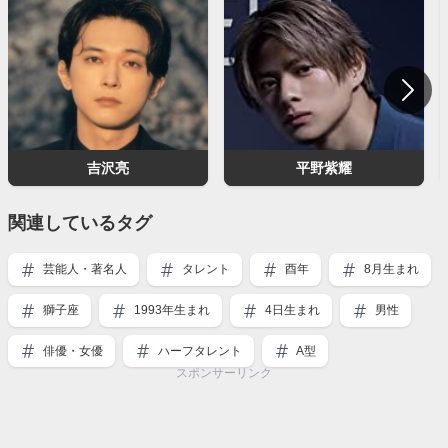
吉沢亮
平野紫耀
関連しているタグ
芸能人・著名人
タレント
酉年
8月生まれ
獅子座
1993年生まれ
4日生まれ
男性
俳優・女優
ハーフタレント
A型
スポンサーリンク