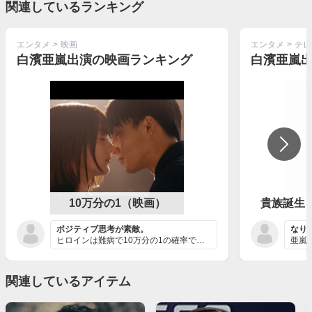
関連しているランキング
エンタメ
>
映画
エンタメ
>
テレ
白濱亜嵐出演の映画ランキング
白濱亜嵐
10万分の1（映画）
貴族誕生 －
ポジティブ思考が素敵。
なり
ヒロインは難病で10万分の1の確率でかかる病気で、観て...
関連しているアイテム