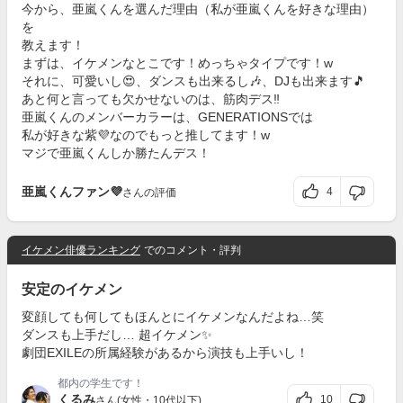
今から、亜嵐くんを選んだ理由（私が亜嵐くんを好きな理由）
を
教えます！
まずは、イケメンなとこです！めっちゃタイプです！w
それに、可愛いし😍、ダンスも出来るし🎶、DJも出来ます🎵
あと何と言っても欠かせないのは、筋肉デス‼️
亜嵐くんのメンバーカラーは、GENERATIONSでは
私が好きな紫💜なのでもっと推してます！w
マジで亜嵐くんしか勝たんデス！
亜嵐くんファン💜
4
さんの評価
イケメン俳優ランキング
でのコメント・評判
安定のイケメン
変顔しても何してもほんとにイケメンなんだよね…笑
ダンスも上手だし… 超イケメン✨
劇団EXILEの所属経験があるから演技も上手いし！
都内の学生です！
くるみ
10
さん(女性・10代以下)