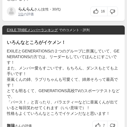
らんらん
さん(女性・30代)
16
1位
の評価
EXILE TRIBEメンバーランキング
でのコメント・評判
いろんなところがイケメン！
EXILEとGENERATIONSの２つのグループに所属していて、GE
NERATIONSの方では、リーダーもしていてほんとにすごいで
す！
また、メンバー愛もすごいです。もちろん、ダンスもとても上
手いです！
亜嵐くんの姉、ラブリちゃんも可愛くて、姉弟そろって最高で
す！
とても明るくて、GENERATIONS高校TVのスポーツテストなど
で、
「パース！」と言ったり、バラエティーなどに亜嵐くんが出て
いると毎回笑わせてくれます（いい意味で）！
性格もよくていろんなところでイケメンだなと思います！
舞瑞
7
さんの評価