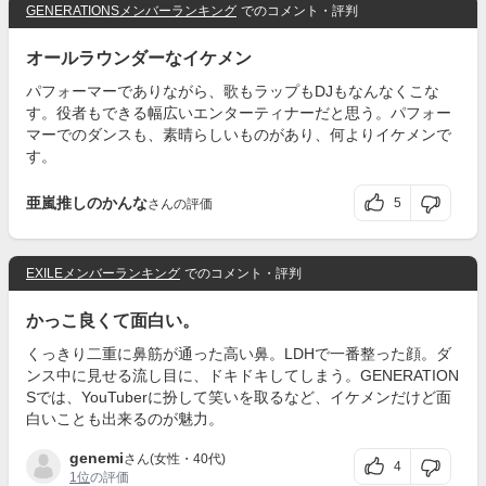
GENERATIONSメンバーランキング
でのコメント・評判
オールラウンダーなイケメン
パフォーマーでありながら、歌もラップもDJもなんなくこな
す。役者もできる幅広いエンターティナーだと思う。パフォー
マーでのダンスも、素晴らしいものがあり、何よりイケメンで
す。
亜嵐推しのかんな
5
さんの評価
EXILEメンバーランキング
でのコメント・評判
かっこ良くて面白い。
くっきり二重に鼻筋が通った高い鼻。LDHで一番整った顔。ダ
ンス中に見せる流し目に、ドキドキしてしまう。GENERATION
Sでは、YouTuberに扮して笑いを取るなど、イケメンだけど面
白いことも出来るのが魅力。
genemi
さん(女性・40代)
4
1位
の評価