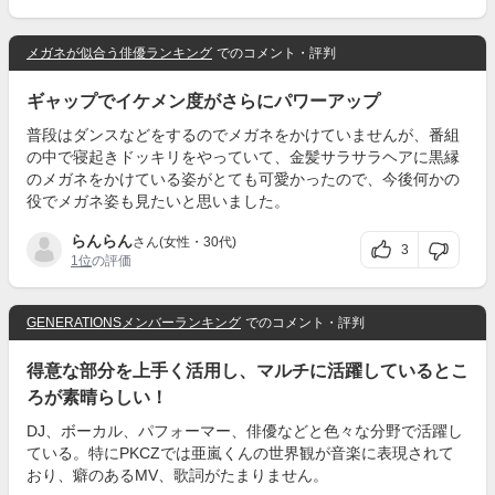
メガネが似合う俳優ランキング
でのコメント・評判
ギャップでイケメン度がさらにパワーアップ
普段はダンスなどをするのでメガネをかけていませんが、番組
の中で寝起きドッキリをやっていて、金髪サラサラヘアに黒縁
のメガネをかけている姿がとても可愛かったので、今後何かの
役でメガネ姿も見たいと思いました。
らんらん
さん(女性・30代)
3
1位
の評価
GENERATIONSメンバーランキング
でのコメント・評判
得意な部分を上手く活用し、マルチに活躍しているとこ
ろが素晴らしい！
DJ、ボーカル、パフォーマー、俳優などと色々な分野で活躍し
ている。特にPKCZでは亜嵐くんの世界観が音楽に表現されて
おり、癖のあるMV、歌詞がたまりません。