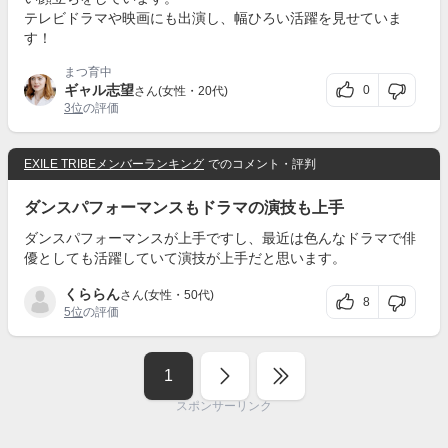
テレビドラマや映画にも出演し、幅ひろい活躍を見せていま
す！
まつ育中
ギャル志望
0
さん(女性・20代)
3位
の評価
EXILE TRIBEメンバーランキング
でのコメント・評判
ダンスパフォーマンスもドラマの演技も上手
ダンスパフォーマンスが上手ですし、最近は色んなドラマで俳
優としても活躍していて演技が上手だと思います。
くららん
さん(女性・50代)
8
5位
の評価
1
スポンサーリンク