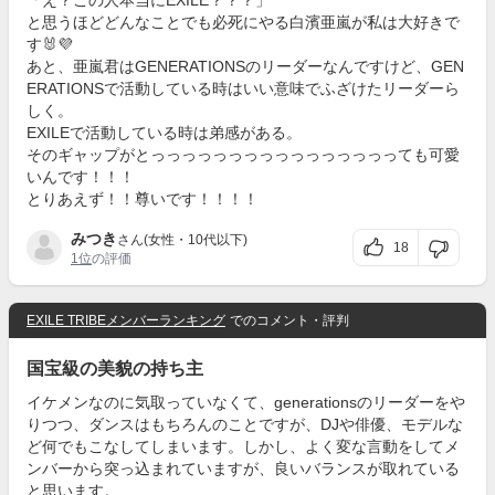
「え？この人本当にEXILE？？？」
と思うほどどんなことでも必死にやる白濱亜嵐が私は大好きで
す🐰💜
あと、亜嵐君はGENERATIONSのリーダーなんですけど、GEN
ERATIONSで活動している時はいい意味でふざけたリーダーら
しく。
EXILEで活動している時は弟感がある。
そのギャップがとっっっっっっっっっっっっっっっっても可愛
いんです！！！
とりあえず！！尊いです！！！！
みつき
さん(女性・10代以下)
18
1位
の評価
EXILE TRIBEメンバーランキング
でのコメント・評判
国宝級の美貌の持ち主
イケメンなのに気取っていなくて、generationsのリーダーをや
りつつ、ダンスはもちろんのことですが、DJや俳優、モデルな
ど何でもこなしてしまいます。しかし、よく変な言動をしてメ
ンバーから突っ込まれていますが、良いバランスが取れている
と思います。