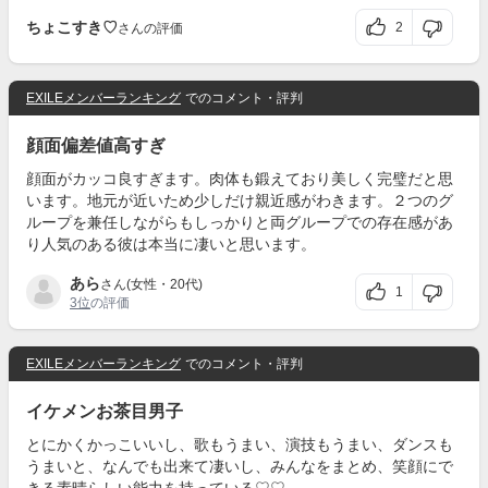
ちょこすき♡
2
さんの評価
EXILEメンバーランキング
でのコメント・評判
顔面偏差値高すぎ
顔面がカッコ良すぎます。肉体も鍛えており美しく完璧だと思
います。地元が近いため少しだけ親近感がわきます。２つのグ
ループを兼任しながらもしっかりと両グループでの存在感があ
り人気のある彼は本当に凄いと思います。
あら
さん(女性・20代)
1
3位
の評価
EXILEメンバーランキング
でのコメント・評判
イケメンお茶目男子
とにかくかっこいいし、歌もうまい、演技もうまい、ダンスも
うまいと、なんでも出来て凄いし、みんなをまとめ、笑顔にで