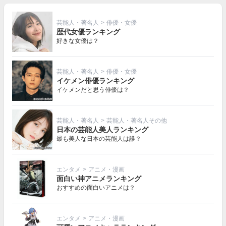
芸能人・著名人
>
俳優・女優
歴代女優ランキング
好きな女優は？
芸能人・著名人
>
俳優・女優
イケメン俳優ランキング
イケメンだと思う俳優は？
芸能人・著名人
>
芸能人・著名人その他
日本の芸能人美人ランキング
最も美人な日本の芸能人は誰？
エンタメ
>
アニメ・漫画
面白い神アニメランキング
おすすめの面白いアニメは？
エンタメ
>
アニメ・漫画